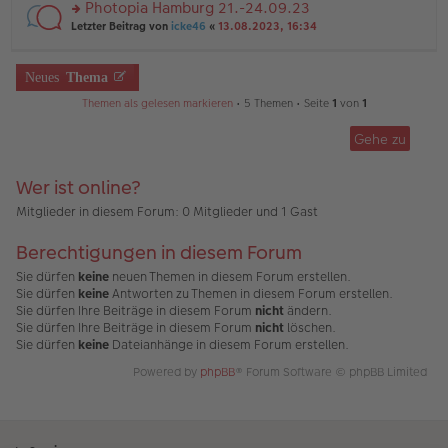
u
Photopia Hamburg 21.-24.09.23
e
tr
n
n
rs
Letzter Beitrag von
icke46
«
13.08.2023, 16:34
a
g
er
te
g
el
B
r
es
ei
u
Neues
Thema
e
tr
n
n
a
g
Themen als gelesen markieren
• 5 Themen • Seite
1
von
1
er
g
el
B
es
ei
Gehe zu
e
tr
n
a
er
Wer ist online?
g
B
ei
Mitglieder in diesem Forum: 0 Mitglieder und 1 Gast
tr
a
Berechtigungen in diesem Forum
g
Sie dürfen
keine
neuen Themen in diesem Forum erstellen.
Sie dürfen
keine
Antworten zu Themen in diesem Forum erstellen.
Sie dürfen Ihre Beiträge in diesem Forum
nicht
ändern.
Sie dürfen Ihre Beiträge in diesem Forum
nicht
löschen.
Sie dürfen
keine
Dateianhänge in diesem Forum erstellen.
Powered by
phpBB
® Forum Software © phpBB Limited