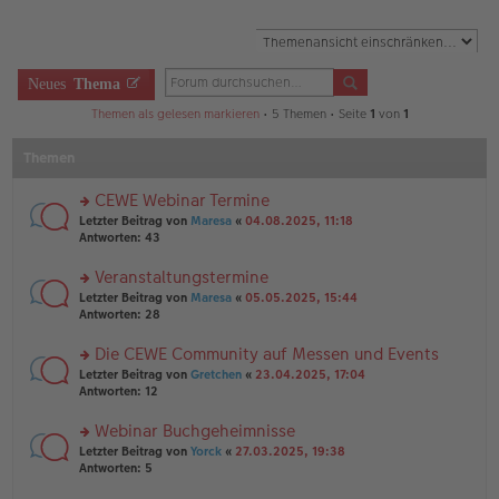
Neues
Thema
Themen als gelesen markieren
• 5 Themen • Seite
1
von
1
Themen
CEWE Webinar Termine
rs
Letzter Beitrag von
Maresa
«
04.08.2025, 11:18
te
Antworten:
43
r
u
Veranstaltungstermine
n
rs
Letzter Beitrag von
Maresa
«
05.05.2025, 15:44
g
te
Antworten:
28
el
r
es
u
Die CEWE Community auf Messen und Events
e
n
n
rs
Letzter Beitrag von
Gretchen
«
23.04.2025, 17:04
g
er
te
Antworten:
12
el
B
r
es
ei
u
Webinar Buchgeheimnisse
e
tr
n
n
rs
Letzter Beitrag von
Yorck
«
27.03.2025, 19:38
a
g
er
te
Antworten:
5
g
el
B
r
es
ei