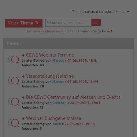
Neues
Thema
Themen als gelesen markieren
• 5 Themen • Seite
1
von
1
Themen
CEWE Webinar Termine
rs
Letzter Beitrag von
Maresa
«
04.08.2025, 11:18
te
Antworten:
43
r
u
Veranstaltungstermine
n
rs
Letzter Beitrag von
Maresa
«
05.05.2025, 15:44
g
te
Antworten:
28
el
r
es
u
Die CEWE Community auf Messen und Events
e
n
n
rs
Letzter Beitrag von
Gretchen
«
23.04.2025, 17:04
g
er
te
Antworten:
12
el
B
r
es
ei
u
Webinar Buchgeheimnisse
e
tr
n
n
rs
Letzter Beitrag von
Yorck
«
27.03.2025, 19:38
a
g
er
te
Antworten:
5
g
el
B
r
es
ei