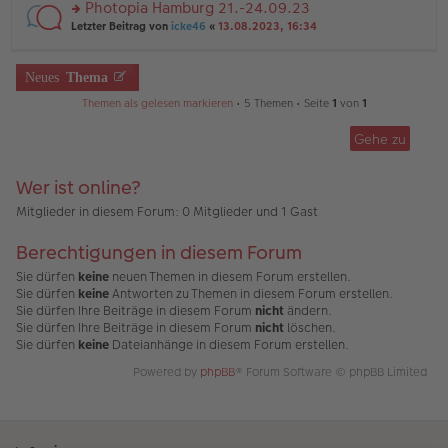
u
Photopia Hamburg 21.-24.09.23
e
tr
n
n
rs
Letzter Beitrag von
icke46
«
13.08.2023, 16:34
a
g
er
te
g
el
B
r
es
ei
u
Neues
Thema
e
tr
n
n
a
g
Themen als gelesen markieren
• 5 Themen • Seite
1
von
1
er
g
el
B
es
ei
Gehe zu
e
tr
n
a
er
Wer ist online?
g
B
ei
Mitglieder in diesem Forum: 0 Mitglieder und 1 Gast
tr
a
Berechtigungen in diesem Forum
g
Sie dürfen
keine
neuen Themen in diesem Forum erstellen.
Sie dürfen
keine
Antworten zu Themen in diesem Forum erstellen.
Sie dürfen Ihre Beiträge in diesem Forum
nicht
ändern.
Sie dürfen Ihre Beiträge in diesem Forum
nicht
löschen.
Sie dürfen
keine
Dateianhänge in diesem Forum erstellen.
Powered by
phpBB
® Forum Software © phpBB Limited