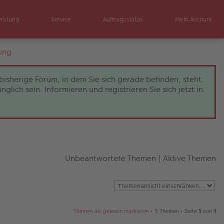
eratung
Service
Auftragsstatus
Mein Account
ung
bisherige Forum, in dem Sie sich gerade befinden, steht
ch sein. Informieren und registrieren Sie sich jetzt in
Unbeantwortete Themen
|
Aktive Themen
Themen als gelesen markieren
• 5 Themen • Seite
1
von
1