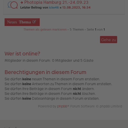
u
Photopia Hamburg 21.-24.09.23
e
tr
n
n
rs
Letzter Beitrag von
icke46
«
13.08.2023, 16:34
a
g
er
te
g
el
B
r
es
ei
u
Neues
Thema
e
tr
n
n
a
g
Themen als gelesen markieren
• 5 Themen • Seite
1
von
1
er
g
el
B
es
ei
Gehe zu
e
tr
n
a
er
Wer ist online?
g
B
ei
Mitglieder in diesem Forum: 0 Mitglieder und 5 Gäste
tr
a
Berechtigungen in diesem Forum
g
Sie dürfen
keine
neuen Themen in diesem Forum erstellen.
Sie dürfen
keine
Antworten zu Themen in diesem Forum erstellen.
Sie dürfen Ihre Beiträge in diesem Forum
nicht
ändern.
Sie dürfen Ihre Beiträge in diesem Forum
nicht
löschen.
Sie dürfen
keine
Dateianhänge in diesem Forum erstellen.
Powered by
phpBB
® Forum Software © phpBB Limited