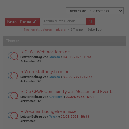
Neues
Thema
Themen als gelesen markieren
• 5 Themen • Seite
1
von
1
Themen
CEWE Webinar Termine
rs
Letzter Beitrag von
Maresa
«
04.08.2025, 11:18
te
Antworten:
43
r
u
Veranstaltungstermine
n
rs
Letzter Beitrag von
Maresa
«
05.05.2025, 15:44
g
te
Antworten:
28
el
r
es
u
Die CEWE Community auf Messen und Events
e
n
n
rs
Letzter Beitrag von
Gretchen
«
23.04.2025, 17:04
g
er
te
Antworten:
12
el
B
r
es
ei
u
Webinar Buchgeheimnisse
e
tr
n
n
rs
Letzter Beitrag von
Yorck
«
27.03.2025, 19:38
a
g
er
te
Antworten:
5
g
el
B
r
es
ei