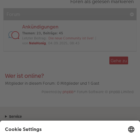
Foren als gelesen markieren
Forum
Ankündigungen
Themen
:
23
,
Beiträge
:
45
Letzter Beitrag:
Die neue Community ist live!
von
NeleHonig
, 04.09.2025, 08:43
Gehe zu
Wer ist online?
Mitglieder in diesem Forum: 0 Mitglieder und 1 Gast
Powered by
phpBB
® Forum Software © phpBB Limited
Service
Unternehmen