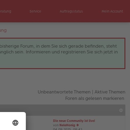
eratung
Service
Auftragsstatus
Mein Account
ung
bisherige Forum, in dem Sie sich gerade befinden, steht
ch sein. Informieren und registrieren Sie sich jetzt in
Unbeantwortete Themen
|
Aktive Themen
Foren als gelesen markieren
Die neue Community ist live!
von
NeleHonig
04.09.2025, 08:43
e