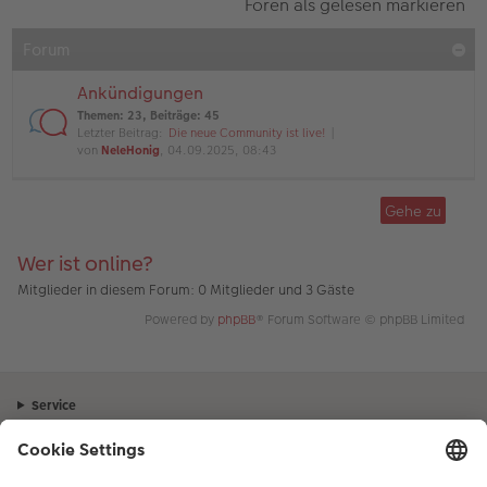
Foren als gelesen markieren
Forum
Ankündigungen
Themen
:
23
,
Beiträge
:
45
Letzter Beitrag:
Die neue Community ist live!
von
NeleHonig
, 04.09.2025, 08:43
Gehe zu
Wer ist online?
Mitglieder in diesem Forum: 0 Mitglieder und 3 Gäste
Powered by
phpBB
® Forum Software © phpBB Limited
Service
Unternehmen