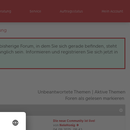
eratung
Service
Auftragsstatus
Mein Account
ung
bisherige Forum, in dem Sie sich gerade befinden, steht
ch sein. Informieren und registrieren Sie sich jetzt in
Unbeantwortete Themen
|
Aktive Themen
Foren als gelesen markieren
Die neue Community ist live!
von
NeleHonig
04.09.2025, 08:43
e