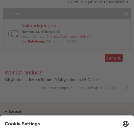
Foren als gelesen markieren
Forum
Ankündigungen
Themen
:
23
,
Beiträge
:
45
Letzter Beitrag:
Die neue Community ist live!
von
NeleHonig
, 04.09.2025, 08:43
Gehe zu
Wer ist online?
Mitglieder in diesem Forum: 0 Mitglieder und 5 Gäste
Powered by
phpBB
® Forum Software © phpBB Limited
Service
Unternehmen