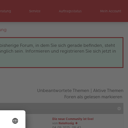
eratung
Service
Auftragsstatus
Mein Account
ung
bisherige Forum, in dem Sie sich gerade befinden, steht
ch sein. Informieren und registrieren Sie sich jetzt in
Unbeantwortete Themen
|
Aktive Themen
Foren als gelesen markieren
Die neue Community ist live!
von
NeleHonig
04.09.2025, 08:43
e