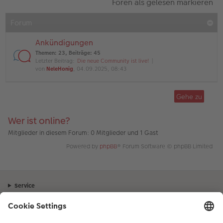
Foren als gelesen markieren
Forum
Ankündigungen
Themen
:
23
,
Beiträge
:
45
Letzter Beitrag:
Die neue Community ist live!
von
NeleHonig
, 04.09.2025, 08:43
Gehe zu
Wer ist online?
Mitglieder in diesem Forum: 0 Mitglieder und 1 Gast
Powered by
phpBB
® Forum Software © phpBB Limited
Service
Unternehmen