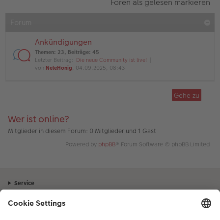
Foren als gelesen markieren
Forum
Ankündigungen
Themen
:
23
,
Beiträge
:
45
Letzter Beitrag:
Die neue Community ist live!
von
NeleHonig
, 04.09.2025, 08:43
Gehe zu
Wer ist online?
Mitglieder in diesem Forum: 0 Mitglieder und 1 Gast
Powered by
phpBB
® Forum Software © phpBB Limited
Service
Unternehmen