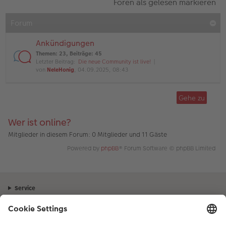
Foren als gelesen markieren
Forum
Ankündigungen
Themen
:
23
,
Beiträge
:
45
Letzter Beitrag:
Die neue Community ist live!
von
NeleHonig
, 04.09.2025, 08:43
Gehe zu
Wer ist online?
Mitglieder in diesem Forum: 0 Mitglieder und 11 Gäste
Powered by
phpBB
® Forum Software © phpBB Limited
Service
Unternehmen