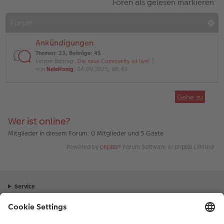
Foren als gelesen markieren
Forum
Ankündigungen
Themen
:
23
,
Beiträge
:
45
Letzter Beitrag:
Die neue Community ist live!
von
NeleHonig
, 04.09.2025, 08:43
Gehe zu
Wer ist online?
Mitglieder in diesem Forum: 0 Mitglieder und 5 Gäste
Powered by
phpBB
® Forum Software © phpBB Limited
Service
Unternehmen