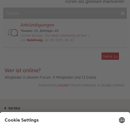
Foren als gelesen markieren
Forum
Ankündigungen
Themen
:
23
,
Beiträge
:
45
Letzter Beitrag:
Die neue Community ist live!
von
NeleHonig
, 04.09.2025, 08:43
Gehe zu
Wer ist online?
Mitglieder in diesem Forum: 0 Mitglieder und 12 Gäste
Powered by
phpBB
® Forum Software © phpBB Limited
Service
Unternehmen