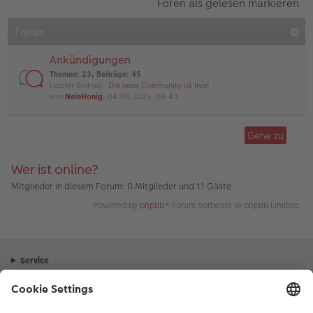
Foren als gelesen markieren
Forum
Ankündigungen
Themen
:
23
,
Beiträge
:
45
Letzter Beitrag:
Die neue Community ist live!
von
NeleHonig
, 04.09.2025, 08:43
Gehe zu
Wer ist online?
Mitglieder in diesem Forum: 0 Mitglieder und 11 Gäste
Powered by
phpBB
® Forum Software © phpBB Limited
Service
Unternehmen