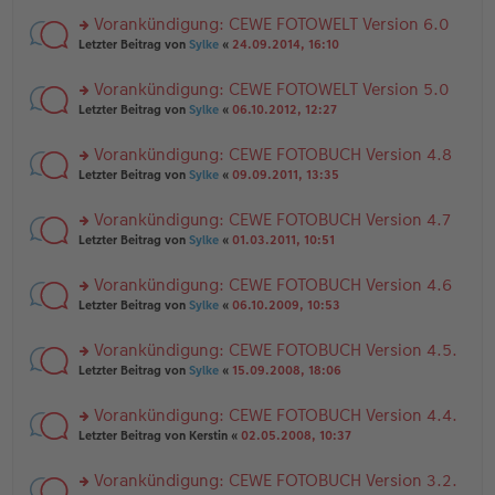
el
er
g
r
es
B
Vorankündigung: CEWE FOTOWELT Version 6.0
u
e
ei
rs
n
Letzter Beitrag von
Sylke
«
24.09.2014, 16:10
n
tr
te
g
er
a
r
el
B
g
Vorankündigung: CEWE FOTOWELT Version 5.0
u
es
ei
rs
n
Letzter Beitrag von
Sylke
«
06.10.2012, 12:27
e
tr
te
g
n
a
r
el
er
g
Vorankündigung: CEWE FOTOBUCH Version 4.8
u
es
B
rs
n
Letzter Beitrag von
Sylke
«
09.09.2011, 13:35
e
ei
te
g
n
tr
r
el
er
a
Vorankündigung: CEWE FOTOBUCH Version 4.7
u
es
B
g
rs
n
Letzter Beitrag von
Sylke
«
01.03.2011, 10:51
e
ei
te
g
n
tr
r
el
er
a
Vorankündigung: CEWE FOTOBUCH Version 4.6
u
es
B
g
rs
n
Letzter Beitrag von
Sylke
«
06.10.2009, 10:53
e
ei
te
g
n
tr
r
el
er
a
Vorankündigung: CEWE FOTOBUCH Version 4.5.
u
es
B
g
rs
n
Letzter Beitrag von
Sylke
«
15.09.2008, 18:06
e
ei
te
g
n
tr
r
el
er
a
Vorankündigung: CEWE FOTOBUCH Version 4.4.
u
es
B
g
rs
n
Letzter Beitrag von
Kerstin
«
02.05.2008, 10:37
e
ei
te
g
n
tr
r
el
er
a
Vorankündigung: CEWE FOTOBUCH Version 3.2.
u
es
B
g