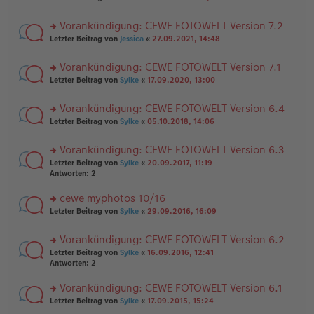
n
tr
te
g
er
a
r
el
B
g
Vorankündigung: CEWE FOTOWELT Version 7.2
u
es
ei
rs
n
Letzter Beitrag von
Jessica
«
27.09.2021, 14:48
e
tr
te
g
n
a
r
el
er
g
Vorankündigung: CEWE FOTOWELT Version 7.1
u
es
B
rs
n
Letzter Beitrag von
Sylke
«
17.09.2020, 13:00
e
ei
te
g
n
tr
r
el
er
a
Vorankündigung: CEWE FOTOWELT Version 6.4
u
es
B
g
rs
n
Letzter Beitrag von
Sylke
«
05.10.2018, 14:06
e
ei
te
g
n
tr
r
el
er
a
Vorankündigung: CEWE FOTOWELT Version 6.3
u
es
B
g
rs
n
Letzter Beitrag von
Sylke
«
20.09.2017, 11:19
e
ei
te
g
Antworten:
2
n
tr
r
el
er
a
u
es
B
g
cewe myphotos 10/16
n
e
ei
rs
Letzter Beitrag von
Sylke
«
29.09.2016, 16:09
g
n
tr
te
el
er
a
r
es
B
g
Vorankündigung: CEWE FOTOWELT Version 6.2
u
e
ei
rs
n
Letzter Beitrag von
Sylke
«
16.09.2016, 12:41
n
tr
te
g
Antworten:
2
er
a
r
el
B
g
u
es
Vorankündigung: CEWE FOTOWELT Version 6.1
ei
n
e
tr
rs
Letzter Beitrag von
Sylke
«
17.09.2015, 15:24
g
n
a
te