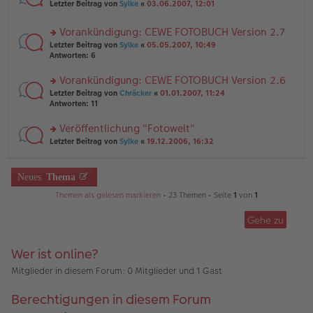
rs
n
Letzter Beitrag von
Sylke
«
03.06.2007, 12:01
e
ei
te
g
n
tr
r
el
er
a
Vorankündigung: CEWE FOTOBUCH Version 2.7
u
es
B
g
rs
n
Letzter Beitrag von
Sylke
«
05.05.2007, 10:49
e
ei
te
g
Antworten:
6
n
tr
r
el
er
a
u
es
B
g
Vorankündigung: CEWE FOTOBUCH Version 2.6
n
e
ei
rs
Letzter Beitrag von
Chräcker
«
01.01.2007, 11:24
g
n
tr
te
Antworten:
11
el
er
a
r
es
B
g
u
Veröffentlichung "Fotowelt"
e
ei
n
n
tr
rs
Letzter Beitrag von
Sylke
«
19.12.2006, 16:32
g
er
a
te
el
B
g
r
es
ei
u
Neues
Thema
e
tr
n
n
a
g
Themen als gelesen markieren
• 23 Themen • Seite
1
von
1
er
g
el
B
es
ei
Gehe zu
e
tr
n
a
er
Wer ist online?
g
B
ei
Mitglieder in diesem Forum: 0 Mitglieder und 1 Gast
tr
a
Berechtigungen in diesem Forum
g