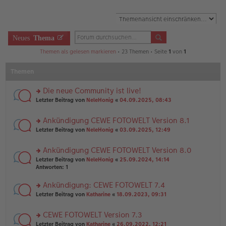
Neues
Thema
Themen als gelesen markieren
• 23 Themen • Seite
1
von
1
Themen
Die neue Community ist live!
rs
Letzter Beitrag von
NeleHonig
«
04.09.2025, 08:43
te
r
Ankündigung CEWE FOTOWELT Version 8.1
u
rs
n
Letzter Beitrag von
NeleHonig
«
03.09.2025, 12:49
te
g
r
el
Ankündigung CEWE FOTOWELT Version 8.0
u
es
rs
n
Letzter Beitrag von
NeleHonig
«
25.09.2024, 14:14
e
te
g
Antworten:
1
n
r
el
er
u
es
B
Ankündigung: CEWE FOTOWELT 7.4
n
e
ei
rs
Letzter Beitrag von
Katharine
«
18.09.2023, 09:31
g
n
tr
te
el
er
a
r
es
B
g
CEWE FOTOWELT Version 7.3
u
e
ei
rs
n
Letzter Beitrag von
Katharine
«
26.09.2022, 12:21