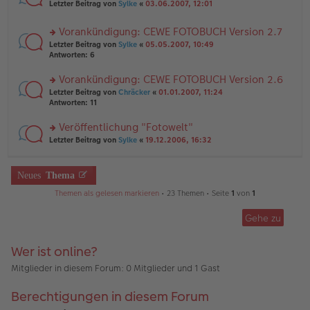
rs
n
Letzter Beitrag von
Sylke
«
03.06.2007, 12:01
e
ei
te
g
n
tr
r
el
er
a
Vorankündigung: CEWE FOTOBUCH Version 2.7
u
es
B
g
rs
n
Letzter Beitrag von
Sylke
«
05.05.2007, 10:49
e
ei
te
g
Antworten:
6
n
tr
r
el
er
a
u
es
B
g
Vorankündigung: CEWE FOTOBUCH Version 2.6
n
e
ei
rs
Letzter Beitrag von
Chräcker
«
01.01.2007, 11:24
g
n
tr
te
Antworten:
11
el
er
a
r
es
B
g
u
Veröffentlichung "Fotowelt"
e
ei
n
n
tr
rs
Letzter Beitrag von
Sylke
«
19.12.2006, 16:32
g
er
a
te
el
B
g
r
es
ei
u
Neues
Thema
e
tr
n
n
a
g
Themen als gelesen markieren
• 23 Themen • Seite
1
von
1
er
g
el
B
es
ei
Gehe zu
e
tr
n
a
er
Wer ist online?
g
B
ei
Mitglieder in diesem Forum: 0 Mitglieder und 1 Gast
tr
a
Berechtigungen in diesem Forum
g