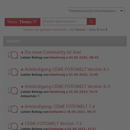
Neues
Thema
Themen als gelesen markieren
• 23 Themen • Seite
1
von
1
Themen
Die neue Community ist live!
rs
Letzter Beitrag von
NeleHonig
«
04.09.2025, 08:43
te
r
Ankündigung CEWE FOTOWELT Version 8.1
u
rs
n
Letzter Beitrag von
NeleHonig
«
03.09.2025, 12:49
te
g
r
el
Ankündigung CEWE FOTOWELT Version 8.0
u
es
rs
n
Letzter Beitrag von
NeleHonig
«
25.09.2024, 14:14
e
te
g
Antworten:
1
n
r
el
er
u
es
B
Ankündigung: CEWE FOTOWELT 7.4
n
e
ei
rs
Letzter Beitrag von
Katharine
«
18.09.2023, 09:31
g
n
tr
te
el
er
a
r
es
B
g
CEWE FOTOWELT Version 7.3
u
e
ei
rs
n
Letzter Beitrag von
Katharine
«
26.09.2022, 12:21