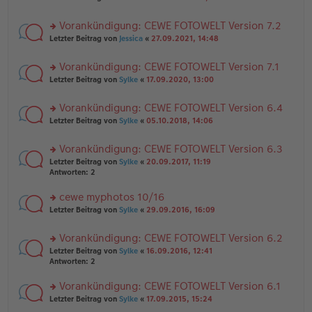
n
tr
te
g
er
a
r
el
B
g
Vorankündigung: CEWE FOTOWELT Version 7.2
u
es
ei
rs
n
Letzter Beitrag von
Jessica
«
27.09.2021, 14:48
e
tr
te
g
n
a
r
el
er
g
Vorankündigung: CEWE FOTOWELT Version 7.1
u
es
B
rs
n
Letzter Beitrag von
Sylke
«
17.09.2020, 13:00
e
ei
te
g
n
tr
r
el
er
a
Vorankündigung: CEWE FOTOWELT Version 6.4
u
es
B
g
rs
n
Letzter Beitrag von
Sylke
«
05.10.2018, 14:06
e
ei
te
g
n
tr
r
el
er
a
Vorankündigung: CEWE FOTOWELT Version 6.3
u
es
B
g
rs
n
Letzter Beitrag von
Sylke
«
20.09.2017, 11:19
e
ei
te
g
Antworten:
2
n
tr
r
el
er
a
u
es
B
g
cewe myphotos 10/16
n
e
ei
rs
Letzter Beitrag von
Sylke
«
29.09.2016, 16:09
g
n
tr
te
el
er
a
r
es
B
g
Vorankündigung: CEWE FOTOWELT Version 6.2
u
e
ei
rs
n
Letzter Beitrag von
Sylke
«
16.09.2016, 12:41
n
tr
te
g
Antworten:
2
er
a
r
el
B
g
u
es
Vorankündigung: CEWE FOTOWELT Version 6.1
ei
n
e
tr
rs
Letzter Beitrag von
Sylke
«
17.09.2015, 15:24
g
n
a
te