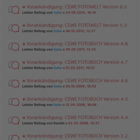
el
er
g
r
es
B
Vorankündigung: CEWE FOTOWELT Version 6.0
u
e
ei
rs
n
Letzter Beitrag von
Sylke
«
24.09.2014, 16:10
n
tr
te
g
er
a
r
el
B
g
Vorankündigung: CEWE FOTOWELT Version 5.0
u
es
ei
rs
n
Letzter Beitrag von
Sylke
«
06.10.2012, 12:27
e
tr
te
g
n
a
r
el
er
g
Vorankündigung: CEWE FOTOBUCH Version 4.8
u
es
B
rs
n
Letzter Beitrag von
Sylke
«
09.09.2011, 13:35
e
ei
te
g
n
tr
r
el
er
a
Vorankündigung: CEWE FOTOBUCH Version 4.7
u
es
B
g
rs
n
Letzter Beitrag von
Sylke
«
01.03.2011, 10:51
e
ei
te
g
n
tr
r
el
er
a
Vorankündigung: CEWE FOTOBUCH Version 4.6
u
es
B
g
rs
n
Letzter Beitrag von
Sylke
«
06.10.2009, 10:53
e
ei
te
g
n
tr
r
el
er
a
Vorankündigung: CEWE FOTOBUCH Version 4.5.
u
es
B
g
rs
n
Letzter Beitrag von
Sylke
«
15.09.2008, 18:06
e
ei
te
g
n
tr
r
el
er
a
Vorankündigung: CEWE FOTOBUCH Version 4.4.
u
es
B
g
rs
n
Letzter Beitrag von
Kerstin
«
02.05.2008, 10:37
e
ei
te
g
n
tr
r
el
er
a
Vorankündigung: CEWE FOTOBUCH Version 3.2.
u
es
B
g