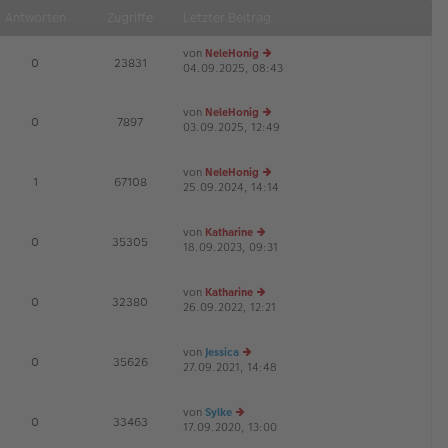
Antworten
Zugriffe
Letzter Beitrag
von
NeleHonig
E
0
23831
04.09.2025, 08:43
e
u
es
von
NeleHonig
te
E
0
7897
03.09.2025, 12:49
e
r
G
u
B
es
ei
von
NeleHonig
te
tr
E
1
67108
25.09.2024, 14:14
r
e
a
G
B
u
g
ei
es
von
Katharine
tr
te
E
0
35305
18.09.2023, 09:31
e
a
r
G
u
g
B
es
ei
von
Katharine
te
tr
E
0
32380
26.09.2022, 12:21
r
e
a
G
B
u
g
ei
es
von
Jessica
tr
te
E
0
35626
27.09.2021, 14:48
e
a
r
G
u
g
B
es
ei
von
Sylke
te
tr
E
0
33463
17.09.2020, 13:00
e
r
a
G
u
B
g