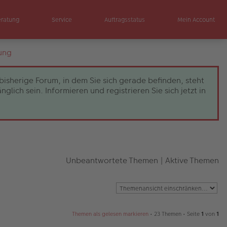
eratung
Service
Auftragsstatus
Mein Account
ung
bisherige Forum, in dem Sie sich gerade befinden, steht
ch sein. Informieren und registrieren Sie sich jetzt in
Unbeantwortete Themen
|
Aktive Themen
Themen als gelesen markieren
• 23 Themen • Seite
1
von
1