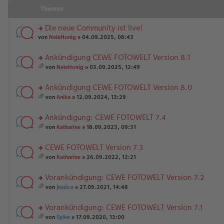
Themen
Die neue Community ist live!
rs
von
NeleHonig
» 04.09.2025, 08:43
te
r
Ankündigung CEWE FOTOWELT Version 8.1
u
rs
n
von
NeleHonig
» 03.09.2025, 12:49
te
g
es
r
el
a
Ankündigung CEWE FOTOWELT Version 8.0
u
es
m
n
rs
e
t
von
Anika
» 12.09.2024, 13:29
g
te
n
A
es
el
r
er
nh
a
Ankündigung: CEWE FOTOWELT 7.4
es
u
B
än
m
e
n
rs
ei
g
t
von
Katharine
» 18.09.2023, 09:31
n
g
te
tr
e
A
es
er
el
r
a
nh
a
CEWE FOTOWELT Version 7.3
B
es
u
g
än
m
ei
e
n
rs
g
t
von
Katharine
» 26.09.2022, 12:21
tr
n
g
te
e
A
es
a
er
el
r
nh
a
Vorankündigung: CEWE FOTOWELT Version 7.2
g
B
es
u
än
m
ei
e
n
rs
g
t
von
Jessica
» 27.09.2021, 14:48
tr
n
g
te
e
A
es
a
er
el
r
nh
a
Vorankündigung: CEWE FOTOWELT Version 7.1
g
B
es
u
än
m
ei
e
n
rs
g
t
von
Sylke
» 17.09.2020, 13:00
tr
n
g
te