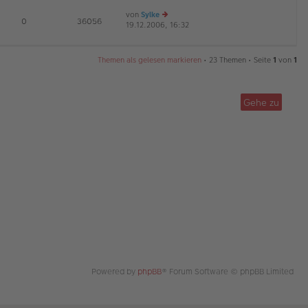
es
ei
von
Sylke
te
tr
E
0
36056
19.12.2006, 16:32
e
r
a
u
B
g
es
ei
te
tr
Themen als gelesen markieren
• 23 Themen • Seite
1
von
1
r
a
B
g
ei
tr
Gehe zu
a
g
Powered by
phpBB
® Forum Software © phpBB Limited