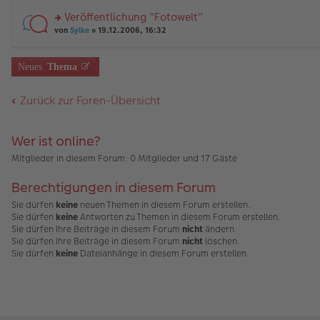
tr
r
el
er
a
Veröffentlichung "Fotowelt"
u
es
B
g
rs
n
von
Sylke
» 19.12.2006, 16:32
e
ei
te
g
n
tr
r
el
er
a
u
es
B
g
Neues
Thema
n
e
ei
g
n
tr
el
er
a
Zurück zur Foren-Übersicht
es
B
g
e
ei
n
tr
Wer ist online?
er
a
B
g
Mitglieder in diesem Forum: 0 Mitglieder und 17 Gäste
ei
tr
a
Berechtigungen in diesem Forum
g
Sie dürfen
keine
neuen Themen in diesem Forum erstellen.
Sie dürfen
keine
Antworten zu Themen in diesem Forum erstellen.
Sie dürfen Ihre Beiträge in diesem Forum
nicht
ändern.
Sie dürfen Ihre Beiträge in diesem Forum
nicht
löschen.
Sie dürfen
keine
Dateianhänge in diesem Forum erstellen.