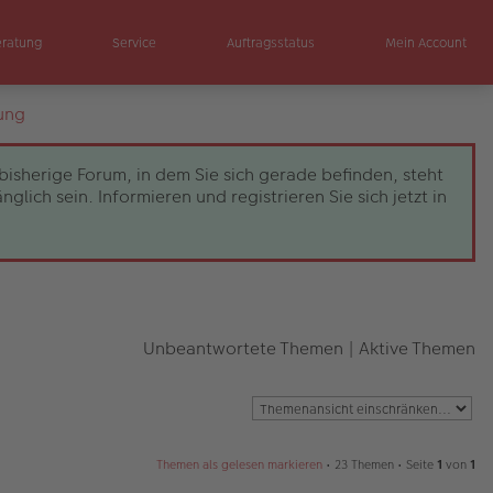
eratung
Service
Auftragsstatus
Mein Account
ung
bisherige Forum, in dem Sie sich gerade befinden, steht
ch sein. Informieren und registrieren Sie sich jetzt in
Unbeantwortete Themen
|
Aktive Themen
Themen als gelesen markieren
• 23 Themen • Seite
1
von
1