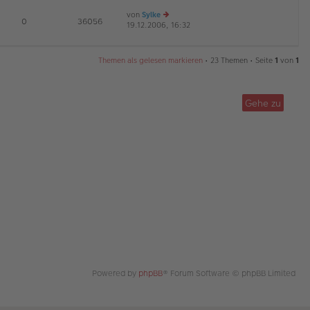
es
ei
von
Sylke
te
tr
E
0
36056
19.12.2006, 16:32
e
r
a
u
B
g
es
ei
te
tr
Themen als gelesen markieren
• 23 Themen • Seite
1
von
1
r
a
B
g
ei
tr
Gehe zu
a
g
Powered by
phpBB
® Forum Software © phpBB Limited