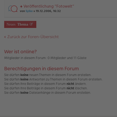
tr
r
el
er
a
Veröffentlichung "Fotowelt"
u
es
B
g
rs
n
von
Sylke
» 19.12.2006, 16:32
e
ei
te
g
n
tr
r
el
er
a
u
es
B
g
Neues
Thema
n
e
ei
g
n
tr
el
er
a
Zurück zur Foren-Übersicht
es
B
g
e
ei
n
tr
Wer ist online?
er
a
B
g
Mitglieder in diesem Forum: 0 Mitglieder und 11 Gäste
ei
tr
a
Berechtigungen in diesem Forum
g
Sie dürfen
keine
neuen Themen in diesem Forum erstellen.
Sie dürfen
keine
Antworten zu Themen in diesem Forum erstellen.
Sie dürfen Ihre Beiträge in diesem Forum
nicht
ändern.
Sie dürfen Ihre Beiträge in diesem Forum
nicht
löschen.
Sie dürfen
keine
Dateianhänge in diesem Forum erstellen.