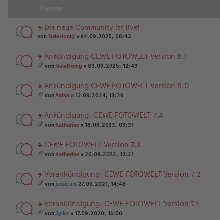
Themen
Die neue Community ist live!
rs
von
NeleHonig
» 04.09.2025, 08:43
te
r
Ankündigung CEWE FOTOWELT Version 8.1
u
rs
n
von
NeleHonig
» 03.09.2025, 12:49
te
g
es
r
el
a
Ankündigung CEWE FOTOWELT Version 8.0
u
es
m
n
rs
e
t
von
Anika
» 12.09.2024, 13:29
g
te
n
A
es
el
r
er
nh
a
Ankündigung: CEWE FOTOWELT 7.4
es
u
B
än
m
e
n
rs
ei
g
t
von
Katharine
» 18.09.2023, 09:31
n
g
te
tr
e
A
es
er
el
r
a
nh
a
CEWE FOTOWELT Version 7.3
B
es
u
g
än
m
ei
e
n
rs
g
t
von
Katharine
» 26.09.2022, 12:21
tr
n
g
te
e
A
es
a
er
el
r
nh
a
Vorankündigung: CEWE FOTOWELT Version 7.2
g
B
es
u
än
m
ei
e
n
rs
g
t
von
Jessica
» 27.09.2021, 14:48
tr
n
g
te
e
A
es
a
er
el
r
nh
a
Vorankündigung: CEWE FOTOWELT Version 7.1
g
B
es
u
än
m
ei
e
n
rs
g
t
von
Sylke
» 17.09.2020, 13:00
tr
n
g
te