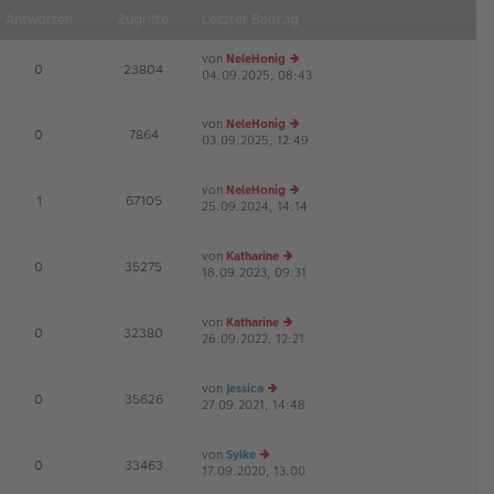
Antworten
Zugriffe
Letzter Beitrag
von
NeleHonig
E
0
23804
04.09.2025, 08:43
e
u
es
von
NeleHonig
te
E
0
7864
03.09.2025, 12:49
e
r
G
u
B
es
ei
von
NeleHonig
te
tr
E
1
67105
25.09.2024, 14:14
r
e
a
G
B
u
g
ei
es
von
Katharine
tr
te
E
0
35275
18.09.2023, 09:31
e
a
r
G
u
g
B
es
ei
von
Katharine
te
tr
E
0
32380
26.09.2022, 12:21
r
e
a
G
B
u
g
ei
es
von
Jessica
tr
te
E
0
35626
27.09.2021, 14:48
e
a
r
G
u
g
B
es
ei
von
Sylke
te
tr
E
0
33463
17.09.2020, 13:00
e
r
a
G
u
B
g