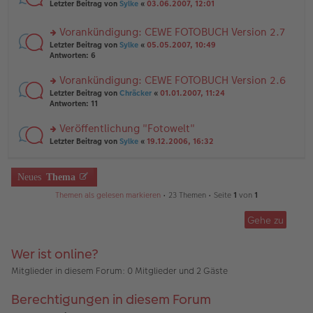
rs
n
Letzter Beitrag von
Sylke
«
03.06.2007, 12:01
e
ei
te
g
n
tr
r
el
er
a
Vorankündigung: CEWE FOTOBUCH Version 2.7
u
es
B
g
rs
n
Letzter Beitrag von
Sylke
«
05.05.2007, 10:49
e
ei
te
g
Antworten:
6
n
tr
r
el
er
a
u
es
B
g
Vorankündigung: CEWE FOTOBUCH Version 2.6
n
e
ei
rs
Letzter Beitrag von
Chräcker
«
01.01.2007, 11:24
g
n
tr
te
Antworten:
11
el
er
a
r
es
B
g
u
Veröffentlichung "Fotowelt"
e
ei
n
n
tr
rs
Letzter Beitrag von
Sylke
«
19.12.2006, 16:32
g
er
a
te
el
B
g
r
es
ei
u
Neues
Thema
e
tr
n
n
a
g
Themen als gelesen markieren
• 23 Themen • Seite
1
von
1
er
g
el
B
es
ei
Gehe zu
e
tr
n
a
er
Wer ist online?
g
B
ei
Mitglieder in diesem Forum: 0 Mitglieder und 2 Gäste
tr
a
Berechtigungen in diesem Forum
g