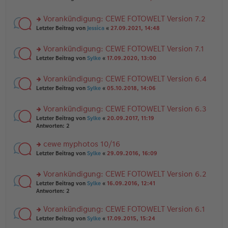
n
tr
te
g
er
a
r
el
B
g
Vorankündigung: CEWE FOTOWELT Version 7.2
u
es
ei
rs
n
Letzter Beitrag von
Jessica
«
27.09.2021, 14:48
e
tr
te
g
n
a
r
el
er
g
Vorankündigung: CEWE FOTOWELT Version 7.1
u
es
B
rs
n
Letzter Beitrag von
Sylke
«
17.09.2020, 13:00
e
ei
te
g
n
tr
r
el
er
a
Vorankündigung: CEWE FOTOWELT Version 6.4
u
es
B
g
rs
n
Letzter Beitrag von
Sylke
«
05.10.2018, 14:06
e
ei
te
g
n
tr
r
el
er
a
Vorankündigung: CEWE FOTOWELT Version 6.3
u
es
B
g
rs
n
Letzter Beitrag von
Sylke
«
20.09.2017, 11:19
e
ei
te
g
Antworten:
2
n
tr
r
el
er
a
u
es
B
g
cewe myphotos 10/16
n
e
ei
rs
Letzter Beitrag von
Sylke
«
29.09.2016, 16:09
g
n
tr
te
el
er
a
r
es
B
g
Vorankündigung: CEWE FOTOWELT Version 6.2
u
e
ei
rs
n
Letzter Beitrag von
Sylke
«
16.09.2016, 12:41
n
tr
te
g
Antworten:
2
er
a
r
el
B
g
u
es
Vorankündigung: CEWE FOTOWELT Version 6.1
ei
n
e
tr
rs
Letzter Beitrag von
Sylke
«
17.09.2015, 15:24
g
n
a
te