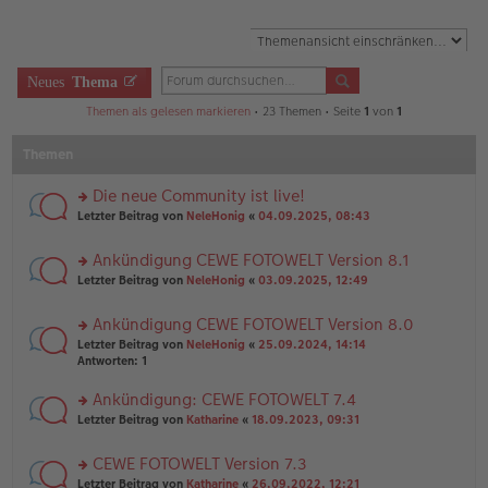
Neues
Thema
Themen als gelesen markieren
• 23 Themen • Seite
1
von
1
Themen
Die neue Community ist live!
rs
Letzter Beitrag von
NeleHonig
«
04.09.2025, 08:43
te
r
Ankündigung CEWE FOTOWELT Version 8.1
u
rs
n
Letzter Beitrag von
NeleHonig
«
03.09.2025, 12:49
te
g
r
el
Ankündigung CEWE FOTOWELT Version 8.0
u
es
rs
n
Letzter Beitrag von
NeleHonig
«
25.09.2024, 14:14
e
te
g
Antworten:
1
n
r
el
er
u
es
B
Ankündigung: CEWE FOTOWELT 7.4
n
e
ei
rs
Letzter Beitrag von
Katharine
«
18.09.2023, 09:31
g
n
tr
te
el
er
a
r
es
B
g
CEWE FOTOWELT Version 7.3
u
e
ei
rs
n
Letzter Beitrag von
Katharine
«
26.09.2022, 12:21