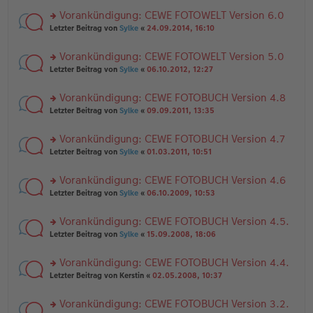
el
er
g
r
es
B
Vorankündigung: CEWE FOTOWELT Version 6.0
u
e
ei
rs
n
Letzter Beitrag von
Sylke
«
24.09.2014, 16:10
n
tr
te
g
er
a
r
el
B
g
Vorankündigung: CEWE FOTOWELT Version 5.0
u
es
ei
rs
n
Letzter Beitrag von
Sylke
«
06.10.2012, 12:27
e
tr
te
g
n
a
r
el
er
g
Vorankündigung: CEWE FOTOBUCH Version 4.8
u
es
B
rs
n
Letzter Beitrag von
Sylke
«
09.09.2011, 13:35
e
ei
te
g
n
tr
r
el
er
a
Vorankündigung: CEWE FOTOBUCH Version 4.7
u
es
B
g
rs
n
Letzter Beitrag von
Sylke
«
01.03.2011, 10:51
e
ei
te
g
n
tr
r
el
er
a
Vorankündigung: CEWE FOTOBUCH Version 4.6
u
es
B
g
rs
n
Letzter Beitrag von
Sylke
«
06.10.2009, 10:53
e
ei
te
g
n
tr
r
el
er
a
Vorankündigung: CEWE FOTOBUCH Version 4.5.
u
es
B
g
rs
n
Letzter Beitrag von
Sylke
«
15.09.2008, 18:06
e
ei
te
g
n
tr
r
el
er
a
Vorankündigung: CEWE FOTOBUCH Version 4.4.
u
es
B
g
rs
n
Letzter Beitrag von
Kerstin
«
02.05.2008, 10:37
e
ei
te
g
n
tr
r
el
er
a
Vorankündigung: CEWE FOTOBUCH Version 3.2.
u
es
B
g