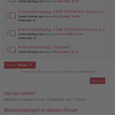
rs
n
Letzter Beitrag von
Sylke
«
03.06.2007, 12:01
e
ei
te
g
n
tr
r
el
er
a
Vorankündigung: CEWE FOTOBUCH Version 2.7
u
es
B
g
rs
n
Letzter Beitrag von
Sylke
«
05.05.2007, 10:49
e
ei
te
g
Antworten:
6
n
tr
r
el
er
a
u
es
B
g
Vorankündigung: CEWE FOTOBUCH Version 2.6
n
e
ei
rs
Letzter Beitrag von
Chräcker
«
01.01.2007, 11:24
g
n
tr
te
Antworten:
11
el
er
a
r
es
B
g
u
Veröffentlichung "Fotowelt"
e
ei
n
n
tr
rs
Letzter Beitrag von
Sylke
«
19.12.2006, 16:32
g
er
a
te
el
B
g
r
es
ei
u
Neues
Thema
e
tr
n
n
a
g
Themen als gelesen markieren
• 23 Themen • Seite
1
von
1
er
g
el
B
es
ei
Gehe zu
e
tr
n
a
er
Wer ist online?
g
B
ei
Mitglieder in diesem Forum: 0 Mitglieder und 17 Gäste
tr
a
Berechtigungen in diesem Forum
g