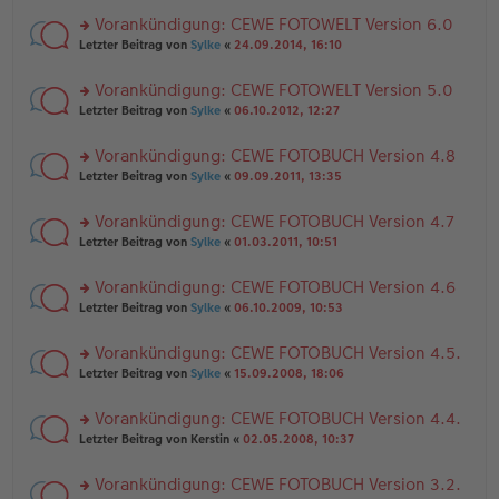
el
er
g
r
es
B
Vorankündigung: CEWE FOTOWELT Version 6.0
u
e
ei
rs
n
Letzter Beitrag von
Sylke
«
24.09.2014, 16:10
n
tr
te
g
er
a
r
el
B
g
Vorankündigung: CEWE FOTOWELT Version 5.0
u
es
ei
rs
n
Letzter Beitrag von
Sylke
«
06.10.2012, 12:27
e
tr
te
g
n
a
r
el
er
g
Vorankündigung: CEWE FOTOBUCH Version 4.8
u
es
B
rs
n
Letzter Beitrag von
Sylke
«
09.09.2011, 13:35
e
ei
te
g
n
tr
r
el
er
a
Vorankündigung: CEWE FOTOBUCH Version 4.7
u
es
B
g
rs
n
Letzter Beitrag von
Sylke
«
01.03.2011, 10:51
e
ei
te
g
n
tr
r
el
er
a
Vorankündigung: CEWE FOTOBUCH Version 4.6
u
es
B
g
rs
n
Letzter Beitrag von
Sylke
«
06.10.2009, 10:53
e
ei
te
g
n
tr
r
el
er
a
Vorankündigung: CEWE FOTOBUCH Version 4.5.
u
es
B
g
rs
n
Letzter Beitrag von
Sylke
«
15.09.2008, 18:06
e
ei
te
g
n
tr
r
el
er
a
Vorankündigung: CEWE FOTOBUCH Version 4.4.
u
es
B
g
rs
n
Letzter Beitrag von
Kerstin
«
02.05.2008, 10:37
e
ei
te
g
n
tr
r
el
er
a
Vorankündigung: CEWE FOTOBUCH Version 3.2.
u
es
B
g