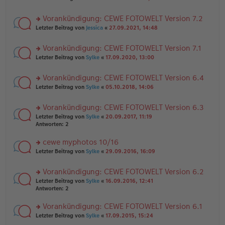
n
tr
te
g
er
a
r
el
B
g
Vorankündigung: CEWE FOTOWELT Version 7.2
u
es
ei
rs
n
Letzter Beitrag von
Jessica
«
27.09.2021, 14:48
e
tr
te
g
n
a
r
el
er
g
Vorankündigung: CEWE FOTOWELT Version 7.1
u
es
B
rs
n
Letzter Beitrag von
Sylke
«
17.09.2020, 13:00
e
ei
te
g
n
tr
r
el
er
a
Vorankündigung: CEWE FOTOWELT Version 6.4
u
es
B
g
rs
n
Letzter Beitrag von
Sylke
«
05.10.2018, 14:06
e
ei
te
g
n
tr
r
el
er
a
Vorankündigung: CEWE FOTOWELT Version 6.3
u
es
B
g
rs
n
Letzter Beitrag von
Sylke
«
20.09.2017, 11:19
e
ei
te
g
Antworten:
2
n
tr
r
el
er
a
u
es
B
g
cewe myphotos 10/16
n
e
ei
rs
Letzter Beitrag von
Sylke
«
29.09.2016, 16:09
g
n
tr
te
el
er
a
r
es
B
g
Vorankündigung: CEWE FOTOWELT Version 6.2
u
e
ei
rs
n
Letzter Beitrag von
Sylke
«
16.09.2016, 12:41
n
tr
te
g
Antworten:
2
er
a
r
el
B
g
u
es
Vorankündigung: CEWE FOTOWELT Version 6.1
ei
n
e
tr
rs
Letzter Beitrag von
Sylke
«
17.09.2015, 15:24
g
n
a
te