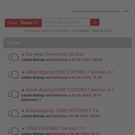
Neues
Thema
Themen als gelesen markieren
• 23 Themen • Seite
1
von
1
Themen
Die neue Community ist live!
rs
Letzter Beitrag von
NeleHonig
«
04.09.2025, 08:43
te
r
Ankündigung CEWE FOTOWELT Version 8.1
u
rs
n
Letzter Beitrag von
NeleHonig
«
03.09.2025, 12:49
te
g
r
el
Ankündigung CEWE FOTOWELT Version 8.0
u
es
rs
n
Letzter Beitrag von
NeleHonig
«
25.09.2024, 14:14
e
te
g
Antworten:
1
n
r
el
er
u
es
B
Ankündigung: CEWE FOTOWELT 7.4
n
e
ei
rs
Letzter Beitrag von
Katharine
«
18.09.2023, 09:31
g
n
tr
te
el
er
a
r
es
B
g
CEWE FOTOWELT Version 7.3
u
e
ei
rs
n
Letzter Beitrag von
Katharine
«
26.09.2022, 12:21