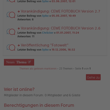
rs
n
Letzter Beitrag von
Sylke
«
03.06.2007, 12:01
e
ei
te
g
n
tr
r
el
er
a
Vorankündigung: CEWE FOTOBUCH Version 2.7
u
es
B
g
rs
n
Letzter Beitrag von
Sylke
«
05.05.2007, 10:49
e
ei
te
g
Antworten:
6
n
tr
r
el
er
a
u
es
B
g
Vorankündigung: CEWE FOTOBUCH Version 2.6
n
e
ei
rs
Letzter Beitrag von
Chräcker
«
01.01.2007, 11:24
g
n
tr
te
Antworten:
11
el
er
a
r
es
B
g
u
Veröffentlichung "Fotowelt"
e
ei
n
n
tr
rs
Letzter Beitrag von
Sylke
«
19.12.2006, 16:32
g
er
a
te
el
B
g
r
es
ei
u
Neues
Thema
e
tr
n
n
a
g
Themen als gelesen markieren
• 23 Themen • Seite
1
von
1
er
g
el
B
es
ei
Gehe zu
e
tr
n
a
er
Wer ist online?
g
B
ei
Mitglieder in diesem Forum: 0 Mitglieder und 6 Gäste
tr
a
Berechtigungen in diesem Forum
g