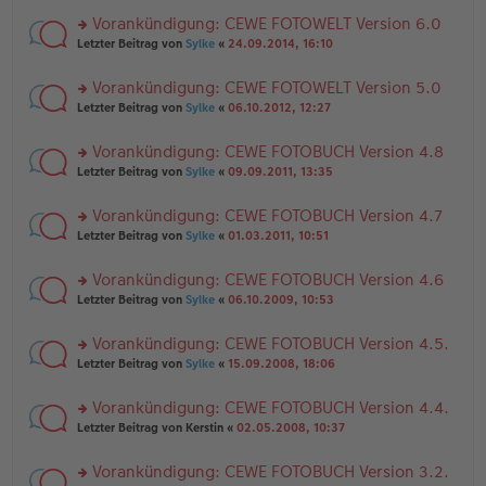
el
er
g
r
es
B
Vorankündigung: CEWE FOTOWELT Version 6.0
u
e
ei
rs
n
Letzter Beitrag von
Sylke
«
24.09.2014, 16:10
n
tr
te
g
er
a
r
el
B
g
Vorankündigung: CEWE FOTOWELT Version 5.0
u
es
ei
rs
n
Letzter Beitrag von
Sylke
«
06.10.2012, 12:27
e
tr
te
g
n
a
r
el
er
g
Vorankündigung: CEWE FOTOBUCH Version 4.8
u
es
B
rs
n
Letzter Beitrag von
Sylke
«
09.09.2011, 13:35
e
ei
te
g
n
tr
r
el
er
a
Vorankündigung: CEWE FOTOBUCH Version 4.7
u
es
B
g
rs
n
Letzter Beitrag von
Sylke
«
01.03.2011, 10:51
e
ei
te
g
n
tr
r
el
er
a
Vorankündigung: CEWE FOTOBUCH Version 4.6
u
es
B
g
rs
n
Letzter Beitrag von
Sylke
«
06.10.2009, 10:53
e
ei
te
g
n
tr
r
el
er
a
Vorankündigung: CEWE FOTOBUCH Version 4.5.
u
es
B
g
rs
n
Letzter Beitrag von
Sylke
«
15.09.2008, 18:06
e
ei
te
g
n
tr
r
el
er
a
Vorankündigung: CEWE FOTOBUCH Version 4.4.
u
es
B
g
rs
n
Letzter Beitrag von
Kerstin
«
02.05.2008, 10:37
e
ei
te
g
n
tr
r
el
er
a
Vorankündigung: CEWE FOTOBUCH Version 3.2.
u
es
B
g