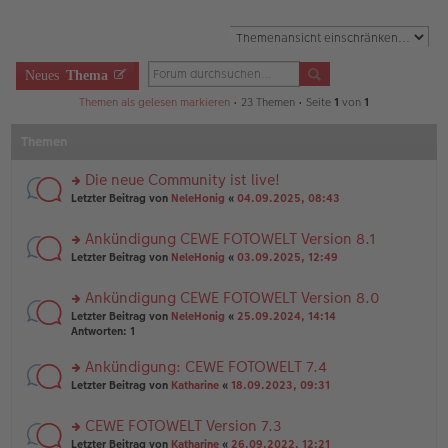
Neues
Thema
Themen als gelesen markieren
• 23 Themen • Seite
1
von
1
Themen
Die neue Community ist live!
rs
Letzter Beitrag von
NeleHonig
«
04.09.2025, 08:43
te
r
Ankündigung CEWE FOTOWELT Version 8.1
u
rs
n
Letzter Beitrag von
NeleHonig
«
03.09.2025, 12:49
te
g
r
el
Ankündigung CEWE FOTOWELT Version 8.0
u
es
rs
n
Letzter Beitrag von
NeleHonig
«
25.09.2024, 14:14
e
te
g
Antworten:
1
n
r
el
er
u
es
B
Ankündigung: CEWE FOTOWELT 7.4
n
e
ei
rs
Letzter Beitrag von
Katharine
«
18.09.2023, 09:31
g
n
tr
te
el
er
a
r
es
B
g
CEWE FOTOWELT Version 7.3
u
e
ei
rs
n
Letzter Beitrag von
Katharine
«
26.09.2022, 12:21