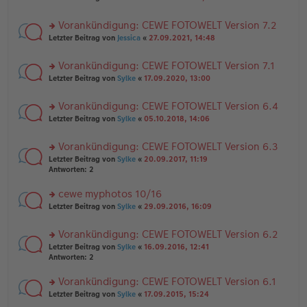
n
tr
te
g
er
a
r
el
B
g
Vorankündigung: CEWE FOTOWELT Version 7.2
u
es
ei
rs
n
Letzter Beitrag von
Jessica
«
27.09.2021, 14:48
e
tr
te
g
n
a
r
el
er
g
Vorankündigung: CEWE FOTOWELT Version 7.1
u
es
B
rs
n
Letzter Beitrag von
Sylke
«
17.09.2020, 13:00
e
ei
te
g
n
tr
r
el
er
a
Vorankündigung: CEWE FOTOWELT Version 6.4
u
es
B
g
rs
n
Letzter Beitrag von
Sylke
«
05.10.2018, 14:06
e
ei
te
g
n
tr
r
el
er
a
Vorankündigung: CEWE FOTOWELT Version 6.3
u
es
B
g
rs
n
Letzter Beitrag von
Sylke
«
20.09.2017, 11:19
e
ei
te
g
Antworten:
2
n
tr
r
el
er
a
u
es
B
g
cewe myphotos 10/16
n
e
ei
rs
Letzter Beitrag von
Sylke
«
29.09.2016, 16:09
g
n
tr
te
el
er
a
r
es
B
g
Vorankündigung: CEWE FOTOWELT Version 6.2
u
e
ei
rs
n
Letzter Beitrag von
Sylke
«
16.09.2016, 12:41
n
tr
te
g
Antworten:
2
er
a
r
el
B
g
u
es
Vorankündigung: CEWE FOTOWELT Version 6.1
ei
n
e
tr
rs
Letzter Beitrag von
Sylke
«
17.09.2015, 15:24
g
n
a
te