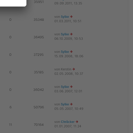
E
0
35951
09.09.2011, 13:35
a
r
e
G
g
B
u
ei
es
von
Sylke
tr
te
E
0
35348
01.03.2011, 10:51
a
r
e
g
B
u
ei
es
von
Sylke
tr
te
E
0
36495
06.10.2009, 10:53
e
a
r
u
g
B
es
ei
von
Sylke
te
tr
E
0
37295
15.09.2008, 18:06
e
r
a
u
B
g
es
ei
von
Kerstin
te
tr
E
0
35185
02.05.2008, 10:37
e
r
a
u
B
g
es
ei
von
Sylke
te
tr
E
0
36042
03.06.2007, 12:01
e
r
a
u
B
g
es
ei
von
Sylke
te
tr
E
6
50796
05.05.2007, 10:49
e
r
a
u
B
g
es
ei
von
Chräcker
te
tr
E
11
70164
01.01.2007, 11:24
e
r
a
u
B
g