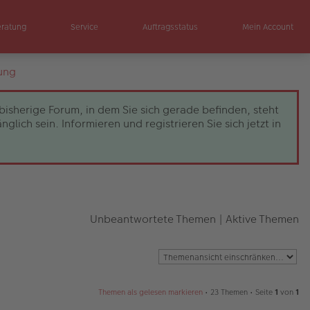
eratung
Service
Auftragsstatus
Mein Account
ung
bisherige Forum, in dem Sie sich gerade befinden, steht
ch sein. Informieren und registrieren Sie sich jetzt in
Unbeantwortete Themen
|
Aktive Themen
Themen als gelesen markieren
• 23 Themen • Seite
1
von
1