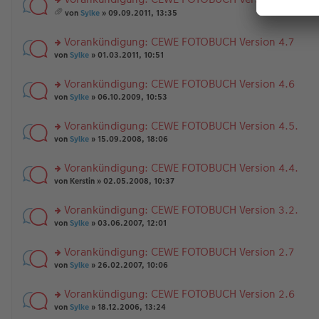
g
B
es
u
än
m
ei
e
n
rs
g
t
von
Sylke
» 09.09.2011, 13:35
tr
n
g
te
e
A
es
a
er
el
r
nh
a
Vorankündigung: CEWE FOTOBUCH Version 4.7
g
B
es
u
än
m
ei
e
n
rs
g
t
von
Sylke
» 01.03.2011, 10:51
tr
n
g
te
e
A
a
er
el
r
nh
Vorankündigung: CEWE FOTOBUCH Version 4.6
g
B
es
u
än
rs
ei
e
n
von
Sylke
» 06.10.2009, 10:53
g
te
tr
n
g
e
r
a
er
el
Vorankündigung: CEWE FOTOBUCH Version 4.5.
u
g
B
es
rs
n
von
Sylke
» 15.09.2008, 18:06
ei
e
te
g
tr
n
r
el
a
er
Vorankündigung: CEWE FOTOBUCH Version 4.4.
u
es
g
B
rs
n
von
Kerstin
» 02.05.2008, 10:37
e
ei
te
g
n
tr
r
el
er
a
Vorankündigung: CEWE FOTOBUCH Version 3.2.
u
es
B
g
rs
n
von
Sylke
» 03.06.2007, 12:01
e
ei
te
g
n
tr
r
el
er
a
Vorankündigung: CEWE FOTOBUCH Version 2.7
u
es
B
g
rs
n
von
Sylke
» 26.02.2007, 10:06
e
ei
te
g
n
tr
r
el
er
a
Vorankündigung: CEWE FOTOBUCH Version 2.6
u
es
B
g
rs
n
von
Sylke
» 18.12.2006, 13:24
e
ei
te
g
n