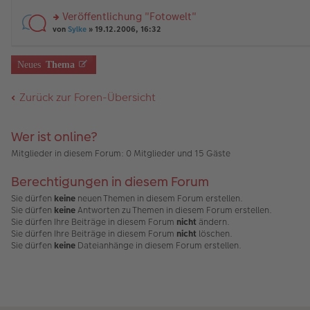
tr
r
el
er
a
Veröffentlichung "Fotowelt"
u
es
B
g
rs
n
von
Sylke
» 19.12.2006, 16:32
e
ei
te
g
n
tr
r
el
er
a
u
es
B
g
Neues
Thema
n
e
ei
g
n
tr
el
er
a
Zurück zur Foren-Übersicht
es
B
g
e
ei
n
tr
Wer ist online?
er
a
B
g
Mitglieder in diesem Forum: 0 Mitglieder und 15 Gäste
ei
tr
a
Berechtigungen in diesem Forum
g
Sie dürfen
keine
neuen Themen in diesem Forum erstellen.
Sie dürfen
keine
Antworten zu Themen in diesem Forum erstellen.
Sie dürfen Ihre Beiträge in diesem Forum
nicht
ändern.
Sie dürfen Ihre Beiträge in diesem Forum
nicht
löschen.
Sie dürfen
keine
Dateianhänge in diesem Forum erstellen.