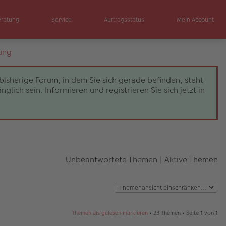
eratung
Service
Auftragsstatus
Mein Account
ung
bisherige Forum, in dem Sie sich gerade befinden, steht
ch sein. Informieren und registrieren Sie sich jetzt in
Unbeantwortete Themen
|
Aktive Themen
Themen als gelesen markieren
• 23 Themen • Seite
1
von
1