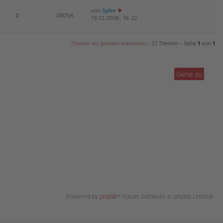
es
ei
von
Sylke
te
tr
E
0
36056
19.12.2006, 16:32
e
r
a
u
B
g
es
ei
te
tr
Themen als gelesen markieren
• 23 Themen • Seite
1
von
1
r
a
B
g
ei
tr
Gehe zu
a
g
Powered by
phpBB
® Forum Software © phpBB Limited