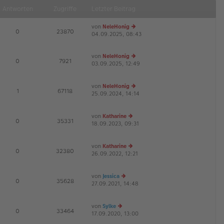
Antworten
Zugriffe
Letzter Beitrag
von
NeleHonig
E
0
23870
04.09.2025, 08:43
e
u
es
von
NeleHonig
te
E
0
7921
03.09.2025, 12:49
e
r
G
u
B
es
ei
von
NeleHonig
te
tr
E
1
67118
25.09.2024, 14:14
r
e
a
G
B
u
g
ei
es
von
Katharine
tr
te
E
0
35331
18.09.2023, 09:31
e
a
r
G
u
g
B
es
ei
von
Katharine
te
tr
E
0
32380
26.09.2022, 12:21
r
e
a
G
B
u
g
ei
es
von
Jessica
tr
te
E
0
35628
27.09.2021, 14:48
e
a
r
G
u
g
B
es
ei
von
Sylke
te
tr
E
0
33464
17.09.2020, 13:00
e
r
a
G
u
B
g