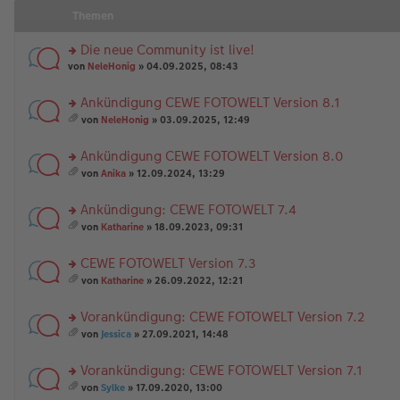
Themen
Die neue Community ist live!
rs
von
NeleHonig
» 04.09.2025, 08:43
te
r
Ankündigung CEWE FOTOWELT Version 8.1
u
rs
n
von
NeleHonig
» 03.09.2025, 12:49
te
g
es
r
el
a
Ankündigung CEWE FOTOWELT Version 8.0
u
es
m
n
rs
e
t
von
Anika
» 12.09.2024, 13:29
g
te
n
A
es
el
r
er
nh
a
Ankündigung: CEWE FOTOWELT 7.4
es
u
B
än
m
e
n
rs
ei
g
t
von
Katharine
» 18.09.2023, 09:31
n
g
te
tr
e
A
es
er
el
r
a
nh
a
CEWE FOTOWELT Version 7.3
B
es
u
g
än
m
ei
e
n
rs
g
t
von
Katharine
» 26.09.2022, 12:21
tr
n
g
te
e
A
es
a
er
el
r
nh
a
Vorankündigung: CEWE FOTOWELT Version 7.2
g
B
es
u
än
m
ei
e
n
rs
g
t
von
Jessica
» 27.09.2021, 14:48
tr
n
g
te
e
A
es
a
er
el
r
nh
a
Vorankündigung: CEWE FOTOWELT Version 7.1
g
B
es
u
än
m
ei
e
n
rs
g
t
von
Sylke
» 17.09.2020, 13:00
tr
n
g
te