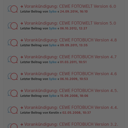
el
er
g
r
es
B
Vorankündigung: CEWE FOTOWELT Version 6.0
u
e
ei
rs
n
Letzter Beitrag von
Sylke
«
24.09.2014, 16:10
n
tr
te
g
er
a
r
el
B
g
Vorankündigung: CEWE FOTOWELT Version 5.0
u
es
ei
rs
n
Letzter Beitrag von
Sylke
«
06.10.2012, 12:27
e
tr
te
g
n
a
r
el
er
g
Vorankündigung: CEWE FOTOBUCH Version 4.8
u
es
B
rs
n
Letzter Beitrag von
Sylke
«
09.09.2011, 13:35
e
ei
te
g
n
tr
r
el
er
a
Vorankündigung: CEWE FOTOBUCH Version 4.7
u
es
B
g
rs
n
Letzter Beitrag von
Sylke
«
01.03.2011, 10:51
e
ei
te
g
n
tr
r
el
er
a
Vorankündigung: CEWE FOTOBUCH Version 4.6
u
es
B
g
rs
n
Letzter Beitrag von
Sylke
«
06.10.2009, 10:53
e
ei
te
g
n
tr
r
el
er
a
Vorankündigung: CEWE FOTOBUCH Version 4.5.
u
es
B
g
rs
n
Letzter Beitrag von
Sylke
«
15.09.2008, 18:06
e
ei
te
g
n
tr
r
el
er
a
Vorankündigung: CEWE FOTOBUCH Version 4.4.
u
es
B
g
rs
n
Letzter Beitrag von
Kerstin
«
02.05.2008, 10:37
e
ei
te
g
n
tr
r
el
er
a
Vorankündigung: CEWE FOTOBUCH Version 3.2.
u
es
B
g