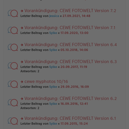
n
tr
te
g
er
a
r
el
B
g
Vorankündigung: CEWE FOTOWELT Version 7.2
u
es
ei
rs
n
Letzter Beitrag von
Jessica
«
27.09.2021, 14:48
e
tr
te
g
n
a
r
el
er
g
Vorankündigung: CEWE FOTOWELT Version 7.1
u
es
B
rs
n
Letzter Beitrag von
Sylke
«
17.09.2020, 13:00
e
ei
te
g
n
tr
r
el
er
a
Vorankündigung: CEWE FOTOWELT Version 6.4
u
es
B
g
rs
n
Letzter Beitrag von
Sylke
«
05.10.2018, 14:06
e
ei
te
g
n
tr
r
el
er
a
Vorankündigung: CEWE FOTOWELT Version 6.3
u
es
B
g
rs
n
Letzter Beitrag von
Sylke
«
20.09.2017, 11:19
e
ei
te
g
Antworten:
2
n
tr
r
el
er
a
u
es
B
g
cewe myphotos 10/16
n
e
ei
rs
Letzter Beitrag von
Sylke
«
29.09.2016, 16:09
g
n
tr
te
el
er
a
r
es
B
g
Vorankündigung: CEWE FOTOWELT Version 6.2
u
e
ei
rs
n
Letzter Beitrag von
Sylke
«
16.09.2016, 12:41
n
tr
te
g
Antworten:
2
er
a
r
el
B
g
u
es
Vorankündigung: CEWE FOTOWELT Version 6.1
ei
n
e
tr
rs
Letzter Beitrag von
Sylke
«
17.09.2015, 15:24
g
n
a
te