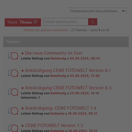
Neues
Thema
Themen als gelesen markieren
• 23 Themen • Seite
1
von
1
Themen
Die neue Community ist live!
rs
Letzter Beitrag von
NeleHonig
«
04.09.2025, 08:43
te
r
Ankündigung CEWE FOTOWELT Version 8.1
u
rs
n
Letzter Beitrag von
NeleHonig
«
03.09.2025, 12:49
te
g
r
el
Ankündigung CEWE FOTOWELT Version 8.0
u
es
rs
n
Letzter Beitrag von
NeleHonig
«
25.09.2024, 14:14
e
te
g
Antworten:
1
n
r
el
er
u
es
B
Ankündigung: CEWE FOTOWELT 7.4
n
e
ei
rs
Letzter Beitrag von
Katharine
«
18.09.2023, 09:31
g
n
tr
te
el
er
a
r
es
B
g
CEWE FOTOWELT Version 7.3
u
e
ei
rs
n
Letzter Beitrag von
Katharine
«
26.09.2022, 12:21