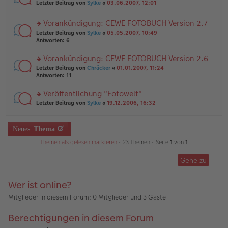
rs
n
Letzter Beitrag von
Sylke
«
03.06.2007, 12:01
e
ei
te
g
n
tr
r
el
er
a
Vorankündigung: CEWE FOTOBUCH Version 2.7
u
es
B
g
rs
n
Letzter Beitrag von
Sylke
«
05.05.2007, 10:49
e
ei
te
g
Antworten:
6
n
tr
r
el
er
a
u
es
B
g
Vorankündigung: CEWE FOTOBUCH Version 2.6
n
e
ei
rs
Letzter Beitrag von
Chräcker
«
01.01.2007, 11:24
g
n
tr
te
Antworten:
11
el
er
a
r
es
B
g
u
Veröffentlichung "Fotowelt"
e
ei
n
n
tr
rs
Letzter Beitrag von
Sylke
«
19.12.2006, 16:32
g
er
a
te
el
B
g
r
es
ei
u
Neues
Thema
e
tr
n
n
a
g
Themen als gelesen markieren
• 23 Themen • Seite
1
von
1
er
g
el
B
es
ei
Gehe zu
e
tr
n
a
er
Wer ist online?
g
B
ei
Mitglieder in diesem Forum: 0 Mitglieder und 3 Gäste
tr
a
Berechtigungen in diesem Forum
g