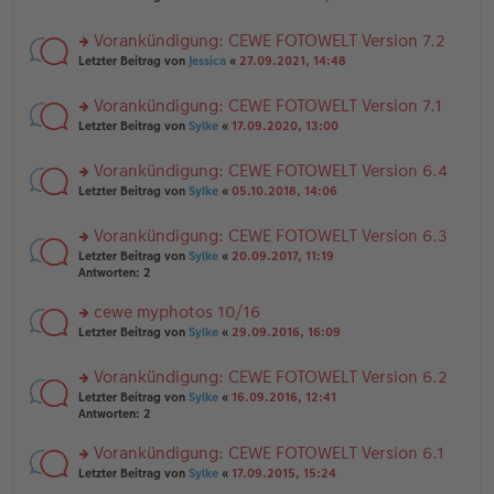
n
tr
te
g
er
a
r
el
B
g
Vorankündigung: CEWE FOTOWELT Version 7.2
u
es
ei
rs
n
Letzter Beitrag von
Jessica
«
27.09.2021, 14:48
e
tr
te
g
n
a
r
el
er
g
Vorankündigung: CEWE FOTOWELT Version 7.1
u
es
B
rs
n
Letzter Beitrag von
Sylke
«
17.09.2020, 13:00
e
ei
te
g
n
tr
r
el
er
a
Vorankündigung: CEWE FOTOWELT Version 6.4
u
es
B
g
rs
n
Letzter Beitrag von
Sylke
«
05.10.2018, 14:06
e
ei
te
g
n
tr
r
el
er
a
Vorankündigung: CEWE FOTOWELT Version 6.3
u
es
B
g
rs
n
Letzter Beitrag von
Sylke
«
20.09.2017, 11:19
e
ei
te
g
Antworten:
2
n
tr
r
el
er
a
u
es
B
g
cewe myphotos 10/16
n
e
ei
rs
Letzter Beitrag von
Sylke
«
29.09.2016, 16:09
g
n
tr
te
el
er
a
r
es
B
g
Vorankündigung: CEWE FOTOWELT Version 6.2
u
e
ei
rs
n
Letzter Beitrag von
Sylke
«
16.09.2016, 12:41
n
tr
te
g
Antworten:
2
er
a
r
el
B
g
u
es
Vorankündigung: CEWE FOTOWELT Version 6.1
ei
n
e
tr
rs
Letzter Beitrag von
Sylke
«
17.09.2015, 15:24
g
n
a
te