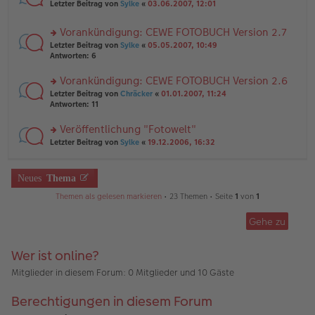
rs
n
Letzter Beitrag von
Sylke
«
03.06.2007, 12:01
e
ei
te
g
n
tr
r
el
er
a
Vorankündigung: CEWE FOTOBUCH Version 2.7
u
es
B
g
rs
n
Letzter Beitrag von
Sylke
«
05.05.2007, 10:49
e
ei
te
g
Antworten:
6
n
tr
r
el
er
a
u
es
B
g
Vorankündigung: CEWE FOTOBUCH Version 2.6
n
e
ei
rs
Letzter Beitrag von
Chräcker
«
01.01.2007, 11:24
g
n
tr
te
Antworten:
11
el
er
a
r
es
B
g
u
Veröffentlichung "Fotowelt"
e
ei
n
n
tr
rs
Letzter Beitrag von
Sylke
«
19.12.2006, 16:32
g
er
a
te
el
B
g
r
es
ei
u
Neues
Thema
e
tr
n
n
a
g
Themen als gelesen markieren
• 23 Themen • Seite
1
von
1
er
g
el
B
es
ei
Gehe zu
e
tr
n
a
er
Wer ist online?
g
B
ei
Mitglieder in diesem Forum: 0 Mitglieder und 10 Gäste
tr
a
Berechtigungen in diesem Forum
g