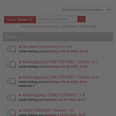
Neues
Thema
Themen als gelesen markieren
• 23 Themen • Seite
1
von
1
Themen
Die neue Community ist live!
rs
Letzter Beitrag von
NeleHonig
«
04.09.2025, 08:43
te
r
Ankündigung CEWE FOTOWELT Version 8.1
u
rs
n
Letzter Beitrag von
NeleHonig
«
03.09.2025, 12:49
te
g
r
el
Ankündigung CEWE FOTOWELT Version 8.0
u
es
rs
n
Letzter Beitrag von
NeleHonig
«
25.09.2024, 14:14
e
te
g
Antworten:
1
n
r
el
er
u
es
B
Ankündigung: CEWE FOTOWELT 7.4
n
e
ei
rs
Letzter Beitrag von
Katharine
«
18.09.2023, 09:31
g
n
tr
te
el
er
a
r
es
B
g
CEWE FOTOWELT Version 7.3
u
e
ei
rs
n
Letzter Beitrag von
Katharine
«
26.09.2022, 12:21