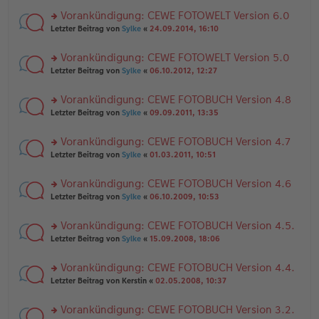
el
er
g
r
es
B
Vorankündigung: CEWE FOTOWELT Version 6.0
u
e
ei
rs
n
Letzter Beitrag von
Sylke
«
24.09.2014, 16:10
n
tr
te
g
er
a
r
el
B
g
Vorankündigung: CEWE FOTOWELT Version 5.0
u
es
ei
rs
n
Letzter Beitrag von
Sylke
«
06.10.2012, 12:27
e
tr
te
g
n
a
r
el
er
g
Vorankündigung: CEWE FOTOBUCH Version 4.8
u
es
B
rs
n
Letzter Beitrag von
Sylke
«
09.09.2011, 13:35
e
ei
te
g
n
tr
r
el
er
a
Vorankündigung: CEWE FOTOBUCH Version 4.7
u
es
B
g
rs
n
Letzter Beitrag von
Sylke
«
01.03.2011, 10:51
e
ei
te
g
n
tr
r
el
er
a
Vorankündigung: CEWE FOTOBUCH Version 4.6
u
es
B
g
rs
n
Letzter Beitrag von
Sylke
«
06.10.2009, 10:53
e
ei
te
g
n
tr
r
el
er
a
Vorankündigung: CEWE FOTOBUCH Version 4.5.
u
es
B
g
rs
n
Letzter Beitrag von
Sylke
«
15.09.2008, 18:06
e
ei
te
g
n
tr
r
el
er
a
Vorankündigung: CEWE FOTOBUCH Version 4.4.
u
es
B
g
rs
n
Letzter Beitrag von
Kerstin
«
02.05.2008, 10:37
e
ei
te
g
n
tr
r
el
er
a
Vorankündigung: CEWE FOTOBUCH Version 3.2.
u
es
B
g