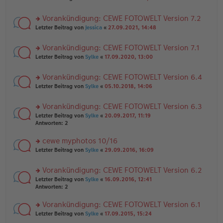
n
tr
te
g
er
a
r
el
B
g
Vorankündigung: CEWE FOTOWELT Version 7.2
u
es
ei
rs
n
Letzter Beitrag von
Jessica
«
27.09.2021, 14:48
e
tr
te
g
n
a
r
el
er
g
Vorankündigung: CEWE FOTOWELT Version 7.1
u
es
B
rs
n
Letzter Beitrag von
Sylke
«
17.09.2020, 13:00
e
ei
te
g
n
tr
r
el
er
a
Vorankündigung: CEWE FOTOWELT Version 6.4
u
es
B
g
rs
n
Letzter Beitrag von
Sylke
«
05.10.2018, 14:06
e
ei
te
g
n
tr
r
el
er
a
Vorankündigung: CEWE FOTOWELT Version 6.3
u
es
B
g
rs
n
Letzter Beitrag von
Sylke
«
20.09.2017, 11:19
e
ei
te
g
Antworten:
2
n
tr
r
el
er
a
u
es
B
g
cewe myphotos 10/16
n
e
ei
rs
Letzter Beitrag von
Sylke
«
29.09.2016, 16:09
g
n
tr
te
el
er
a
r
es
B
g
Vorankündigung: CEWE FOTOWELT Version 6.2
u
e
ei
rs
n
Letzter Beitrag von
Sylke
«
16.09.2016, 12:41
n
tr
te
g
Antworten:
2
er
a
r
el
B
g
u
es
Vorankündigung: CEWE FOTOWELT Version 6.1
ei
n
e
tr
rs
Letzter Beitrag von
Sylke
«
17.09.2015, 15:24
g
n
a
te