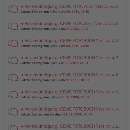
el
er
g
r
es
B
Vorankündigung: CEWE FOTOWELT Version 6.0
u
e
ei
rs
n
Letzter Beitrag von
Sylke
«
24.09.2014, 16:10
n
tr
te
g
er
a
r
el
B
g
Vorankündigung: CEWE FOTOWELT Version 5.0
u
es
ei
rs
n
Letzter Beitrag von
Sylke
«
06.10.2012, 12:27
e
tr
te
g
n
a
r
el
er
g
Vorankündigung: CEWE FOTOBUCH Version 4.8
u
es
B
rs
n
Letzter Beitrag von
Sylke
«
09.09.2011, 13:35
e
ei
te
g
n
tr
r
el
er
a
Vorankündigung: CEWE FOTOBUCH Version 4.7
u
es
B
g
rs
n
Letzter Beitrag von
Sylke
«
01.03.2011, 10:51
e
ei
te
g
n
tr
r
el
er
a
Vorankündigung: CEWE FOTOBUCH Version 4.6
u
es
B
g
rs
n
Letzter Beitrag von
Sylke
«
06.10.2009, 10:53
e
ei
te
g
n
tr
r
el
er
a
Vorankündigung: CEWE FOTOBUCH Version 4.5.
u
es
B
g
rs
n
Letzter Beitrag von
Sylke
«
15.09.2008, 18:06
e
ei
te
g
n
tr
r
el
er
a
Vorankündigung: CEWE FOTOBUCH Version 4.4.
u
es
B
g
rs
n
Letzter Beitrag von
Kerstin
«
02.05.2008, 10:37
e
ei
te
g
n
tr
r
el
er
a
Vorankündigung: CEWE FOTOBUCH Version 3.2.
u
es
B
g