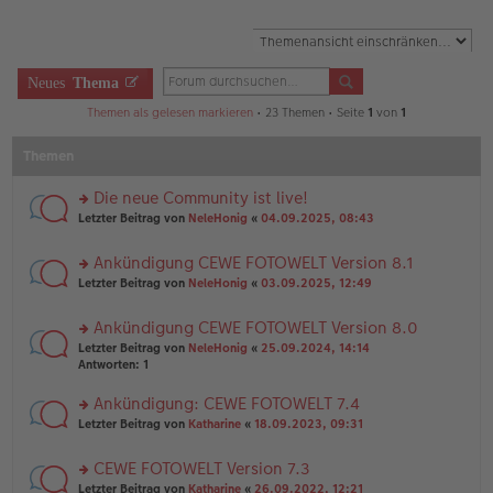
Neues
Thema
Themen als gelesen markieren
• 23 Themen • Seite
1
von
1
Themen
Die neue Community ist live!
rs
Letzter Beitrag von
NeleHonig
«
04.09.2025, 08:43
te
r
Ankündigung CEWE FOTOWELT Version 8.1
u
rs
n
Letzter Beitrag von
NeleHonig
«
03.09.2025, 12:49
te
g
r
el
Ankündigung CEWE FOTOWELT Version 8.0
u
es
rs
n
Letzter Beitrag von
NeleHonig
«
25.09.2024, 14:14
e
te
g
Antworten:
1
n
r
el
er
u
es
B
Ankündigung: CEWE FOTOWELT 7.4
n
e
ei
rs
Letzter Beitrag von
Katharine
«
18.09.2023, 09:31
g
n
tr
te
el
er
a
r
es
B
g
CEWE FOTOWELT Version 7.3
u
e
ei
rs
n
Letzter Beitrag von
Katharine
«
26.09.2022, 12:21