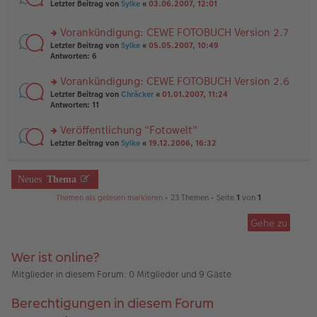
rs
n
Letzter Beitrag von
Sylke
«
03.06.2007, 12:01
e
ei
te
g
n
tr
r
el
er
a
Vorankündigung: CEWE FOTOBUCH Version 2.7
u
es
B
g
rs
n
Letzter Beitrag von
Sylke
«
05.05.2007, 10:49
e
ei
te
g
Antworten:
6
n
tr
r
el
er
a
u
es
B
g
Vorankündigung: CEWE FOTOBUCH Version 2.6
n
e
ei
rs
Letzter Beitrag von
Chräcker
«
01.01.2007, 11:24
g
n
tr
te
Antworten:
11
el
er
a
r
es
B
g
u
Veröffentlichung "Fotowelt"
e
ei
n
n
tr
rs
Letzter Beitrag von
Sylke
«
19.12.2006, 16:32
g
er
a
te
el
B
g
r
es
ei
u
Neues
Thema
e
tr
n
n
a
g
Themen als gelesen markieren
• 23 Themen • Seite
1
von
1
er
g
el
B
es
ei
Gehe zu
e
tr
n
a
er
Wer ist online?
g
B
ei
Mitglieder in diesem Forum: 0 Mitglieder und 9 Gäste
tr
a
Berechtigungen in diesem Forum
g