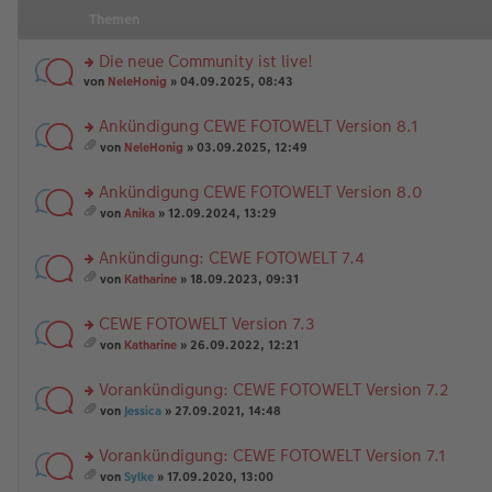
Themen
Die neue Community ist live!
rs
von
NeleHonig
» 04.09.2025, 08:43
te
r
Ankündigung CEWE FOTOWELT Version 8.1
u
rs
n
von
NeleHonig
» 03.09.2025, 12:49
te
g
es
r
el
a
Ankündigung CEWE FOTOWELT Version 8.0
u
es
m
n
rs
e
t
von
Anika
» 12.09.2024, 13:29
g
te
n
A
es
el
r
er
nh
a
Ankündigung: CEWE FOTOWELT 7.4
es
u
B
än
m
e
n
rs
ei
g
t
von
Katharine
» 18.09.2023, 09:31
n
g
te
tr
e
A
es
er
el
r
a
nh
a
CEWE FOTOWELT Version 7.3
B
es
u
g
än
m
ei
e
n
rs
g
t
von
Katharine
» 26.09.2022, 12:21
tr
n
g
te
e
A
es
a
er
el
r
nh
a
Vorankündigung: CEWE FOTOWELT Version 7.2
g
B
es
u
än
m
ei
e
n
rs
g
t
von
Jessica
» 27.09.2021, 14:48
tr
n
g
te
e
A
es
a
er
el
r
nh
a
Vorankündigung: CEWE FOTOWELT Version 7.1
g
B
es
u
än
m
ei
e
n
rs
g
t
von
Sylke
» 17.09.2020, 13:00
tr
n
g
te