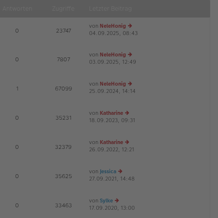
Antworten
Zugriffe
Letzter Beitrag
von
NeleHonig
E
0
23747
04.09.2025, 08:43
e
u
es
von
NeleHonig
te
E
0
7807
03.09.2025, 12:49
e
r
G
u
B
es
ei
von
NeleHonig
te
tr
E
1
67099
25.09.2024, 14:14
r
e
a
G
B
u
g
ei
es
von
Katharine
tr
te
E
0
35231
18.09.2023, 09:31
e
a
r
G
u
g
B
es
ei
von
Katharine
te
tr
E
0
32379
26.09.2022, 12:21
r
e
a
G
B
u
g
ei
es
von
Jessica
tr
te
E
0
35625
27.09.2021, 14:48
e
a
r
G
u
g
B
es
ei
von
Sylke
te
tr
E
0
33463
17.09.2020, 13:00
e
r
a
G
u
B
g