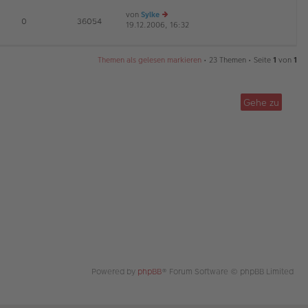
es
ei
von
Sylke
te
tr
E
0
36054
19.12.2006, 16:32
e
r
a
u
B
g
es
ei
te
tr
Themen als gelesen markieren
• 23 Themen • Seite
1
von
1
r
a
B
g
ei
tr
Gehe zu
a
g
Powered by
phpBB
® Forum Software © phpBB Limited