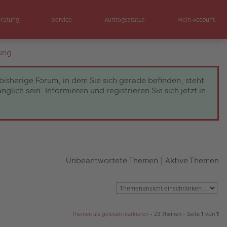
eratung
Service
Auftragsstatus
Mein Account
ung
bisherige Forum, in dem Sie sich gerade befinden, steht
ch sein. Informieren und registrieren Sie sich jetzt in
Unbeantwortete Themen
|
Aktive Themen
Themen als gelesen markieren
• 23 Themen • Seite
1
von
1