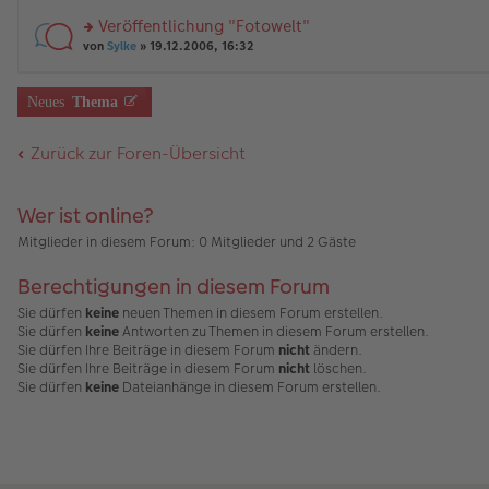
tr
r
el
er
a
Veröffentlichung "Fotowelt"
u
es
B
g
rs
n
von
Sylke
» 19.12.2006, 16:32
e
ei
te
g
n
tr
r
el
er
a
u
es
B
g
Neues
Thema
n
e
ei
g
n
tr
el
er
a
Zurück zur Foren-Übersicht
es
B
g
e
ei
n
tr
Wer ist online?
er
a
B
g
Mitglieder in diesem Forum: 0 Mitglieder und 2 Gäste
ei
tr
a
Berechtigungen in diesem Forum
g
Sie dürfen
keine
neuen Themen in diesem Forum erstellen.
Sie dürfen
keine
Antworten zu Themen in diesem Forum erstellen.
Sie dürfen Ihre Beiträge in diesem Forum
nicht
ändern.
Sie dürfen Ihre Beiträge in diesem Forum
nicht
löschen.
Sie dürfen
keine
Dateianhänge in diesem Forum erstellen.