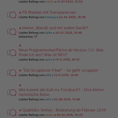
Letzter Beitrag von
Josefia
«
13.07.2020, 12:53
g
n
u
er
n
B
FB Masken mit Transparenzen
g
ei
el
rs
Letzter Beitrag von
Fokussy
«
22.04.2020, 18:09
tr
es
te
a
e
r
g
Immer, überall und mit jedem Gerät?
n
u
er
rs
n
Letzter Beitrag von
Sylke
«
24.03.2020, 15:48
B
te
g
Antworten:
17
ei
r
el
tr
u
es
a
n
e
Neue Programmoberfläche ab Version 7.0: Was
rs
g
g
n
te
finde ich wo? Was ist NEU?
el
er
r
Letzter Beitrag von
spica
«
14.11.2019, 10:33
es
B
u
e
ei
n
n
tr
"Die Scrapbook-Fibel" - So geht scrappen
g
er
a
el
rs
Letzter Beitrag von
phili
«
13.11.2019, 14:49
B
g
es
te
ei
e
r
tr
n
u
a
Wie kommt die Kuh ins Fotobuch? - Eine kleine
er
rs
n
g
B
te
technische Reise
g
ei
r
el
Letzter Beitrag von
phili
«
02.08.2019, 13:06
tr
u
es
a
n
e
g
Qualitäts-Smiley , Bedeutung ab Februar 2019
g
n
el
er
rs
Letzter Beitrag von
okular
«
04.02.2019, 01:25
es