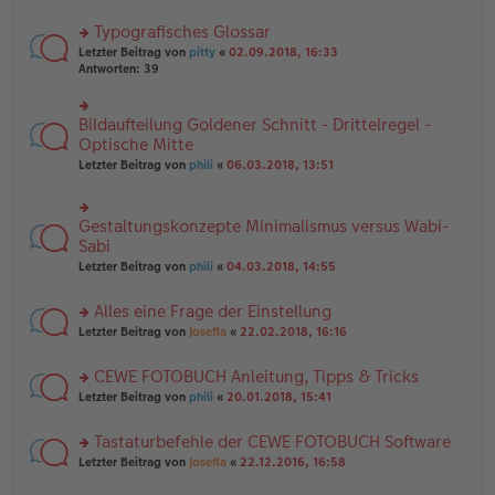
B
te
e
ei
r
Typografisches Glossar
n
tr
u
er
a
rs
n
Letzter Beitrag von
pitty
«
02.09.2018, 16:33
B
g
te
g
Antworten:
39
ei
r
el
tr
u
es
a
n
e
Bildaufteilung Goldener Schnitt - Drittelregel -
rs
g
g
n
te
Optische Mitte
el
er
r
Letzter Beitrag von
phili
«
06.03.2018, 13:51
es
B
u
e
ei
n
n
tr
g
er
a
Gestaltungskonzepte Minimalismus versus Wabi-
el
rs
B
g
es
te
Sabi
ei
e
r
tr
Letzter Beitrag von
phili
«
04.03.2018, 14:55
n
u
a
er
n
g
B
Alles eine Frage der Einstellung
g
ei
el
rs
Letzter Beitrag von
Josefia
«
22.02.2018, 16:16
tr
es
te
a
e
r
g
CEWE FOTOBUCH Anleitung, Tipps & Tricks
n
u
er
rs
n
Letzter Beitrag von
phili
«
20.01.2018, 15:41
B
te
g
ei
r
el
Tastaturbefehle der CEWE FOTOBUCH Software
tr
u
es
a
rs
n
Letzter Beitrag von
Josefia
«
22.12.2016, 16:58
e
g
te
g
n
r