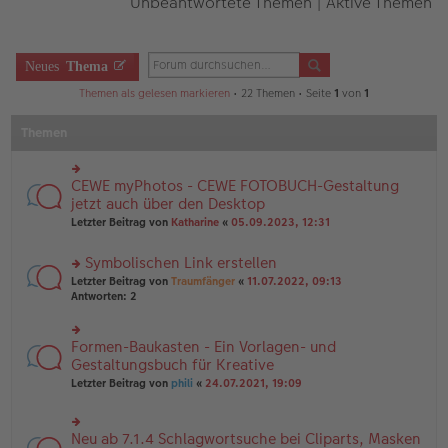
Unbeantwortete Themen
|
Aktive Themen
Neues
Thema
Themen als gelesen markieren
• 22 Themen • Seite
1
von
1
Themen
CEWE myPhotos - CEWE FOTOBUCH-Gestaltung
rs
te
jetzt auch über den Desktop
r
Letzter Beitrag von
Katharine
«
05.09.2023, 12:31
u
n
Symbolischen Link erstellen
g
el
rs
Letzter Beitrag von
Traumfänger
«
11.07.2022, 09:13
es
te
Antworten:
2
e
r
n
u
er
n
Formen-Baukasten - Ein Vorlagen- und
rs
B
g
te
Gestaltungsbuch für Kreative
ei
el
r
tr
Letzter Beitrag von
phili
«
24.07.2021, 19:09
es
u
a
e
n
g
n
g
er
Neu ab 7.1.4 Schlagwortsuche bei Cliparts, Masken
el
rs
B