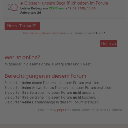
el
er
Glossar- unsere Begrifflichkeiten im Forum
u
es
B
rs
n
Letzter Beitrag von
CEWEianer
«
12.02.2015, 10:58
e
ei
te
g
Antworten:
26
n
tr
r
el
er
a
u
es
B
g
n
Neues
Thema
e
ei
g
n
tr
Themen als gelesen markieren
• 22 Themen • Seite
1
von
1
el
er
a
es
B
g
e
ei
Gehe zu
n
tr
er
a
B
Wer ist online?
g
ei
Mitglieder in diesem Forum: 0 Mitglieder und 1 Gast
tr
a
g
Berechtigungen in diesem Forum
Sie dürfen
keine
neuen Themen in diesem Forum erstellen.
Sie dürfen
keine
Antworten zu Themen in diesem Forum erstellen.
Sie dürfen Ihre Beiträge in diesem Forum
nicht
ändern.
Sie dürfen Ihre Beiträge in diesem Forum
nicht
löschen.
Sie dürfen
keine
Dateianhänge in diesem Forum erstellen.
Powered by
phpBB
® Forum Software © phpBB Limited