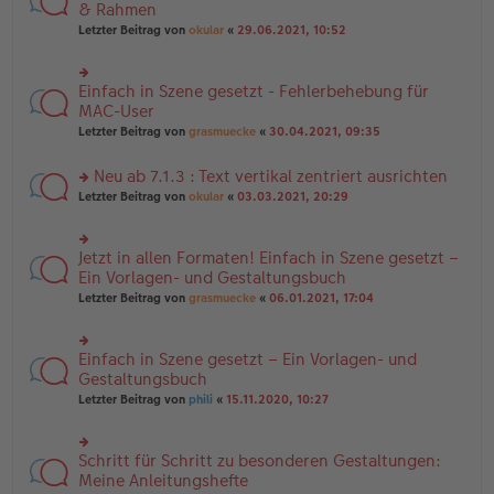
es
te
& Rahmen
ei
e
r
tr
Letzter Beitrag von
okular
«
29.06.2021, 10:52
n
u
a
er
n
g
B
g
ei
Einfach in Szene gesetzt - Fehlerbehebung für
el
rs
tr
es
te
MAC-User
a
e
r
Letzter Beitrag von
grasmuecke
«
30.04.2021, 09:35
g
n
u
er
n
B
Neu ab 7.1.3 : Text vertikal zentriert ausrichten
g
ei
el
rs
Letzter Beitrag von
okular
«
03.03.2021, 20:29
tr
es
te
a
e
r
g
n
u
Jetzt in allen Formaten! Einfach in Szene gesetzt –
er
rs
n
B
te
Ein Vorlagen- und Gestaltungsbuch
g
ei
r
el
Letzter Beitrag von
grasmuecke
«
06.01.2021, 17:04
tr
u
es
a
n
e
g
g
n
Einfach in Szene gesetzt – Ein Vorlagen- und
el
rs
er
es
te
Gestaltungsbuch
B
e
r
ei
Letzter Beitrag von
phili
«
15.11.2020, 10:27
n
u
tr
er
n
a
B
g
g
ei
Schritt für Schritt zu besonderen Gestaltungen:
el
rs
tr
es
te
Meine Anleitungshefte
a
e
r