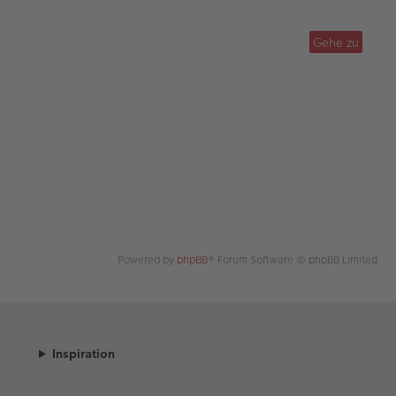
g
B
ei
tr
Gehe zu
a
g
Powered by
phpBB
® Forum Software © phpBB Limited
Inspiration