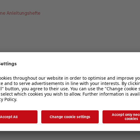
ine Anleitungshefte
1
2
 ich wo? Was ist NEU?
nische Reise