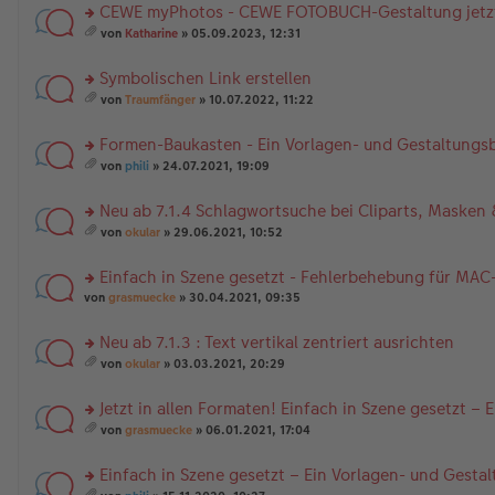
CEWE myPhotos - CEWE FOTOBUCH-Gestaltung jetzt
rs
von
Katharine
» 05.09.2023, 12:31
te
es
r
a
Symbolischen Link erstellen
u
m
n
rs
t
von
Traumfänger
» 10.07.2022, 11:22
g
te
A
es
el
r
nh
a
Formen-Baukasten - Ein Vorlagen- und Gestaltungsb
es
u
än
m
e
n
rs
g
t
von
phili
» 24.07.2021, 19:09
n
g
te
e
A
es
er
el
r
nh
a
Neu ab 7.1.4 Schlagwortsuche bei Cliparts, Maske
B
es
u
än
m
ei
e
n
rs
g
t
von
okular
» 29.06.2021, 10:52
tr
n
g
te
e
A
es
a
er
el
r
nh
a
Einfach in Szene gesetzt - Fehlerbehebung für MAC
g
B
es
u
än
m
ei
e
n
rs
g
t
von
grasmuecke
» 30.04.2021, 09:35
tr
n
g
te
e
A
a
er
el
r
nh
Neu ab 7.1.3 : Text vertikal zentriert ausrichten
g
B
es
u
än
rs
ei
e
n
g
von
okular
» 03.03.2021, 20:29
te
tr
n
g
es
e
r
a
er
el
a
Jetzt in allen Formaten! Einfach in Szene gesetzt –
u
g
B
es
m
n
rs
ei
e
t
von
grasmuecke
» 06.01.2021, 17:04
g
te
tr
n
A
es
el
r
a
er
nh
a
Einfach in Szene gesetzt – Ein Vorlagen- und Gesta
es
u
g
B
än
m
e
n
rs