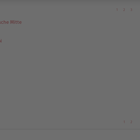
1
2
3
ische Mitte
i
1
2