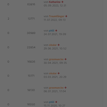
von
Katharine
E
0
63816
05.09.2023, 12:31
e
G
u
es
von
Traumfänger
te
E
2
13771
11.07.2022, 09:13
r
e
G
B
u
ei
es
von
phili
tr
te
E
0
30989
24.07.2021, 19:09
e
a
r
G
u
g
B
es
ei
von
okular
te
tr
E
0
22854
29.06.2021, 10:52
r
e
a
G
B
u
g
ei
es
von
grasmuecke
tr
te
E
0
16836
30.04.2021, 09:35
a
r
e
g
B
u
ei
es
von
okular
tr
te
E
0
15171
03.03.2021, 20:29
e
a
r
G
u
g
B
es
ei
von
grasmuecke
te
tr
E
0
18130
06.01.2021, 17:04
r
e
a
G
B
u
g
ei
es
von
phili
tr
te
E
0
16550
15.11.2020, 10:27
e
a
r