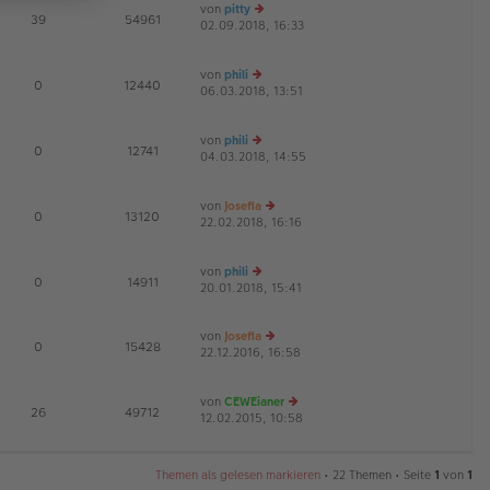
von
pitty
tr
te
E
39
54961
02.09.2018, 16:33
a
e
r
G
g
u
B
es
ei
von
phili
te
tr
E
0
12440
06.03.2018, 13:51
e
r
a
G
u
B
g
es
ei
von
phili
te
tr
E
0
12741
04.03.2018, 14:55
r
e
a
G
B
u
g
ei
es
von
Josefia
tr
te
E
0
13120
22.02.2018, 16:16
a
r
e
G
g
B
u
ei
es
von
phili
tr
te
E
0
14911
20.01.2018, 15:41
a
e
r
g
u
B
es
ei
von
Josefia
te
tr
E
0
15428
22.12.2016, 16:58
e
r
a
G
u
B
g
es
ei
von
CEWEianer
te
tr
E
26
49712
12.02.2015, 10:58
r
e
a
G
B
u
g
ei
es
tr
te
Themen als gelesen markieren
• 22 Themen • Seite
1
von
1
a
r