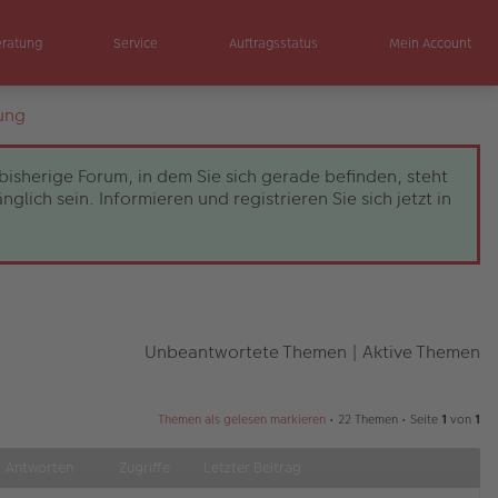
eratung
Service
Auftragsstatus
Mein Account
ung
bisherige Forum, in dem Sie sich gerade befinden, steht
ch sein. Informieren und registrieren Sie sich jetzt in
Unbeantwortete Themen
|
Aktive Themen
Themen als gelesen markieren
• 22 Themen • Seite
1
von
1
Antworten
Zugriffe
Letzter Beitrag