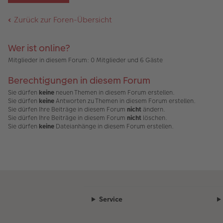
ei
g
t
n
g
tr
e
A
er
el
a
nh
Zurück zur Foren-Übersicht
B
es
g
än
ei
e
g
tr
n
e
a
er
Wer ist online?
g
B
Mitglieder in diesem Forum: 0 Mitglieder und 6 Gäste
ei
tr
a
Berechtigungen in diesem Forum
g
Sie dürfen
keine
neuen Themen in diesem Forum erstellen.
Sie dürfen
keine
Antworten zu Themen in diesem Forum erstellen.
Sie dürfen Ihre Beiträge in diesem Forum
nicht
ändern.
Sie dürfen Ihre Beiträge in diesem Forum
nicht
löschen.
Sie dürfen
keine
Dateianhänge in diesem Forum erstellen.
Service