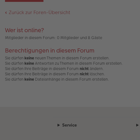
ei
g
t
n
g
tr
e
A
er
el
a
nh
Zurück zur Foren-Übersicht
B
es
g
än
ei
e
g
tr
n
e
a
er
Wer ist online?
g
B
Mitglieder in diesem Forum: 0 Mitglieder und 8 Gäste
ei
tr
a
Berechtigungen in diesem Forum
g
Sie dürfen
keine
neuen Themen in diesem Forum erstellen.
Sie dürfen
keine
Antworten zu Themen in diesem Forum erstellen.
Sie dürfen Ihre Beiträge in diesem Forum
nicht
ändern.
Sie dürfen Ihre Beiträge in diesem Forum
nicht
löschen.
Sie dürfen
keine
Dateianhänge in diesem Forum erstellen.
Service