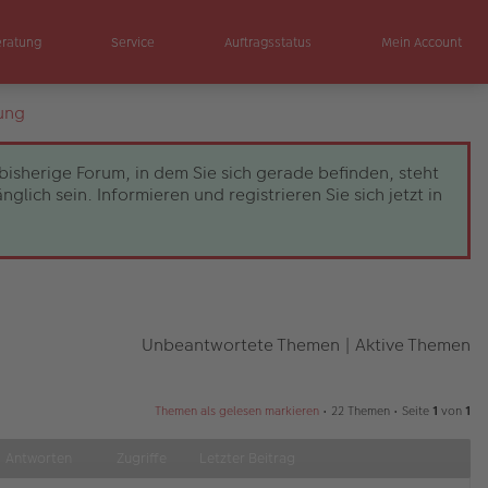
eratung
Service
Auftragsstatus
Mein Account
ung
bisherige Forum, in dem Sie sich gerade befinden, steht
ch sein. Informieren und registrieren Sie sich jetzt in
Unbeantwortete Themen
|
Aktive Themen
Themen als gelesen markieren
• 22 Themen • Seite
1
von
1
Antworten
Zugriffe
Letzter Beitrag