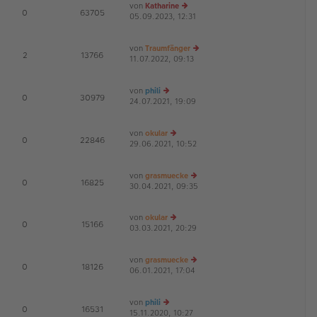
von
Katharine
E
0
63705
05.09.2023, 12:31
e
G
u
es
von
Traumfänger
te
E
2
13766
11.07.2022, 09:13
r
e
G
B
u
ei
es
von
phili
tr
te
E
0
30979
24.07.2021, 19:09
e
a
r
G
u
g
B
es
ei
von
okular
te
tr
E
0
22846
29.06.2021, 10:52
r
e
a
G
B
u
g
ei
es
von
grasmuecke
tr
te
E
0
16825
30.04.2021, 09:35
a
r
e
g
B
u
ei
es
von
okular
tr
te
E
0
15166
03.03.2021, 20:29
e
a
r
G
u
g
B
es
ei
von
grasmuecke
te
tr
E
0
18126
06.01.2021, 17:04
r
e
a
G
B
u
g
ei
es
von
phili
tr
te
E
0
16531
15.11.2020, 10:27
e
a
r