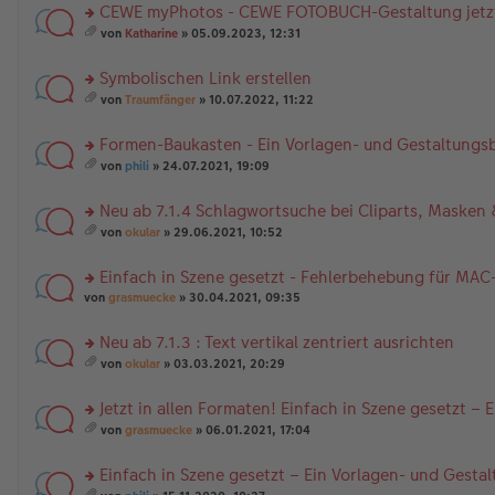
CEWE myPhotos - CEWE FOTOBUCH-Gestaltung jetzt
rs
von
Katharine
» 05.09.2023, 12:31
te
es
r
a
Symbolischen Link erstellen
u
m
n
rs
t
von
Traumfänger
» 10.07.2022, 11:22
g
te
A
es
el
r
nh
a
Formen-Baukasten - Ein Vorlagen- und Gestaltungsb
es
u
än
m
e
n
rs
g
t
von
phili
» 24.07.2021, 19:09
n
g
te
e
A
es
er
el
r
nh
a
Neu ab 7.1.4 Schlagwortsuche bei Cliparts, Maske
B
es
u
än
m
ei
e
n
rs
g
t
von
okular
» 29.06.2021, 10:52
tr
n
g
te
e
A
es
a
er
el
r
nh
a
Einfach in Szene gesetzt - Fehlerbehebung für MAC
g
B
es
u
än
m
ei
e
n
rs
g
t
von
grasmuecke
» 30.04.2021, 09:35
tr
n
g
te
e
A
a
er
el
r
nh
Neu ab 7.1.3 : Text vertikal zentriert ausrichten
g
B
es
u
än
rs
ei
e
n
g
von
okular
» 03.03.2021, 20:29
te
tr
n
g
es
e
r
a
er
el
a
Jetzt in allen Formaten! Einfach in Szene gesetzt –
u
g
B
es
m
n
rs
ei
e
t
von
grasmuecke
» 06.01.2021, 17:04
g
te
tr
n
A
es
el
r
a
er
nh
a
Einfach in Szene gesetzt – Ein Vorlagen- und Gesta
es
u
g
B
än
m
e
n
rs