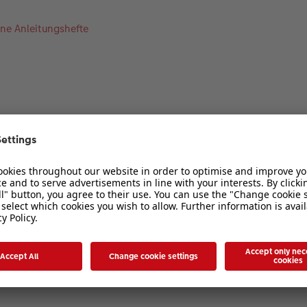
ine Anleitungshefte
1
2
 ich wo? Was ist NEU?
nische Reise