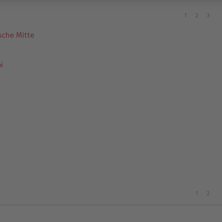
1
2
3
ische Mitte
i
1
2