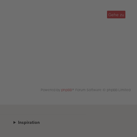
g
B
ei
tr
Gehe zu
a
g
Powered by
phpBB
® Forum Software © phpBB Limited
Inspiration