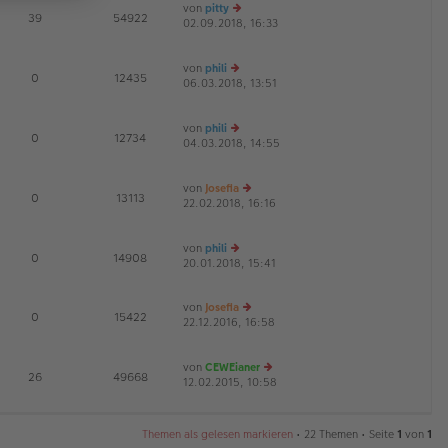
von
pitty
tr
te
E
39
54922
02.09.2018, 16:33
a
e
r
G
g
u
B
es
ei
von
phili
te
tr
E
0
12435
06.03.2018, 13:51
e
r
a
G
u
B
g
es
ei
von
phili
te
tr
E
0
12734
04.03.2018, 14:55
r
e
a
G
B
u
g
ei
es
von
Josefia
tr
te
E
0
13113
22.02.2018, 16:16
a
r
e
G
g
B
u
ei
es
von
phili
tr
te
E
0
14908
20.01.2018, 15:41
a
e
r
g
u
B
es
ei
von
Josefia
te
tr
E
0
15422
22.12.2016, 16:58
e
r
a
G
u
B
g
es
ei
von
CEWEianer
te
tr
E
26
49668
12.02.2015, 10:58
r
e
a
G
B
u
g
ei
es
tr
te
Themen als gelesen markieren
• 22 Themen • Seite
1
von
1
a
r