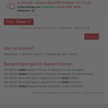
el
er
Glossar- unsere Begrifflichkeiten im Forum
u
es
B
rs
n
Letzter Beitrag von
CEWEianer
«
12.02.2015, 10:58
e
ei
te
g
Antworten:
26
n
tr
r
el
er
a
u
es
B
g
n
Neues
Thema
e
ei
g
n
tr
Themen als gelesen markieren
• 22 Themen • Seite
1
von
1
el
er
a
es
B
g
e
ei
Gehe zu
n
tr
er
a
B
Wer ist online?
g
ei
Mitglieder in diesem Forum: 0 Mitglieder und 1 Gast
tr
a
g
Berechtigungen in diesem Forum
Sie dürfen
keine
neuen Themen in diesem Forum erstellen.
Sie dürfen
keine
Antworten zu Themen in diesem Forum erstellen.
Sie dürfen Ihre Beiträge in diesem Forum
nicht
ändern.
Sie dürfen Ihre Beiträge in diesem Forum
nicht
löschen.
Sie dürfen
keine
Dateianhänge in diesem Forum erstellen.
Powered by
phpBB
® Forum Software © phpBB Limited