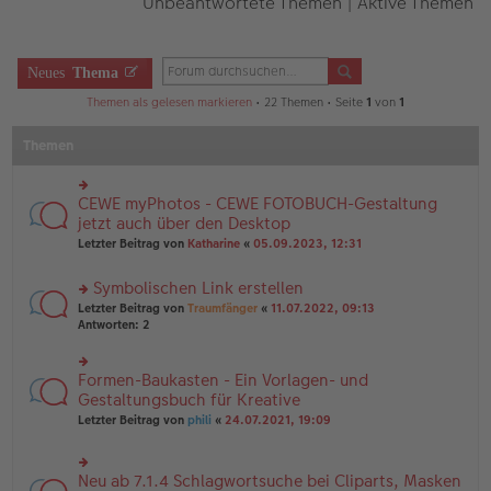
Unbeantwortete Themen
|
Aktive Themen
Neues
Thema
Themen als gelesen markieren
• 22 Themen • Seite
1
von
1
Themen
CEWE myPhotos - CEWE FOTOBUCH-Gestaltung
rs
te
jetzt auch über den Desktop
r
Letzter Beitrag von
Katharine
«
05.09.2023, 12:31
u
n
Symbolischen Link erstellen
g
el
rs
Letzter Beitrag von
Traumfänger
«
11.07.2022, 09:13
es
te
Antworten:
2
e
r
n
u
er
n
Formen-Baukasten - Ein Vorlagen- und
rs
B
g
te
Gestaltungsbuch für Kreative
ei
el
r
tr
Letzter Beitrag von
phili
«
24.07.2021, 19:09
es
u
a
e
n
g
n
g
er
Neu ab 7.1.4 Schlagwortsuche bei Cliparts, Masken
el
rs
B