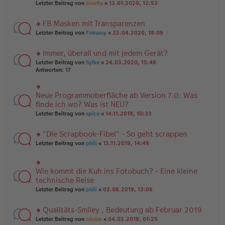
Letzter Beitrag von
Josefia
«
13.07.2020, 12:53
g
n
u
er
n
B
FB Masken mit Transparenzen
g
ei
el
rs
Letzter Beitrag von
Fokussy
«
22.04.2020, 18:09
tr
es
te
a
e
r
g
Immer, überall und mit jedem Gerät?
n
u
er
rs
n
Letzter Beitrag von
Sylke
«
24.03.2020, 15:48
B
te
g
Antworten:
17
ei
r
el
tr
u
es
a
n
e
Neue Programmoberfläche ab Version 7.0: Was
rs
g
g
n
te
finde ich wo? Was ist NEU?
el
er
r
Letzter Beitrag von
spica
«
14.11.2019, 10:33
es
B
u
e
ei
n
n
tr
"Die Scrapbook-Fibel" - So geht scrappen
g
er
a
el
rs
Letzter Beitrag von
phili
«
13.11.2019, 14:49
B
g
es
te
ei
e
r
tr
n
u
a
Wie kommt die Kuh ins Fotobuch? - Eine kleine
er
rs
n
g
B
te
technische Reise
g
ei
r
el
Letzter Beitrag von
phili
«
02.08.2019, 13:06
tr
u
es
a
n
e
g
Qualitäts-Smiley , Bedeutung ab Februar 2019
g
n
el
er
rs
Letzter Beitrag von
okular
«
04.02.2019, 01:25
es