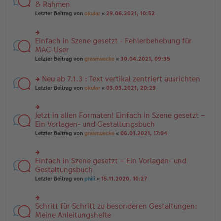
es
te
& Rahmen
ei
e
r
tr
Letzter Beitrag von
okular
«
29.06.2021, 10:52
n
u
a
er
n
g
B
g
ei
Einfach in Szene gesetzt - Fehlerbehebung für
el
rs
tr
es
te
MAC-User
a
e
r
Letzter Beitrag von
grasmuecke
«
30.04.2021, 09:35
g
n
u
er
n
B
Neu ab 7.1.3 : Text vertikal zentriert ausrichten
g
ei
el
rs
Letzter Beitrag von
okular
«
03.03.2021, 20:29
tr
es
te
a
e
r
g
n
u
Jetzt in allen Formaten! Einfach in Szene gesetzt –
er
rs
n
B
te
Ein Vorlagen- und Gestaltungsbuch
g
ei
r
el
Letzter Beitrag von
grasmuecke
«
06.01.2021, 17:04
tr
u
es
a
n
e
g
g
n
Einfach in Szene gesetzt – Ein Vorlagen- und
el
rs
er
es
te
Gestaltungsbuch
B
e
r
ei
Letzter Beitrag von
phili
«
15.11.2020, 10:27
n
u
tr
er
n
a
B
g
g
ei
Schritt für Schritt zu besonderen Gestaltungen:
el
rs
tr
es
te
Meine Anleitungshefte
a
e
r