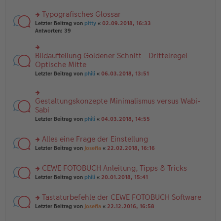
B
te
e
ei
r
Typografisches Glossar
n
tr
u
er
a
rs
n
Letzter Beitrag von
pitty
«
02.09.2018, 16:33
B
g
te
g
Antworten:
39
ei
r
el
tr
u
es
a
n
e
Bildaufteilung Goldener Schnitt - Drittelregel -
rs
g
g
n
te
Optische Mitte
el
er
r
Letzter Beitrag von
phili
«
06.03.2018, 13:51
es
B
u
e
ei
n
n
tr
g
er
a
Gestaltungskonzepte Minimalismus versus Wabi-
el
rs
B
g
es
te
Sabi
ei
e
r
tr
Letzter Beitrag von
phili
«
04.03.2018, 14:55
n
u
a
er
n
g
B
Alles eine Frage der Einstellung
g
ei
el
rs
Letzter Beitrag von
Josefia
«
22.02.2018, 16:16
tr
es
te
a
e
r
g
CEWE FOTOBUCH Anleitung, Tipps & Tricks
n
u
er
rs
n
Letzter Beitrag von
phili
«
20.01.2018, 15:41
B
te
g
ei
r
el
Tastaturbefehle der CEWE FOTOBUCH Software
tr
u
es
a
rs
n
Letzter Beitrag von
Josefia
«
22.12.2016, 16:58
e
g
te
g
n
r