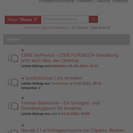
Unbeantwortete Themen
|
Aktive Themen
Neues
Thema
Themen als gelesen markieren
• 22 Themen • Seite
1
von
1
Themen
CEWE myPhotos - CEWE FOTOBUCH-Gestaltung
rs
te
jetzt auch über den Desktop
r
Letzter Beitrag von
Katharine
«
05.09.2023, 12:31
u
n
Symbolischen Link erstellen
g
el
rs
Letzter Beitrag von
Traumfänger
«
11.07.2022, 09:13
es
te
Antworten:
2
e
r
n
u
er
n
Formen-Baukasten - Ein Vorlagen- und
rs
B
g
te
Gestaltungsbuch für Kreative
ei
el
r
tr
Letzter Beitrag von
phili
«
24.07.2021, 19:09
es
u
a
e
n
g
n
g
er
Neu ab 7.1.4 Schlagwortsuche bei Cliparts, Masken
el
rs
B