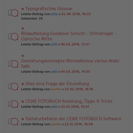
B
te
e
ei
r
Typografisches Glossar
n
tr
u
er
a
rs
n
Letzter Beitrag von
pitty
«
02.09.2018, 16:33
B
g
te
g
Antworten:
39
ei
r
el
tr
u
es
a
n
e
Bildaufteilung Goldener Schnitt - Drittelregel -
rs
g
g
n
te
Optische Mitte
el
er
r
Letzter Beitrag von
phili
«
06.03.2018, 13:51
es
B
u
e
ei
n
n
tr
g
er
a
Gestaltungskonzepte Minimalismus versus Wabi-
el
rs
B
g
es
te
Sabi
ei
e
r
tr
Letzter Beitrag von
phili
«
04.03.2018, 14:55
n
u
a
er
n
g
B
Alles eine Frage der Einstellung
g
ei
el
rs
Letzter Beitrag von
Josefia
«
22.02.2018, 16:16
tr
es
te
a
e
r
g
CEWE FOTOBUCH Anleitung, Tipps & Tricks
n
u
er
rs
n
Letzter Beitrag von
phili
«
20.01.2018, 15:41
B
te
g
ei
r
el
Tastaturbefehle der CEWE FOTOBUCH Software
tr
u
es
a
rs
n
Letzter Beitrag von
Josefia
«
22.12.2016, 16:58
e
g
te
g
n
r