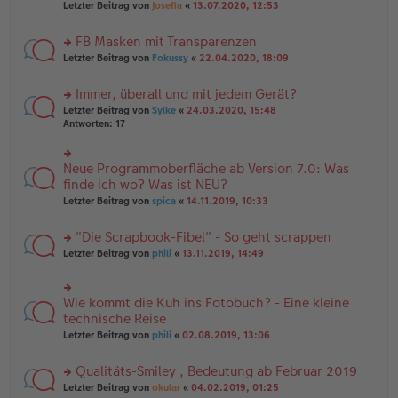
Letzter Beitrag von
Josefia
«
13.07.2020, 12:53
g
n
u
er
n
B
FB Masken mit Transparenzen
g
ei
el
rs
Letzter Beitrag von
Fokussy
«
22.04.2020, 18:09
tr
es
te
a
e
r
g
Immer, überall und mit jedem Gerät?
n
u
er
rs
n
Letzter Beitrag von
Sylke
«
24.03.2020, 15:48
B
te
g
Antworten:
17
ei
r
el
tr
u
es
a
n
e
Neue Programmoberfläche ab Version 7.0: Was
rs
g
g
n
te
finde ich wo? Was ist NEU?
el
er
r
Letzter Beitrag von
spica
«
14.11.2019, 10:33
es
B
u
e
ei
n
n
tr
"Die Scrapbook-Fibel" - So geht scrappen
g
er
a
el
rs
Letzter Beitrag von
phili
«
13.11.2019, 14:49
B
g
es
te
ei
e
r
tr
n
u
a
Wie kommt die Kuh ins Fotobuch? - Eine kleine
er
rs
n
g
B
te
technische Reise
g
ei
r
el
Letzter Beitrag von
phili
«
02.08.2019, 13:06
tr
u
es
a
n
e
g
Qualitäts-Smiley , Bedeutung ab Februar 2019
g
n
el
er
rs
Letzter Beitrag von
okular
«
04.02.2019, 01:25
es