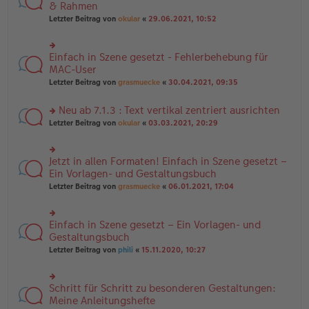
es
te
& Rahmen
ei
e
r
tr
Letzter Beitrag von
okular
«
29.06.2021, 10:52
n
u
a
er
n
g
B
g
ei
Einfach in Szene gesetzt - Fehlerbehebung für
el
rs
tr
es
te
MAC-User
a
e
r
Letzter Beitrag von
grasmuecke
«
30.04.2021, 09:35
g
n
u
er
n
B
Neu ab 7.1.3 : Text vertikal zentriert ausrichten
g
ei
el
rs
Letzter Beitrag von
okular
«
03.03.2021, 20:29
tr
es
te
a
e
r
g
n
u
Jetzt in allen Formaten! Einfach in Szene gesetzt –
er
rs
n
B
te
Ein Vorlagen- und Gestaltungsbuch
g
ei
r
el
Letzter Beitrag von
grasmuecke
«
06.01.2021, 17:04
tr
u
es
a
n
e
g
g
n
Einfach in Szene gesetzt – Ein Vorlagen- und
el
rs
er
es
te
Gestaltungsbuch
B
e
r
ei
Letzter Beitrag von
phili
«
15.11.2020, 10:27
n
u
tr
er
n
a
B
g
g
ei
Schritt für Schritt zu besonderen Gestaltungen:
el
rs
tr
es
te
Meine Anleitungshefte
a
e
r