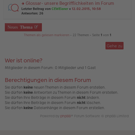
el
er
Glossar- unsere Begrifflichkeiten im Forum
u
es
B
rs
n
Letzter Beitrag von
CEWEianer
«
12.02.2015, 10:58
e
ei
te
g
Antworten:
26
n
tr
r
el
er
a
u
es
B
g
n
Neues
Thema
e
ei
g
n
tr
Themen als gelesen markieren
• 22 Themen • Seite
1
von
1
el
er
a
es
B
g
e
ei
Gehe zu
n
tr
er
a
B
Wer ist online?
g
ei
Mitglieder in diesem Forum: 0 Mitglieder und 1 Gast
tr
a
g
Berechtigungen in diesem Forum
Sie dürfen
keine
neuen Themen in diesem Forum erstellen.
Sie dürfen
keine
Antworten zu Themen in diesem Forum erstellen.
Sie dürfen Ihre Beiträge in diesem Forum
nicht
ändern.
Sie dürfen Ihre Beiträge in diesem Forum
nicht
löschen.
Sie dürfen
keine
Dateianhänge in diesem Forum erstellen.
Powered by
phpBB
® Forum Software © phpBB Limited