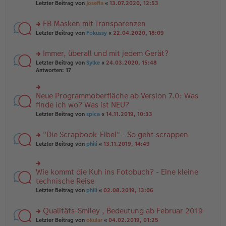
Letzter Beitrag von
Josefia
«
13.07.2020, 12:53
g
n
u
er
n
B
FB Masken mit Transparenzen
g
ei
el
rs
Letzter Beitrag von
Fokussy
«
22.04.2020, 18:09
tr
es
te
a
e
r
g
Immer, überall und mit jedem Gerät?
n
u
er
rs
n
Letzter Beitrag von
Sylke
«
24.03.2020, 15:48
B
te
g
Antworten:
17
ei
r
el
tr
u
es
a
n
e
Neue Programmoberfläche ab Version 7.0: Was
rs
g
g
n
te
finde ich wo? Was ist NEU?
el
er
r
Letzter Beitrag von
spica
«
14.11.2019, 10:33
es
B
u
e
ei
n
n
tr
"Die Scrapbook-Fibel" - So geht scrappen
g
er
a
el
rs
Letzter Beitrag von
phili
«
13.11.2019, 14:49
B
g
es
te
ei
e
r
tr
n
u
a
Wie kommt die Kuh ins Fotobuch? - Eine kleine
er
rs
n
g
B
te
technische Reise
g
ei
r
el
Letzter Beitrag von
phili
«
02.08.2019, 13:06
tr
u
es
a
n
e
g
Qualitäts-Smiley , Bedeutung ab Februar 2019
g
n
el
er
rs
Letzter Beitrag von
okular
«
04.02.2019, 01:25
es