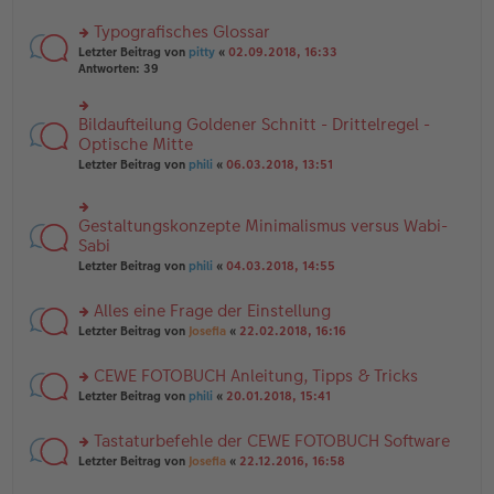
B
te
e
ei
r
Typografisches Glossar
n
tr
u
er
a
rs
n
Letzter Beitrag von
pitty
«
02.09.2018, 16:33
B
g
te
g
Antworten:
39
ei
r
el
tr
u
es
a
n
e
Bildaufteilung Goldener Schnitt - Drittelregel -
rs
g
g
n
te
Optische Mitte
el
er
r
Letzter Beitrag von
phili
«
06.03.2018, 13:51
es
B
u
e
ei
n
n
tr
g
er
a
Gestaltungskonzepte Minimalismus versus Wabi-
el
rs
B
g
es
te
Sabi
ei
e
r
tr
Letzter Beitrag von
phili
«
04.03.2018, 14:55
n
u
a
er
n
g
B
Alles eine Frage der Einstellung
g
ei
el
rs
Letzter Beitrag von
Josefia
«
22.02.2018, 16:16
tr
es
te
a
e
r
g
CEWE FOTOBUCH Anleitung, Tipps & Tricks
n
u
er
rs
n
Letzter Beitrag von
phili
«
20.01.2018, 15:41
B
te
g
ei
r
el
Tastaturbefehle der CEWE FOTOBUCH Software
tr
u
es
a
rs
n
Letzter Beitrag von
Josefia
«
22.12.2016, 16:58
e
g
te
g
n
r