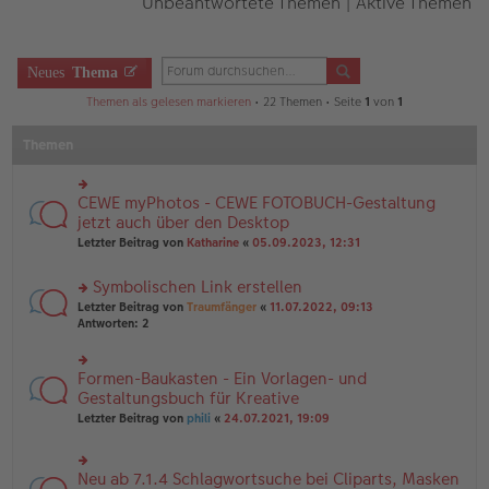
Unbeantwortete Themen
|
Aktive Themen
Neues
Thema
Themen als gelesen markieren
• 22 Themen • Seite
1
von
1
Themen
CEWE myPhotos - CEWE FOTOBUCH-Gestaltung
rs
te
jetzt auch über den Desktop
r
Letzter Beitrag von
Katharine
«
05.09.2023, 12:31
u
n
Symbolischen Link erstellen
g
el
rs
Letzter Beitrag von
Traumfänger
«
11.07.2022, 09:13
es
te
Antworten:
2
e
r
n
u
er
n
Formen-Baukasten - Ein Vorlagen- und
rs
B
g
te
Gestaltungsbuch für Kreative
ei
el
r
tr
Letzter Beitrag von
phili
«
24.07.2021, 19:09
es
u
a
e
n
g
n
g
er
Neu ab 7.1.4 Schlagwortsuche bei Cliparts, Masken
el
rs
B