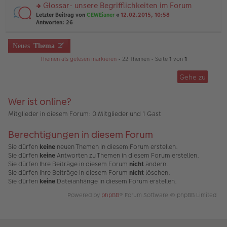
el
er
Glossar- unsere Begrifflichkeiten im Forum
u
es
B
rs
n
Letzter Beitrag von
CEWEianer
«
12.02.2015, 10:58
e
ei
te
g
Antworten:
26
n
tr
r
el
er
a
u
es
B
g
n
Neues
Thema
e
ei
g
n
tr
Themen als gelesen markieren
• 22 Themen • Seite
1
von
1
el
er
a
es
B
g
e
ei
Gehe zu
n
tr
er
a
B
Wer ist online?
g
ei
Mitglieder in diesem Forum: 0 Mitglieder und 1 Gast
tr
a
g
Berechtigungen in diesem Forum
Sie dürfen
keine
neuen Themen in diesem Forum erstellen.
Sie dürfen
keine
Antworten zu Themen in diesem Forum erstellen.
Sie dürfen Ihre Beiträge in diesem Forum
nicht
ändern.
Sie dürfen Ihre Beiträge in diesem Forum
nicht
löschen.
Sie dürfen
keine
Dateianhänge in diesem Forum erstellen.
Powered by
phpBB
® Forum Software © phpBB Limited