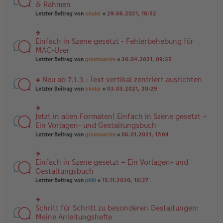
es
te
& Rahmen
ei
e
r
tr
Letzter Beitrag von
okular
«
29.06.2021, 10:52
n
u
a
er
n
g
B
g
ei
Einfach in Szene gesetzt - Fehlerbehebung für
el
rs
tr
es
te
MAC-User
a
e
r
Letzter Beitrag von
grasmuecke
«
30.04.2021, 09:35
g
n
u
er
n
B
Neu ab 7.1.3 : Text vertikal zentriert ausrichten
g
ei
el
rs
Letzter Beitrag von
okular
«
03.03.2021, 20:29
tr
es
te
a
e
r
g
n
u
Jetzt in allen Formaten! Einfach in Szene gesetzt –
er
rs
n
B
te
Ein Vorlagen- und Gestaltungsbuch
g
ei
r
el
Letzter Beitrag von
grasmuecke
«
06.01.2021, 17:04
tr
u
es
a
n
e
g
g
n
Einfach in Szene gesetzt – Ein Vorlagen- und
el
rs
er
es
te
Gestaltungsbuch
B
e
r
ei
Letzter Beitrag von
phili
«
15.11.2020, 10:27
n
u
tr
er
n
a
B
g
g
ei
Schritt für Schritt zu besonderen Gestaltungen:
el
rs
tr
es
te
Meine Anleitungshefte
a
e
r