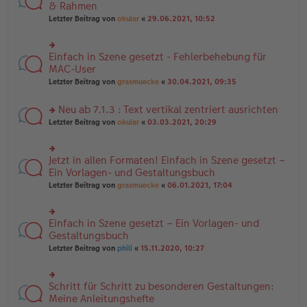
es
te
& Rahmen
ei
e
r
tr
Letzter Beitrag von
okular
«
29.06.2021, 10:52
n
u
a
er
n
g
B
g
ei
Einfach in Szene gesetzt - Fehlerbehebung für
el
rs
tr
es
te
MAC-User
a
e
r
Letzter Beitrag von
grasmuecke
«
30.04.2021, 09:35
g
n
u
er
n
B
Neu ab 7.1.3 : Text vertikal zentriert ausrichten
g
ei
el
rs
Letzter Beitrag von
okular
«
03.03.2021, 20:29
tr
es
te
a
e
r
g
n
u
Jetzt in allen Formaten! Einfach in Szene gesetzt –
er
rs
n
B
te
Ein Vorlagen- und Gestaltungsbuch
g
ei
r
el
Letzter Beitrag von
grasmuecke
«
06.01.2021, 17:04
tr
u
es
a
n
e
g
g
n
Einfach in Szene gesetzt – Ein Vorlagen- und
el
rs
er
es
te
Gestaltungsbuch
B
e
r
ei
Letzter Beitrag von
phili
«
15.11.2020, 10:27
n
u
tr
er
n
a
B
g
g
ei
Schritt für Schritt zu besonderen Gestaltungen:
el
rs
tr
es
te
Meine Anleitungshefte
a
e
r