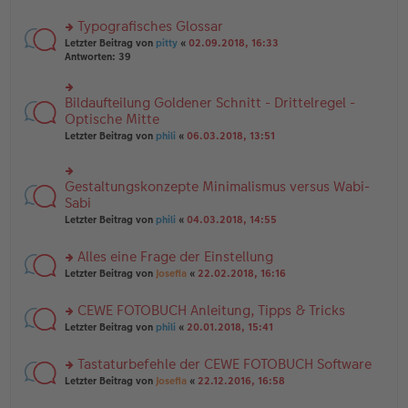
B
te
e
ei
r
Typografisches Glossar
n
tr
u
er
a
rs
n
Letzter Beitrag von
pitty
«
02.09.2018, 16:33
B
g
te
g
Antworten:
39
ei
r
el
tr
u
es
a
n
e
Bildaufteilung Goldener Schnitt - Drittelregel -
rs
g
g
n
te
Optische Mitte
el
er
r
Letzter Beitrag von
phili
«
06.03.2018, 13:51
es
B
u
e
ei
n
n
tr
g
er
a
Gestaltungskonzepte Minimalismus versus Wabi-
el
rs
B
g
es
te
Sabi
ei
e
r
tr
Letzter Beitrag von
phili
«
04.03.2018, 14:55
n
u
a
er
n
g
B
Alles eine Frage der Einstellung
g
ei
el
rs
Letzter Beitrag von
Josefia
«
22.02.2018, 16:16
tr
es
te
a
e
r
g
CEWE FOTOBUCH Anleitung, Tipps & Tricks
n
u
er
rs
n
Letzter Beitrag von
phili
«
20.01.2018, 15:41
B
te
g
ei
r
el
Tastaturbefehle der CEWE FOTOBUCH Software
tr
u
es
a
rs
n
Letzter Beitrag von
Josefia
«
22.12.2016, 16:58
e
g
te
g
n
r