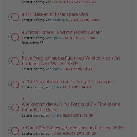
Letzter Beitrag von
Josefia
«
13.07.2020, 12:53
g
n
u
er
n
B
FB Masken mit Transparenzen
g
ei
el
rs
Letzter Beitrag von
Fokussy
«
22.04.2020, 18:09
tr
es
te
a
e
r
g
Immer, überall und mit jedem Gerät?
n
u
er
rs
n
Letzter Beitrag von
Sylke
«
24.03.2020, 15:48
B
te
g
Antworten:
17
ei
r
el
tr
u
es
a
n
e
Neue Programmoberfläche ab Version 7.0: Was
rs
g
g
n
te
finde ich wo? Was ist NEU?
el
er
r
Letzter Beitrag von
spica
«
14.11.2019, 10:33
es
B
u
e
ei
n
n
tr
"Die Scrapbook-Fibel" - So geht scrappen
g
er
a
el
rs
Letzter Beitrag von
phili
«
13.11.2019, 14:49
B
g
es
te
ei
e
r
tr
n
u
a
Wie kommt die Kuh ins Fotobuch? - Eine kleine
er
rs
n
g
B
te
technische Reise
g
ei
r
el
Letzter Beitrag von
phili
«
02.08.2019, 13:06
tr
u
es
a
n
e
g
Qualitäts-Smiley , Bedeutung ab Februar 2019
g
n
el
er
rs
Letzter Beitrag von
okular
«
04.02.2019, 01:25
es