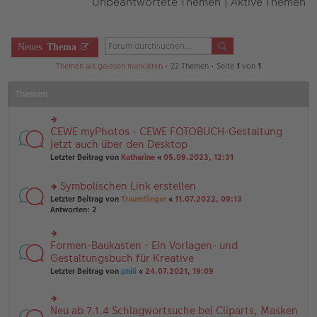
Unbeantwortete Themen
|
Aktive Themen
Neues
Thema
Themen als gelesen markieren
• 22 Themen • Seite
1
von
1
Themen
CEWE myPhotos - CEWE FOTOBUCH-Gestaltung
rs
te
jetzt auch über den Desktop
r
Letzter Beitrag von
Katharine
«
05.09.2023, 12:31
u
n
Symbolischen Link erstellen
g
el
rs
Letzter Beitrag von
Traumfänger
«
11.07.2022, 09:13
es
te
Antworten:
2
e
r
n
u
er
n
Formen-Baukasten - Ein Vorlagen- und
rs
B
g
te
Gestaltungsbuch für Kreative
ei
el
r
tr
Letzter Beitrag von
phili
«
24.07.2021, 19:09
es
u
a
e
n
g
n
g
er
Neu ab 7.1.4 Schlagwortsuche bei Cliparts, Masken
el
rs
B