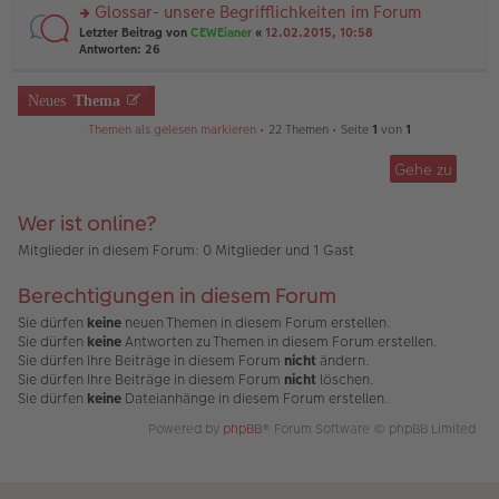
el
er
Glossar- unsere Begrifflichkeiten im Forum
u
es
B
rs
n
Letzter Beitrag von
CEWEianer
«
12.02.2015, 10:58
e
ei
te
g
Antworten:
26
n
tr
r
el
er
a
u
es
B
g
n
Neues
Thema
e
ei
g
n
tr
Themen als gelesen markieren
• 22 Themen • Seite
1
von
1
el
er
a
es
B
g
e
ei
Gehe zu
n
tr
er
a
B
Wer ist online?
g
ei
Mitglieder in diesem Forum: 0 Mitglieder und 1 Gast
tr
a
g
Berechtigungen in diesem Forum
Sie dürfen
keine
neuen Themen in diesem Forum erstellen.
Sie dürfen
keine
Antworten zu Themen in diesem Forum erstellen.
Sie dürfen Ihre Beiträge in diesem Forum
nicht
ändern.
Sie dürfen Ihre Beiträge in diesem Forum
nicht
löschen.
Sie dürfen
keine
Dateianhänge in diesem Forum erstellen.
Powered by
phpBB
® Forum Software © phpBB Limited