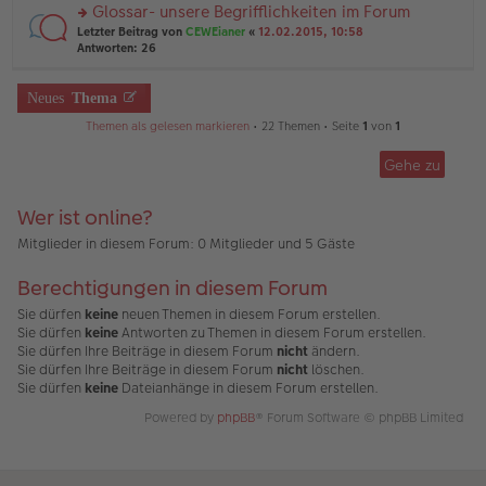
el
er
Glossar- unsere Begrifflichkeiten im Forum
u
es
B
rs
n
Letzter Beitrag von
CEWEianer
«
12.02.2015, 10:58
e
ei
te
g
Antworten:
26
n
tr
r
el
er
a
u
es
B
g
n
Neues
Thema
e
ei
g
n
tr
Themen als gelesen markieren
• 22 Themen • Seite
1
von
1
el
er
a
es
B
g
e
ei
Gehe zu
n
tr
er
a
B
Wer ist online?
g
ei
Mitglieder in diesem Forum: 0 Mitglieder und 5 Gäste
tr
a
g
Berechtigungen in diesem Forum
Sie dürfen
keine
neuen Themen in diesem Forum erstellen.
Sie dürfen
keine
Antworten zu Themen in diesem Forum erstellen.
Sie dürfen Ihre Beiträge in diesem Forum
nicht
ändern.
Sie dürfen Ihre Beiträge in diesem Forum
nicht
löschen.
Sie dürfen
keine
Dateianhänge in diesem Forum erstellen.
Powered by
phpBB
® Forum Software © phpBB Limited