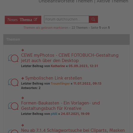
Unbeantwortete Themen
|
Aktive Themen
Neues
Thema
Themen als gelesen markieren
• 22 Themen • Seite
1
von
1
Themen
CEWE myPhotos - CEWE FOTOBUCH-Gestaltung
rs
te
jetzt auch über den Desktop
r
Letzter Beitrag von
Katharine
«
05.09.2023, 12:31
u
n
Symbolischen Link erstellen
g
el
rs
Letzter Beitrag von
Traumfänger
«
11.07.2022, 09:13
es
te
Antworten:
2
e
r
n
u
er
n
Formen-Baukasten - Ein Vorlagen- und
rs
B
g
te
Gestaltungsbuch für Kreative
ei
el
r
tr
Letzter Beitrag von
phili
«
24.07.2021, 19:09
es
u
a
e
n
g
n
g
er
Neu ab 7.1.4 Schlagwortsuche bei Cliparts, Masken
el
rs
B