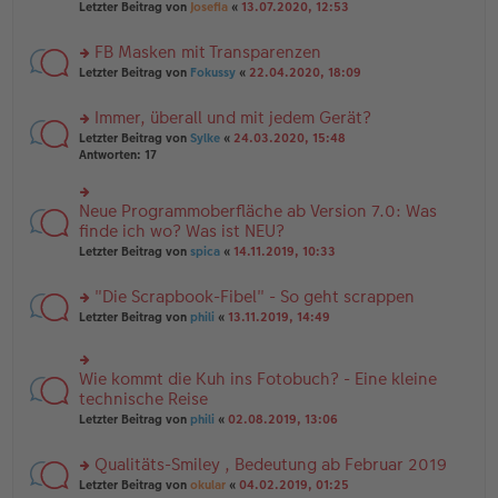
Letzter Beitrag von
Josefia
«
13.07.2020, 12:53
g
n
u
er
n
B
FB Masken mit Transparenzen
g
ei
el
rs
Letzter Beitrag von
Fokussy
«
22.04.2020, 18:09
tr
es
te
a
e
r
g
Immer, überall und mit jedem Gerät?
n
u
er
rs
n
Letzter Beitrag von
Sylke
«
24.03.2020, 15:48
B
te
g
Antworten:
17
ei
r
el
tr
u
es
a
n
e
Neue Programmoberfläche ab Version 7.0: Was
rs
g
g
n
te
finde ich wo? Was ist NEU?
el
er
r
Letzter Beitrag von
spica
«
14.11.2019, 10:33
es
B
u
e
ei
n
n
tr
"Die Scrapbook-Fibel" - So geht scrappen
g
er
a
el
rs
Letzter Beitrag von
phili
«
13.11.2019, 14:49
B
g
es
te
ei
e
r
tr
n
u
a
Wie kommt die Kuh ins Fotobuch? - Eine kleine
er
rs
n
g
B
te
technische Reise
g
ei
r
el
Letzter Beitrag von
phili
«
02.08.2019, 13:06
tr
u
es
a
n
e
g
Qualitäts-Smiley , Bedeutung ab Februar 2019
g
n
el
er
rs
Letzter Beitrag von
okular
«
04.02.2019, 01:25
es