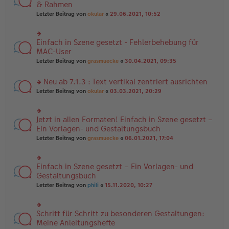
es
te
& Rahmen
ei
e
r
tr
Letzter Beitrag von
okular
«
29.06.2021, 10:52
n
u
a
er
n
g
B
g
ei
Einfach in Szene gesetzt - Fehlerbehebung für
el
rs
tr
es
te
MAC-User
a
e
r
Letzter Beitrag von
grasmuecke
«
30.04.2021, 09:35
g
n
u
er
n
B
Neu ab 7.1.3 : Text vertikal zentriert ausrichten
g
ei
el
rs
Letzter Beitrag von
okular
«
03.03.2021, 20:29
tr
es
te
a
e
r
g
n
u
Jetzt in allen Formaten! Einfach in Szene gesetzt –
er
rs
n
B
te
Ein Vorlagen- und Gestaltungsbuch
g
ei
r
el
Letzter Beitrag von
grasmuecke
«
06.01.2021, 17:04
tr
u
es
a
n
e
g
g
n
Einfach in Szene gesetzt – Ein Vorlagen- und
el
rs
er
es
te
Gestaltungsbuch
B
e
r
ei
Letzter Beitrag von
phili
«
15.11.2020, 10:27
n
u
tr
er
n
a
B
g
g
ei
Schritt für Schritt zu besonderen Gestaltungen:
el
rs
tr
es
te
Meine Anleitungshefte
a
e
r