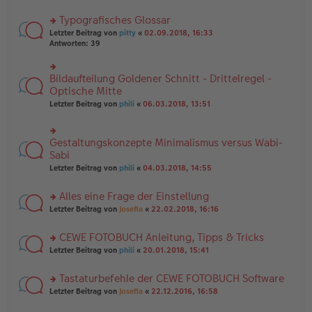
B
te
e
ei
r
Typografisches Glossar
n
tr
u
er
a
rs
n
Letzter Beitrag von
pitty
«
02.09.2018, 16:33
B
g
te
g
Antworten:
39
ei
r
el
tr
u
es
a
n
e
Bildaufteilung Goldener Schnitt - Drittelregel -
rs
g
g
n
te
Optische Mitte
el
er
r
Letzter Beitrag von
phili
«
06.03.2018, 13:51
es
B
u
e
ei
n
n
tr
g
er
a
Gestaltungskonzepte Minimalismus versus Wabi-
el
rs
B
g
es
te
Sabi
ei
e
r
tr
Letzter Beitrag von
phili
«
04.03.2018, 14:55
n
u
a
er
n
g
B
Alles eine Frage der Einstellung
g
ei
el
rs
Letzter Beitrag von
Josefia
«
22.02.2018, 16:16
tr
es
te
a
e
r
g
CEWE FOTOBUCH Anleitung, Tipps & Tricks
n
u
er
rs
n
Letzter Beitrag von
phili
«
20.01.2018, 15:41
B
te
g
ei
r
el
Tastaturbefehle der CEWE FOTOBUCH Software
tr
u
es
a
rs
n
Letzter Beitrag von
Josefia
«
22.12.2016, 16:58
e
g
te
g
n
r