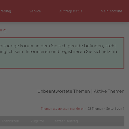
eratung
Service
Auftragsstatus
Mein Account
ung
bisherige Forum, in dem Sie sich gerade befinden, steht
ch sein. Informieren und registrieren Sie sich jetzt in
Unbeantwortete Themen
|
Aktive Themen
Themen als gelesen markieren
• 22 Themen • Seite
1
von
1
Antworten
Zugriffe
Letzter Beitrag