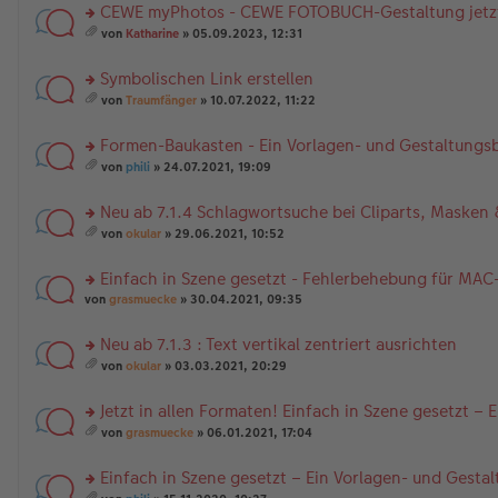
CEWE myPhotos - CEWE FOTOBUCH-Gestaltung jetzt
rs
von
Katharine
» 05.09.2023, 12:31
te
es
r
a
Symbolischen Link erstellen
u
m
n
rs
t
von
Traumfänger
» 10.07.2022, 11:22
g
te
A
es
el
r
nh
a
Formen-Baukasten - Ein Vorlagen- und Gestaltungsb
es
u
än
m
e
n
rs
g
t
von
phili
» 24.07.2021, 19:09
n
g
te
e
A
es
er
el
r
nh
a
Neu ab 7.1.4 Schlagwortsuche bei Cliparts, Maske
B
es
u
än
m
ei
e
n
rs
g
t
von
okular
» 29.06.2021, 10:52
tr
n
g
te
e
A
es
a
er
el
r
nh
a
Einfach in Szene gesetzt - Fehlerbehebung für MAC
g
B
es
u
än
m
ei
e
n
rs
g
t
von
grasmuecke
» 30.04.2021, 09:35
tr
n
g
te
e
A
a
er
el
r
nh
Neu ab 7.1.3 : Text vertikal zentriert ausrichten
g
B
es
u
än
rs
ei
e
n
g
von
okular
» 03.03.2021, 20:29
te
tr
n
g
es
e
r
a
er
el
a
Jetzt in allen Formaten! Einfach in Szene gesetzt –
u
g
B
es
m
n
rs
ei
e
t
von
grasmuecke
» 06.01.2021, 17:04
g
te
tr
n
A
es
el
r
a
er
nh
a
Einfach in Szene gesetzt – Ein Vorlagen- und Gesta
es
u
g
B
än
m
e
n
rs