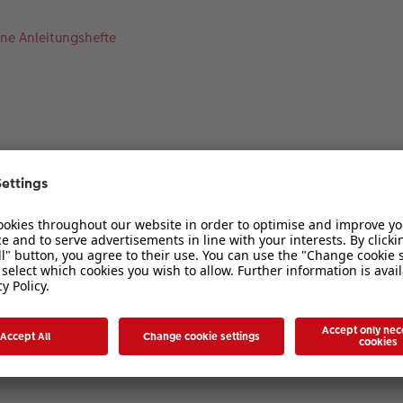
ine Anleitungshefte
1
2
 ich wo? Was ist NEU?
nische Reise