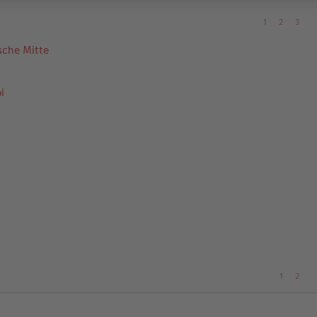
1
2
3
ische Mitte
i
1
2