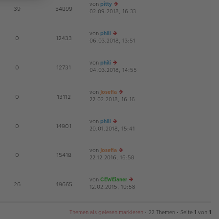
von
pitty
tr
te
E
39
54899
02.09.2018, 16:33
a
e
r
G
g
u
B
es
ei
von
phili
te
tr
E
0
12433
06.03.2018, 13:51
e
r
a
G
u
B
g
es
ei
von
phili
te
tr
E
0
12731
04.03.2018, 14:55
r
e
a
G
B
u
g
ei
es
von
Josefia
tr
te
E
0
13112
22.02.2018, 16:16
a
r
e
G
g
B
u
ei
es
von
phili
tr
te
E
0
14901
20.01.2018, 15:41
a
e
r
g
u
B
es
ei
von
Josefia
te
tr
E
0
15418
22.12.2016, 16:58
e
r
a
G
u
B
g
es
ei
von
CEWEianer
te
tr
E
26
49665
12.02.2015, 10:58
r
e
a
G
B
u
g
ei
es
tr
te
Themen als gelesen markieren
• 22 Themen • Seite
1
von
1
a
r