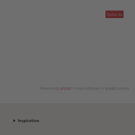
g
B
ei
tr
Gehe zu
a
g
Powered by
phpBB
® Forum Software © phpBB Limited
Inspiration