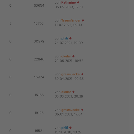
von
Katharine
E
0
63654
05.09.2023, 12:31
e
G
u
es
von
Traumfänger
te
E
2
13763
11.07.2022, 09:13
r
e
G
B
u
ei
es
von
phili
tr
te
E
0
30978
24.07.2021, 19:09
e
a
r
G
u
g
B
es
ei
von
okular
te
tr
E
0
22846
29.06.2021, 10:52
r
e
a
G
B
u
g
ei
es
von
grasmuecke
tr
te
E
0
16824
30.04.2021, 09:35
a
r
e
g
B
u
ei
es
von
okular
tr
te
E
0
15166
03.03.2021, 20:29
e
a
r
G
u
g
B
es
ei
von
grasmuecke
te
tr
E
0
18125
06.01.2021, 17:04
r
e
a
G
B
u
g
ei
es
von
phili
tr
te
E
0
16521
15.11.2020, 10:27
e
a
r