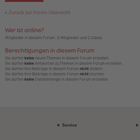
ei
g
t
n
g
tr
e
A
er
el
a
nh
Zurück zur Foren-Übersicht
B
es
g
än
ei
e
g
tr
n
e
a
er
Wer ist online?
g
B
Mitglieder in diesem Forum: 0 Mitglieder und 2 Gäste
ei
tr
a
Berechtigungen in diesem Forum
g
Sie dürfen
keine
neuen Themen in diesem Forum erstellen.
Sie dürfen
keine
Antworten zu Themen in diesem Forum erstellen.
Sie dürfen Ihre Beiträge in diesem Forum
nicht
ändern.
Sie dürfen Ihre Beiträge in diesem Forum
nicht
löschen.
Sie dürfen
keine
Dateianhänge in diesem Forum erstellen.
Service