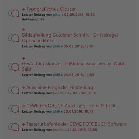
B
te
e
ei
r
Typografisches Glossar
n
tr
u
er
a
rs
n
Letzter Beitrag von
pitty
«
02.09.2018, 16:33
B
g
te
g
Antworten:
39
ei
r
el
tr
u
es
a
n
e
Bildaufteilung Goldener Schnitt - Drittelregel -
rs
g
g
n
te
Optische Mitte
el
er
r
Letzter Beitrag von
phili
«
06.03.2018, 13:51
es
B
u
e
ei
n
n
tr
g
er
a
Gestaltungskonzepte Minimalismus versus Wabi-
el
rs
B
g
es
te
Sabi
ei
e
r
tr
Letzter Beitrag von
phili
«
04.03.2018, 14:55
n
u
a
er
n
g
B
Alles eine Frage der Einstellung
g
ei
el
rs
Letzter Beitrag von
Josefia
«
22.02.2018, 16:16
tr
es
te
a
e
r
g
CEWE FOTOBUCH Anleitung, Tipps & Tricks
n
u
er
rs
n
Letzter Beitrag von
phili
«
20.01.2018, 15:41
B
te
g
ei
r
el
Tastaturbefehle der CEWE FOTOBUCH Software
tr
u
es
a
rs
n
Letzter Beitrag von
Josefia
«
22.12.2016, 16:58
e
g
te
g
n
r