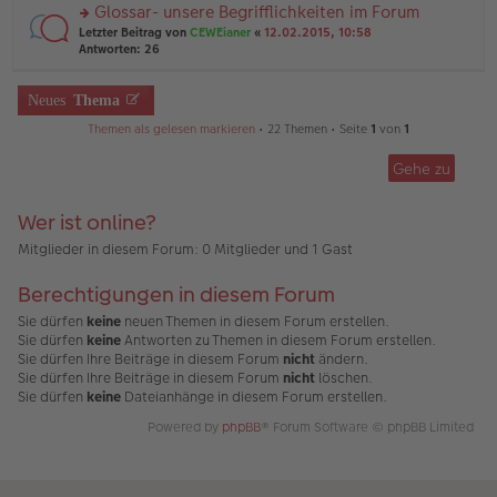
el
er
Glossar- unsere Begrifflichkeiten im Forum
u
es
B
rs
n
Letzter Beitrag von
CEWEianer
«
12.02.2015, 10:58
e
ei
te
g
Antworten:
26
n
tr
r
el
er
a
u
es
B
g
n
Neues
Thema
e
ei
g
n
tr
Themen als gelesen markieren
• 22 Themen • Seite
1
von
1
el
er
a
es
B
g
e
ei
Gehe zu
n
tr
er
a
B
Wer ist online?
g
ei
Mitglieder in diesem Forum: 0 Mitglieder und 1 Gast
tr
a
g
Berechtigungen in diesem Forum
Sie dürfen
keine
neuen Themen in diesem Forum erstellen.
Sie dürfen
keine
Antworten zu Themen in diesem Forum erstellen.
Sie dürfen Ihre Beiträge in diesem Forum
nicht
ändern.
Sie dürfen Ihre Beiträge in diesem Forum
nicht
löschen.
Sie dürfen
keine
Dateianhänge in diesem Forum erstellen.
Powered by
phpBB
® Forum Software © phpBB Limited