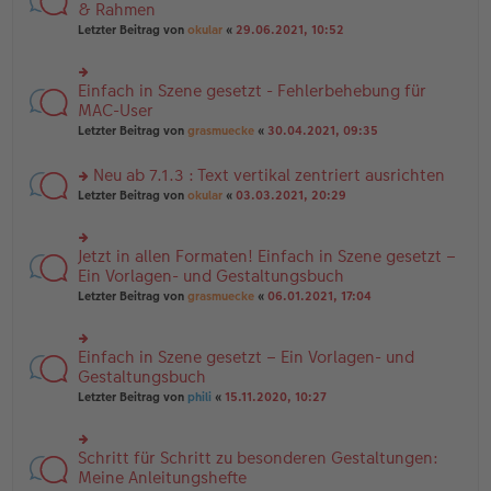
es
te
& Rahmen
ei
e
r
tr
Letzter Beitrag von
okular
«
29.06.2021, 10:52
n
u
a
er
n
g
B
g
ei
Einfach in Szene gesetzt - Fehlerbehebung für
el
rs
tr
es
te
MAC-User
a
e
r
Letzter Beitrag von
grasmuecke
«
30.04.2021, 09:35
g
n
u
er
n
B
Neu ab 7.1.3 : Text vertikal zentriert ausrichten
g
ei
el
rs
Letzter Beitrag von
okular
«
03.03.2021, 20:29
tr
es
te
a
e
r
g
n
u
Jetzt in allen Formaten! Einfach in Szene gesetzt –
er
rs
n
B
te
Ein Vorlagen- und Gestaltungsbuch
g
ei
r
el
Letzter Beitrag von
grasmuecke
«
06.01.2021, 17:04
tr
u
es
a
n
e
g
g
n
Einfach in Szene gesetzt – Ein Vorlagen- und
el
rs
er
es
te
Gestaltungsbuch
B
e
r
ei
Letzter Beitrag von
phili
«
15.11.2020, 10:27
n
u
tr
er
n
a
B
g
g
ei
Schritt für Schritt zu besonderen Gestaltungen:
el
rs
tr
es
te
Meine Anleitungshefte
a
e
r