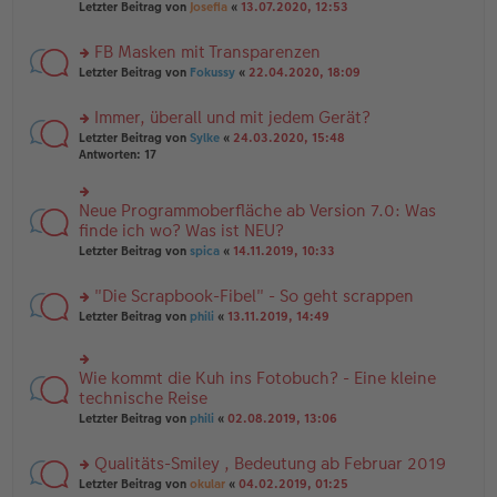
Letzter Beitrag von
Josefia
«
13.07.2020, 12:53
g
n
u
er
n
B
FB Masken mit Transparenzen
g
ei
el
rs
Letzter Beitrag von
Fokussy
«
22.04.2020, 18:09
tr
es
te
a
e
r
g
Immer, überall und mit jedem Gerät?
n
u
er
rs
n
Letzter Beitrag von
Sylke
«
24.03.2020, 15:48
B
te
g
Antworten:
17
ei
r
el
tr
u
es
a
n
e
Neue Programmoberfläche ab Version 7.0: Was
rs
g
g
n
te
finde ich wo? Was ist NEU?
el
er
r
Letzter Beitrag von
spica
«
14.11.2019, 10:33
es
B
u
e
ei
n
n
tr
"Die Scrapbook-Fibel" - So geht scrappen
g
er
a
el
rs
Letzter Beitrag von
phili
«
13.11.2019, 14:49
B
g
es
te
ei
e
r
tr
n
u
a
Wie kommt die Kuh ins Fotobuch? - Eine kleine
er
rs
n
g
B
te
technische Reise
g
ei
r
el
Letzter Beitrag von
phili
«
02.08.2019, 13:06
tr
u
es
a
n
e
g
Qualitäts-Smiley , Bedeutung ab Februar 2019
g
n
el
er
rs
Letzter Beitrag von
okular
«
04.02.2019, 01:25
es