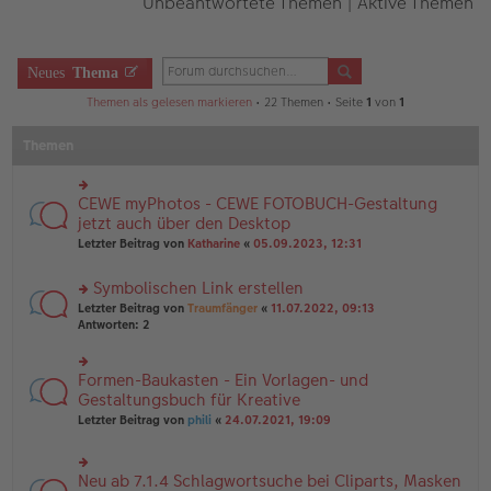
Unbeantwortete Themen
|
Aktive Themen
Neues
Thema
Themen als gelesen markieren
• 22 Themen • Seite
1
von
1
Themen
CEWE myPhotos - CEWE FOTOBUCH-Gestaltung
rs
te
jetzt auch über den Desktop
r
Letzter Beitrag von
Katharine
«
05.09.2023, 12:31
u
n
Symbolischen Link erstellen
g
el
rs
Letzter Beitrag von
Traumfänger
«
11.07.2022, 09:13
es
te
Antworten:
2
e
r
n
u
er
n
Formen-Baukasten - Ein Vorlagen- und
rs
B
g
te
Gestaltungsbuch für Kreative
ei
el
r
tr
Letzter Beitrag von
phili
«
24.07.2021, 19:09
es
u
a
e
n
g
n
g
er
Neu ab 7.1.4 Schlagwortsuche bei Cliparts, Masken
el
rs
B