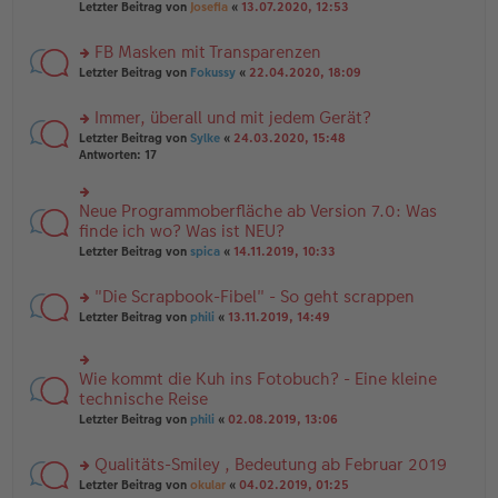
Letzter Beitrag von
Josefia
«
13.07.2020, 12:53
g
n
u
er
n
B
FB Masken mit Transparenzen
g
ei
el
rs
Letzter Beitrag von
Fokussy
«
22.04.2020, 18:09
tr
es
te
a
e
r
g
Immer, überall und mit jedem Gerät?
n
u
er
rs
n
Letzter Beitrag von
Sylke
«
24.03.2020, 15:48
B
te
g
Antworten:
17
ei
r
el
tr
u
es
a
n
e
Neue Programmoberfläche ab Version 7.0: Was
rs
g
g
n
te
finde ich wo? Was ist NEU?
el
er
r
Letzter Beitrag von
spica
«
14.11.2019, 10:33
es
B
u
e
ei
n
n
tr
"Die Scrapbook-Fibel" - So geht scrappen
g
er
a
el
rs
Letzter Beitrag von
phili
«
13.11.2019, 14:49
B
g
es
te
ei
e
r
tr
n
u
a
Wie kommt die Kuh ins Fotobuch? - Eine kleine
er
rs
n
g
B
te
technische Reise
g
ei
r
el
Letzter Beitrag von
phili
«
02.08.2019, 13:06
tr
u
es
a
n
e
g
Qualitäts-Smiley , Bedeutung ab Februar 2019
g
n
el
er
rs
Letzter Beitrag von
okular
«
04.02.2019, 01:25
es