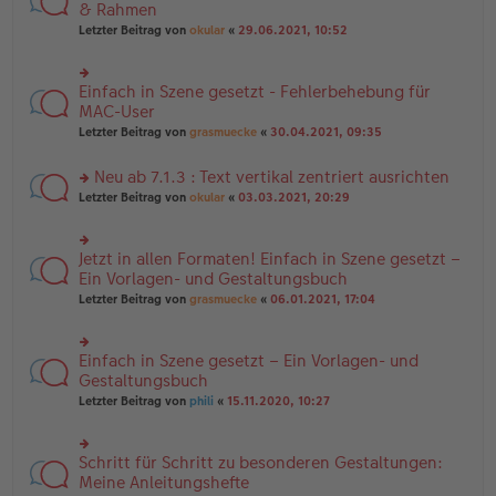
es
te
& Rahmen
ei
e
r
tr
Letzter Beitrag von
okular
«
29.06.2021, 10:52
n
u
a
er
n
g
B
g
ei
Einfach in Szene gesetzt - Fehlerbehebung für
el
rs
tr
es
te
MAC-User
a
e
r
Letzter Beitrag von
grasmuecke
«
30.04.2021, 09:35
g
n
u
er
n
B
Neu ab 7.1.3 : Text vertikal zentriert ausrichten
g
ei
el
rs
Letzter Beitrag von
okular
«
03.03.2021, 20:29
tr
es
te
a
e
r
g
n
u
Jetzt in allen Formaten! Einfach in Szene gesetzt –
er
rs
n
B
te
Ein Vorlagen- und Gestaltungsbuch
g
ei
r
el
Letzter Beitrag von
grasmuecke
«
06.01.2021, 17:04
tr
u
es
a
n
e
g
g
n
Einfach in Szene gesetzt – Ein Vorlagen- und
el
rs
er
es
te
Gestaltungsbuch
B
e
r
ei
Letzter Beitrag von
phili
«
15.11.2020, 10:27
n
u
tr
er
n
a
B
g
g
ei
Schritt für Schritt zu besonderen Gestaltungen:
el
rs
tr
es
te
Meine Anleitungshefte
a
e
r