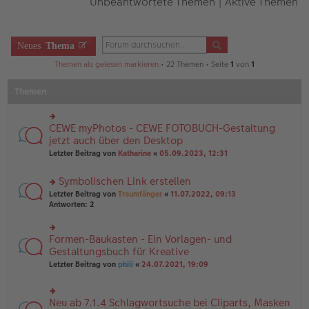
Unbeantwortete Themen
|
Aktive Themen
Neues
Thema
Themen als gelesen markieren
• 22 Themen • Seite
1
von
1
Themen
CEWE myPhotos - CEWE FOTOBUCH-Gestaltung
rs
te
jetzt auch über den Desktop
r
Letzter Beitrag von
Katharine
«
05.09.2023, 12:31
u
n
Symbolischen Link erstellen
g
el
rs
Letzter Beitrag von
Traumfänger
«
11.07.2022, 09:13
es
te
Antworten:
2
e
r
n
u
er
n
Formen-Baukasten - Ein Vorlagen- und
rs
B
g
te
Gestaltungsbuch für Kreative
ei
el
r
tr
Letzter Beitrag von
phili
«
24.07.2021, 19:09
es
u
a
e
n
g
n
g
er
Neu ab 7.1.4 Schlagwortsuche bei Cliparts, Masken
el
rs
B