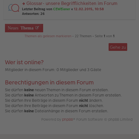
el
er
Glossar- unsere Begrifflichkeiten im Forum
u
es
B
rs
n
Letzter Beitrag von
CEWEianer
«
12.02.2015, 10:58
e
ei
te
g
Antworten:
26
n
tr
r
el
er
a
u
es
B
g
n
Neues
Thema
e
ei
g
n
tr
Themen als gelesen markieren
• 22 Themen • Seite
1
von
1
el
er
a
es
B
g
e
ei
Gehe zu
n
tr
er
a
B
Wer ist online?
g
ei
Mitglieder in diesem Forum: 0 Mitglieder und 3 Gäste
tr
a
g
Berechtigungen in diesem Forum
Sie dürfen
keine
neuen Themen in diesem Forum erstellen.
Sie dürfen
keine
Antworten zu Themen in diesem Forum erstellen.
Sie dürfen Ihre Beiträge in diesem Forum
nicht
ändern.
Sie dürfen Ihre Beiträge in diesem Forum
nicht
löschen.
Sie dürfen
keine
Dateianhänge in diesem Forum erstellen.
Powered by
phpBB
® Forum Software © phpBB Limited