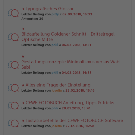
B
te
e
ei
r
Typografisches Glossar
n
tr
u
er
a
rs
n
Letzter Beitrag von
pitty
«
02.09.2018, 16:33
B
g
te
g
Antworten:
39
ei
r
el
tr
u
es
a
n
e
Bildaufteilung Goldener Schnitt - Drittelregel -
rs
g
g
n
te
Optische Mitte
el
er
r
Letzter Beitrag von
phili
«
06.03.2018, 13:51
es
B
u
e
ei
n
n
tr
g
er
a
Gestaltungskonzepte Minimalismus versus Wabi-
el
rs
B
g
es
te
Sabi
ei
e
r
tr
Letzter Beitrag von
phili
«
04.03.2018, 14:55
n
u
a
er
n
g
B
Alles eine Frage der Einstellung
g
ei
el
rs
Letzter Beitrag von
Josefia
«
22.02.2018, 16:16
tr
es
te
a
e
r
g
CEWE FOTOBUCH Anleitung, Tipps & Tricks
n
u
er
rs
n
Letzter Beitrag von
phili
«
20.01.2018, 15:41
B
te
g
ei
r
el
Tastaturbefehle der CEWE FOTOBUCH Software
tr
u
es
a
rs
n
Letzter Beitrag von
Josefia
«
22.12.2016, 16:58
e
g
te
g
n
r