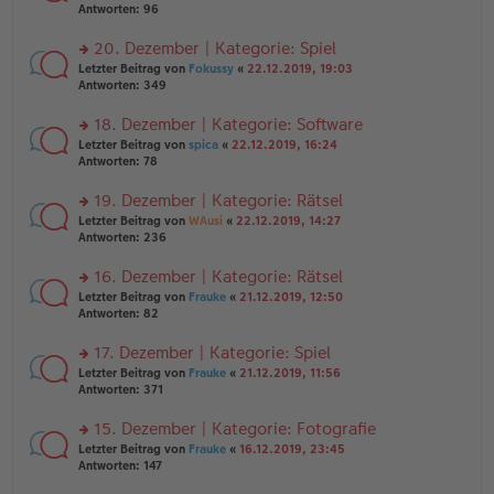
er
te
Antworten:
96
el
B
r
es
ei
u
20. Dezember | Kategorie: Spiel
e
tr
n
n
rs
Letzter Beitrag von
Fokussy
«
22.12.2019, 19:03
a
g
er
te
Antworten:
349
g
el
B
r
es
ei
u
18. Dezember | Kategorie: Software
e
tr
n
n
rs
Letzter Beitrag von
spica
«
22.12.2019, 16:24
a
g
er
te
Antworten:
78
g
el
B
r
es
ei
u
19. Dezember | Kategorie: Rätsel
e
tr
n
n
rs
Letzter Beitrag von
WAusi
«
22.12.2019, 14:27
a
g
er
te
Antworten:
236
g
el
B
r
es
ei
u
16. Dezember | Kategorie: Rätsel
e
tr
n
n
rs
Letzter Beitrag von
Frauke
«
21.12.2019, 12:50
a
g
er
te
Antworten:
82
g
el
B
r
es
ei
u
17. Dezember | Kategorie: Spiel
e
tr
n
n
rs
Letzter Beitrag von
Frauke
«
21.12.2019, 11:56
a
g
er
te
Antworten:
371
g
el
B
r
es
ei
u
15. Dezember | Kategorie: Fotografie
e
tr
n
n
rs
Letzter Beitrag von
Frauke
«
16.12.2019, 23:45
a
g
er
te
Antworten:
147
g
el
B
r
es