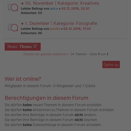
ei
u
30. November | Kategorie: Kreatives
e
tr
n
n
rs
Letzter Beitrag von
spica
«
02.12.2019, 22:31
a
g
er
te
Antworten:
50
g
el
B
r
es
ei
u
1. Dezember | Kategorie: Fotografie
e
tr
n
n
rs
Letzter Beitrag von
Josefia
«
02.12.2019, 17:33
a
g
er
te
Antworten:
86
g
el
B
r
es
ei
u
e
tr
n
Neues
Thema
n
a
g
er
g
Themen als gelesen markieren
• 24 Themen • Seite
1
von
1
el
B
es
ei
e
Gehe zu
tr
n
a
er
g
B
Wer ist online?
ei
Mitglieder in diesem Forum: 0 Mitglieder und 7 Gäste
tr
a
g
Berechtigungen in diesem Forum
Sie dürfen
keine
neuen Themen in diesem Forum erstellen.
Sie dürfen
keine
Antworten zu Themen in diesem Forum erstellen.
Sie dürfen Ihre Beiträge in diesem Forum
nicht
ändern.
Sie dürfen Ihre Beiträge in diesem Forum
nicht
löschen.
Sie dürfen
keine
Dateianhänge in diesem Forum erstellen.