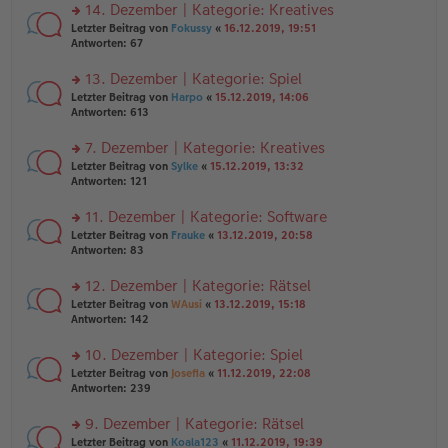
ei
u
14. Dezember | Kategorie: Kreatives
e
tr
n
n
rs
Letzter Beitrag von
Fokussy
«
16.12.2019, 19:51
a
g
er
te
Antworten:
67
g
el
B
r
es
ei
u
13. Dezember | Kategorie: Spiel
e
tr
n
n
rs
Letzter Beitrag von
Harpo
«
15.12.2019, 14:06
a
g
er
te
Antworten:
613
g
el
B
r
es
ei
u
7. Dezember | Kategorie: Kreatives
e
tr
n
n
rs
Letzter Beitrag von
Sylke
«
15.12.2019, 13:32
a
g
er
te
Antworten:
121
g
el
B
r
es
ei
u
11. Dezember | Kategorie: Software
e
tr
n
n
rs
Letzter Beitrag von
Frauke
«
13.12.2019, 20:58
a
g
er
te
Antworten:
83
g
el
B
r
es
ei
u
12. Dezember | Kategorie: Rätsel
e
tr
n
n
rs
Letzter Beitrag von
WAusi
«
13.12.2019, 15:18
a
g
er
te
Antworten:
142
g
el
B
r
es
ei
u
10. Dezember | Kategorie: Spiel
e
tr
n
n
rs
Letzter Beitrag von
Josefia
«
11.12.2019, 22:08
a
g
er
te
Antworten:
239
g
el
B
r
es
ei
u
9. Dezember | Kategorie: Rätsel
e
tr
n
n
rs
Letzter Beitrag von
Koala123
«
11.12.2019, 19:39
a
g