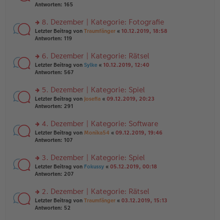
er
te
Antworten:
165
g
el
B
r
es
ei
u
8. Dezember | Kategorie: Fotografie
e
tr
n
n
rs
Letzter Beitrag von
Traumfänger
«
10.12.2019, 18:58
a
g
er
te
Antworten:
119
g
el
B
r
es
ei
u
6. Dezember | Kategorie: Rätsel
e
tr
n
n
rs
Letzter Beitrag von
Sylke
«
10.12.2019, 12:40
a
g
er
te
Antworten:
567
g
el
B
r
es
ei
u
5. Dezember | Kategorie: Spiel
e
tr
n
n
rs
Letzter Beitrag von
Josefia
«
09.12.2019, 20:23
a
g
er
te
Antworten:
291
g
el
B
r
es
ei
u
4. Dezember | Kategorie: Software
e
tr
n
n
rs
Letzter Beitrag von
Monika54
«
09.12.2019, 19:46
a
g
er
te
Antworten:
107
g
el
B
r
es
ei
u
3. Dezember | Kategorie: Spiel
e
tr
n
n
rs
Letzter Beitrag von
Fokussy
«
05.12.2019, 00:18
a
g
er
te
Antworten:
207
g
el
B
r
es
ei
u
2. Dezember | Kategorie: Rätsel
e
tr
n
n
rs
Letzter Beitrag von
Traumfänger
«
03.12.2019, 15:13
a
g
er
te
Antworten:
52
g
el
B
r
es