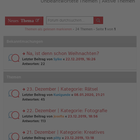
Unbeantwortete Themen
|
Aktive Themen
Neues
Thema
Themen als gelesen markieren
• 24 Themen • Seite
1
von
1
Bekanntmachungen
Na, ist denn schon Weihnachten?
rs
Letzter Beitrag von
Sylke
«
22.12.2019, 16:26
te
Antworten:
22
r
u
Themen
n
g
el
23. Dezember | Kategorie: Rätsel
es
rs
Letzter Beitrag von
Kunigunde
«
08.01.2020, 21:21
e
te
Antworten:
45
n
r
er
u
22. Dezember | Kategorie: Fotografie
B
n
ei
rs
Letzter Beitrag von
Josefia
«
23.12.2019, 18:56
g
tr
te
Antworten:
113
el
a
r
es
g
u
21. Dezember | Kategorie: Kreatives
e
n
n
rs
Letzter Beitrag von
pitty
«
23.12.2019, 13:18
g