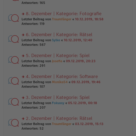
er
te
Antworten:
165
g
el
B
r
es
ei
u
8. Dezember | Kategorie: Fotografie
e
tr
n
n
rs
Letzter Beitrag von
Traumfänger
«
10.12.2019, 18:58
a
g
er
te
Antworten:
119
g
el
B
r
es
ei
u
6. Dezember | Kategorie: Rätsel
e
tr
n
n
rs
Letzter Beitrag von
Sylke
«
10.12.2019, 12:40
a
g
er
te
Antworten:
567
g
el
B
r
es
ei
u
5. Dezember | Kategorie: Spiel
e
tr
n
n
rs
Letzter Beitrag von
Josefia
«
09.12.2019, 20:23
a
g
er
te
Antworten:
291
g
el
B
r
es
ei
u
4. Dezember | Kategorie: Software
e
tr
n
n
rs
Letzter Beitrag von
Monika54
«
09.12.2019, 19:46
a
g
er
te
Antworten:
107
g
el
B
r
es
ei
u
3. Dezember | Kategorie: Spiel
e
tr
n
n
rs
Letzter Beitrag von
Fokussy
«
05.12.2019, 00:18
a
g
er
te
Antworten:
207
g
el
B
r
es
ei
u
2. Dezember | Kategorie: Rätsel
e
tr
n
n
rs
Letzter Beitrag von
Traumfänger
«
03.12.2019, 15:13
a
g
er
te
Antworten:
52
g
el
B
r
es