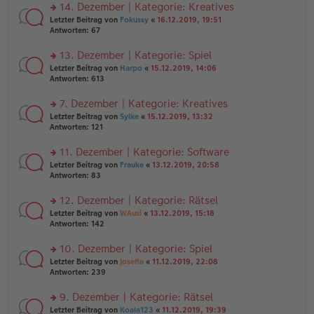
ei
u
14. Dezember | Kategorie: Kreatives
e
tr
n
n
rs
Letzter Beitrag von
Fokussy
«
16.12.2019, 19:51
a
g
er
te
Antworten:
67
g
el
B
r
es
ei
u
13. Dezember | Kategorie: Spiel
e
tr
n
n
rs
Letzter Beitrag von
Harpo
«
15.12.2019, 14:06
a
g
er
te
Antworten:
613
g
el
B
r
es
ei
u
7. Dezember | Kategorie: Kreatives
e
tr
n
n
rs
Letzter Beitrag von
Sylke
«
15.12.2019, 13:32
a
g
er
te
Antworten:
121
g
el
B
r
es
ei
u
11. Dezember | Kategorie: Software
e
tr
n
n
rs
Letzter Beitrag von
Frauke
«
13.12.2019, 20:58
a
g
er
te
Antworten:
83
g
el
B
r
es
ei
u
12. Dezember | Kategorie: Rätsel
e
tr
n
n
rs
Letzter Beitrag von
WAusi
«
13.12.2019, 15:18
a
g
er
te
Antworten:
142
g
el
B
r
es
ei
u
10. Dezember | Kategorie: Spiel
e
tr
n
n
rs
Letzter Beitrag von
Josefia
«
11.12.2019, 22:08
a
g
er
te
Antworten:
239
g
el
B
r
es
ei
u
9. Dezember | Kategorie: Rätsel
e
tr
n
n
rs
Letzter Beitrag von
Koala123
«
11.12.2019, 19:39
a
g