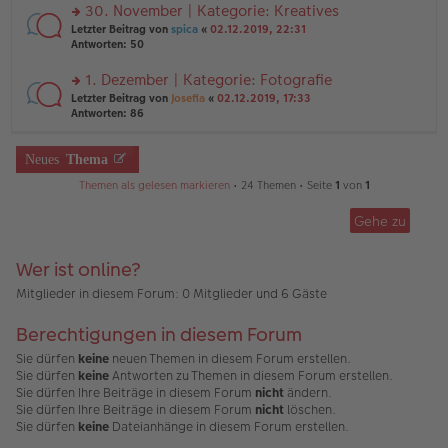
ei
u
30. November | Kategorie: Kreatives
e
tr
n
n
rs
Letzter Beitrag von
spica
«
02.12.2019, 22:31
a
g
er
te
Antworten:
50
g
el
B
r
es
ei
u
1. Dezember | Kategorie: Fotografie
e
tr
n
n
rs
Letzter Beitrag von
Josefia
«
02.12.2019, 17:33
a
g
er
te
Antworten:
86
g
el
B
r
es
ei
u
e
tr
n
Neues
Thema
n
a
g
er
g
Themen als gelesen markieren
• 24 Themen • Seite
1
von
1
el
B
es
ei
e
Gehe zu
tr
n
a
er
g
B
Wer ist online?
ei
Mitglieder in diesem Forum: 0 Mitglieder und 6 Gäste
tr
a
g
Berechtigungen in diesem Forum
Sie dürfen
keine
neuen Themen in diesem Forum erstellen.
Sie dürfen
keine
Antworten zu Themen in diesem Forum erstellen.
Sie dürfen Ihre Beiträge in diesem Forum
nicht
ändern.
Sie dürfen Ihre Beiträge in diesem Forum
nicht
löschen.
Sie dürfen
keine
Dateianhänge in diesem Forum erstellen.