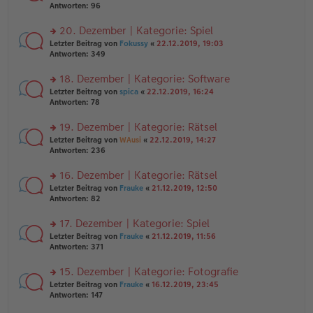
er
te
Antworten:
96
el
B
r
es
ei
u
20. Dezember | Kategorie: Spiel
e
tr
n
n
rs
Letzter Beitrag von
Fokussy
«
22.12.2019, 19:03
a
g
er
te
Antworten:
349
g
el
B
r
es
ei
u
18. Dezember | Kategorie: Software
e
tr
n
n
rs
Letzter Beitrag von
spica
«
22.12.2019, 16:24
a
g
er
te
Antworten:
78
g
el
B
r
es
ei
u
19. Dezember | Kategorie: Rätsel
e
tr
n
n
rs
Letzter Beitrag von
WAusi
«
22.12.2019, 14:27
a
g
er
te
Antworten:
236
g
el
B
r
es
ei
u
16. Dezember | Kategorie: Rätsel
e
tr
n
n
rs
Letzter Beitrag von
Frauke
«
21.12.2019, 12:50
a
g
er
te
Antworten:
82
g
el
B
r
es
ei
u
17. Dezember | Kategorie: Spiel
e
tr
n
n
rs
Letzter Beitrag von
Frauke
«
21.12.2019, 11:56
a
g
er
te
Antworten:
371
g
el
B
r
es
ei
u
15. Dezember | Kategorie: Fotografie
e
tr
n
n
rs
Letzter Beitrag von
Frauke
«
16.12.2019, 23:45
a
g
er
te
Antworten:
147
g
el
B
r
es