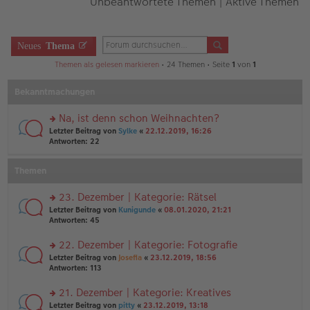
Unbeantwortete Themen
|
Aktive Themen
Neues
Thema
Themen als gelesen markieren
• 24 Themen • Seite
1
von
1
Bekanntmachungen
Na, ist denn schon Weihnachten?
rs
Letzter Beitrag von
Sylke
«
22.12.2019, 16:26
te
Antworten:
22
r
u
Themen
n
g
el
23. Dezember | Kategorie: Rätsel
es
rs
Letzter Beitrag von
Kunigunde
«
08.01.2020, 21:21
e
te
Antworten:
45
n
r
er
u
22. Dezember | Kategorie: Fotografie
B
n
ei
rs
Letzter Beitrag von
Josefia
«
23.12.2019, 18:56
g
tr
te
Antworten:
113
el
a
r
es
g
u
21. Dezember | Kategorie: Kreatives
e
n
n
rs
Letzter Beitrag von
pitty
«
23.12.2019, 13:18
g