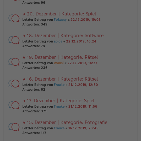
er
te
Antworten:
96
el
B
r
es
ei
u
20. Dezember | Kategorie: Spiel
e
tr
n
n
rs
Letzter Beitrag von
Fokussy
«
22.12.2019, 19:03
a
g
er
te
Antworten:
349
g
el
B
r
es
ei
u
18. Dezember | Kategorie: Software
e
tr
n
n
rs
Letzter Beitrag von
spica
«
22.12.2019, 16:24
a
g
er
te
Antworten:
78
g
el
B
r
es
ei
u
19. Dezember | Kategorie: Rätsel
e
tr
n
n
rs
Letzter Beitrag von
WAusi
«
22.12.2019, 14:27
a
g
er
te
Antworten:
236
g
el
B
r
es
ei
u
16. Dezember | Kategorie: Rätsel
e
tr
n
n
rs
Letzter Beitrag von
Frauke
«
21.12.2019, 12:50
a
g
er
te
Antworten:
82
g
el
B
r
es
ei
u
17. Dezember | Kategorie: Spiel
e
tr
n
n
rs
Letzter Beitrag von
Frauke
«
21.12.2019, 11:56
a
g
er
te
Antworten:
371
g
el
B
r
es
ei
u
15. Dezember | Kategorie: Fotografie
e
tr
n
n
rs
Letzter Beitrag von
Frauke
«
16.12.2019, 23:45
a
g
er
te
Antworten:
147
g
el
B
r
es