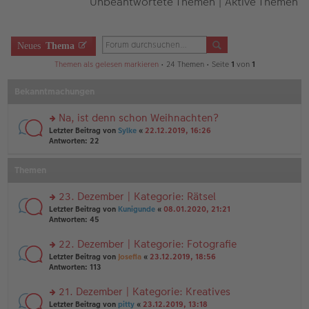
Unbeantwortete Themen
|
Aktive Themen
Neues
Thema
Themen als gelesen markieren
• 24 Themen • Seite
1
von
1
Bekanntmachungen
Na, ist denn schon Weihnachten?
rs
Letzter Beitrag von
Sylke
«
22.12.2019, 16:26
te
Antworten:
22
r
u
Themen
n
g
el
23. Dezember | Kategorie: Rätsel
es
rs
Letzter Beitrag von
Kunigunde
«
08.01.2020, 21:21
e
te
Antworten:
45
n
r
er
u
22. Dezember | Kategorie: Fotografie
B
n
ei
rs
Letzter Beitrag von
Josefia
«
23.12.2019, 18:56
g
tr
te
Antworten:
113
el
a
r
es
g
u
21. Dezember | Kategorie: Kreatives
e
n
n
rs
Letzter Beitrag von
pitty
«
23.12.2019, 13:18
g