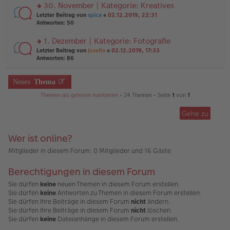
ei
u
30. November | Kategorie: Kreatives
e
tr
n
n
rs
Letzter Beitrag von
spica
«
02.12.2019, 22:31
a
g
er
te
Antworten:
50
g
el
B
r
es
ei
u
1. Dezember | Kategorie: Fotografie
e
tr
n
n
rs
Letzter Beitrag von
Josefia
«
02.12.2019, 17:33
a
g
er
te
Antworten:
86
g
el
B
r
es
ei
u
e
tr
n
Neues
Thema
n
a
g
er
g
Themen als gelesen markieren
• 24 Themen • Seite
1
von
1
el
B
es
ei
e
Gehe zu
tr
n
a
er
g
B
Wer ist online?
ei
Mitglieder in diesem Forum: 0 Mitglieder und 16 Gäste
tr
a
g
Berechtigungen in diesem Forum
Sie dürfen
keine
neuen Themen in diesem Forum erstellen.
Sie dürfen
keine
Antworten zu Themen in diesem Forum erstellen.
Sie dürfen Ihre Beiträge in diesem Forum
nicht
ändern.
Sie dürfen Ihre Beiträge in diesem Forum
nicht
löschen.
Sie dürfen
keine
Dateianhänge in diesem Forum erstellen.