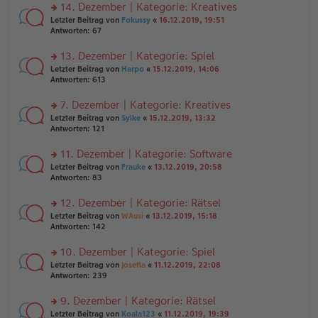
ei
u
14. Dezember | Kategorie: Kreatives
e
tr
n
n
rs
Letzter Beitrag von
Fokussy
«
16.12.2019, 19:51
a
g
er
te
Antworten:
67
g
el
B
r
es
ei
u
13. Dezember | Kategorie: Spiel
e
tr
n
n
rs
Letzter Beitrag von
Harpo
«
15.12.2019, 14:06
a
g
er
te
Antworten:
613
g
el
B
r
es
ei
u
7. Dezember | Kategorie: Kreatives
e
tr
n
n
rs
Letzter Beitrag von
Sylke
«
15.12.2019, 13:32
a
g
er
te
Antworten:
121
g
el
B
r
es
ei
u
11. Dezember | Kategorie: Software
e
tr
n
n
rs
Letzter Beitrag von
Frauke
«
13.12.2019, 20:58
a
g
er
te
Antworten:
83
g
el
B
r
es
ei
u
12. Dezember | Kategorie: Rätsel
e
tr
n
n
rs
Letzter Beitrag von
WAusi
«
13.12.2019, 15:18
a
g
er
te
Antworten:
142
g
el
B
r
es
ei
u
10. Dezember | Kategorie: Spiel
e
tr
n
n
rs
Letzter Beitrag von
Josefia
«
11.12.2019, 22:08
a
g
er
te
Antworten:
239
g
el
B
r
es
ei
u
9. Dezember | Kategorie: Rätsel
e
tr
n
n
rs
Letzter Beitrag von
Koala123
«
11.12.2019, 19:39
a
g