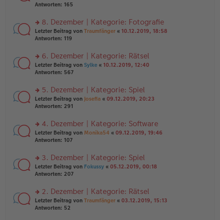
er
te
Antworten:
165
g
el
B
r
es
ei
u
8. Dezember | Kategorie: Fotografie
e
tr
n
n
rs
Letzter Beitrag von
Traumfänger
«
10.12.2019, 18:58
a
g
er
te
Antworten:
119
g
el
B
r
es
ei
u
6. Dezember | Kategorie: Rätsel
e
tr
n
n
rs
Letzter Beitrag von
Sylke
«
10.12.2019, 12:40
a
g
er
te
Antworten:
567
g
el
B
r
es
ei
u
5. Dezember | Kategorie: Spiel
e
tr
n
n
rs
Letzter Beitrag von
Josefia
«
09.12.2019, 20:23
a
g
er
te
Antworten:
291
g
el
B
r
es
ei
u
4. Dezember | Kategorie: Software
e
tr
n
n
rs
Letzter Beitrag von
Monika54
«
09.12.2019, 19:46
a
g
er
te
Antworten:
107
g
el
B
r
es
ei
u
3. Dezember | Kategorie: Spiel
e
tr
n
n
rs
Letzter Beitrag von
Fokussy
«
05.12.2019, 00:18
a
g
er
te
Antworten:
207
g
el
B
r
es
ei
u
2. Dezember | Kategorie: Rätsel
e
tr
n
n
rs
Letzter Beitrag von
Traumfänger
«
03.12.2019, 15:13
a
g
er
te
Antworten:
52
g
el
B
r
es