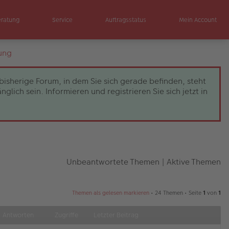
eratung
Service
Auftragsstatus
Mein Account
ung
bisherige Forum, in dem Sie sich gerade befinden, steht
ch sein. Informieren und registrieren Sie sich jetzt in
Unbeantwortete Themen
|
Aktive Themen
Themen als gelesen markieren
• 24 Themen • Seite
1
von
1
Antworten
Zugriffe
Letzter Beitrag