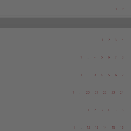
1
2
1
2
3
4
1
…
4
5
6
7
8
1
…
3
4
5
6
7
1
…
20
21
22
23
24
1
2
3
4
5
6
1
…
12
13
14
15
16