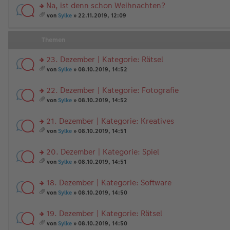
Na, ist denn schon Weihnachten?
rs
von
Sylke
» 22.11.2019, 12:09
te
es
r
a
u
m
Themen
n
t
g
A
23. Dezember | Kategorie: Rätsel
el
nh
es
rs
än
von
Sylke
» 08.10.2019, 14:52
e
te
g
es
n
r
e
a
22. Dezember | Kategorie: Fotografie
er
u
m
B
n
rs
t
von
Sylke
» 08.10.2019, 14:52
ei
g
te
A
es
tr
el
r
nh
a
21. Dezember | Kategorie: Kreatives
a
es
u
än
m
g
e
n
rs
g
t
von
Sylke
» 08.10.2019, 14:51
n
g
te
e
A
es
er
el
r
nh
a
20. Dezember | Kategorie: Spiel
B
es
u
än
m
ei
e
n
rs
g
t
von
Sylke
» 08.10.2019, 14:51
tr
n
g
te
e
A
es
a
er
el
r
nh
a
18. Dezember | Kategorie: Software
g
B
es
u
än
m
ei
e
n
rs
g
t
von
Sylke
» 08.10.2019, 14:50
tr
n
g
te
e
A
es
a
er
el
r
nh
a
19. Dezember | Kategorie: Rätsel
g
B
es
u
än
m
ei
e
n
rs
g
t
von
Sylke
» 08.10.2019, 14:50