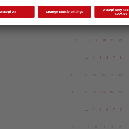
1
…
6
7
8
9
10
1
…
12
13
14
15
16
1
…
8
9
10
11
12
1
…
4
5
6
7
8
1
…
34
35
36
37
38
1
…
16
17
18
19
20
1
…
4
5
6
7
8
1
…
10
11
12
13
14