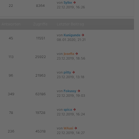
von
Sylke
E
22
8364
22.12.2019, 16:26
e
G
u
es
te
Antworten
Zugriffe
Letzter Beitrag
r
B
von
Kunigunde
ei
E
45
11551
08.01.2020, 21:21
tr
e
G
a
u
g
es
von
Josefia
te
E
113
25922
23.12.2019, 18:56
e
r
G
u
B
es
ei
von
pitty
te
tr
E
96
21963
23.12.2019, 13:18
e
r
a
G
u
B
g
es
ei
von
Fokussy
te
tr
E
349
63186
22.12.2019, 19:03
r
a
e
G
B
g
u
ei
es
von
spica
tr
te
E
78
19728
22.12.2019, 16:24
a
e
r
G
g
u
B
es
ei
von
WAusi
te
tr
E
236
45318
22.12.2019, 14:27
r
e
a
G
B
u
g