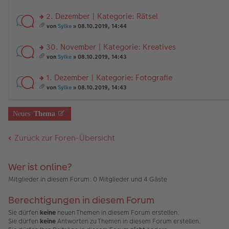
tr
n
g
te
e
A
es
a
er
el
r
nh
a
2. Dezember | Kategorie: Rätsel
g
B
es
u
än
m
ei
e
n
rs
g
t
von
Sylke
» 08.10.2019, 14:44
tr
n
g
te
e
A
es
a
er
el
r
nh
a
30. November | Kategorie: Kreatives
g
B
es
u
än
m
ei
e
n
rs
g
t
von
Sylke
» 08.10.2019, 14:43
tr
n
g
te
e
A
es
a
er
el
r
nh
a
1. Dezember | Kategorie: Fotografie
g
B
es
u
än
m
ei
e
n
rs
g
t
von
Sylke
» 08.10.2019, 14:43
tr
n
g
te
e
A
es
a
er
el
r
nh
a
g
B
es
u
än
m
Neues
Thema
ei
e
n
g
t
tr
n
g
e
A
a
er
el
nh
Zurück zur Foren-Übersicht
g
B
es
än
ei
e
g
tr
n
e
a
er
Wer ist online?
g
B
Mitglieder in diesem Forum: 0 Mitglieder und 4 Gäste
ei
tr
a
Berechtigungen in diesem Forum
g
Sie dürfen
keine
neuen Themen in diesem Forum erstellen.
Sie dürfen
keine
Antworten zu Themen in diesem Forum erstellen.