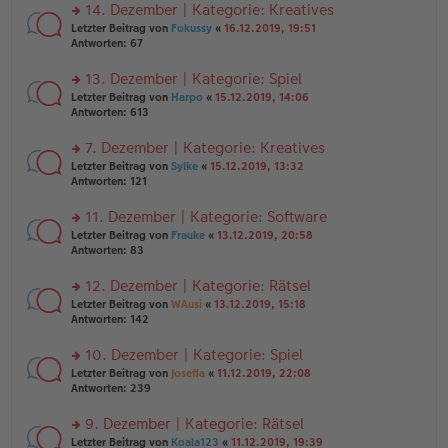
ei
u
14. Dezember | Kategorie: Kreatives
e
tr
n
n
rs
Letzter Beitrag von
Fokussy
«
16.12.2019, 19:51
a
g
er
te
Antworten:
67
g
el
B
r
es
ei
u
13. Dezember | Kategorie: Spiel
e
tr
n
n
rs
Letzter Beitrag von
Harpo
«
15.12.2019, 14:06
a
g
er
te
Antworten:
613
g
el
B
r
es
ei
u
7. Dezember | Kategorie: Kreatives
e
tr
n
n
rs
Letzter Beitrag von
Sylke
«
15.12.2019, 13:32
a
g
er
te
Antworten:
121
g
el
B
r
es
ei
u
11. Dezember | Kategorie: Software
e
tr
n
n
rs
Letzter Beitrag von
Frauke
«
13.12.2019, 20:58
a
g
er
te
Antworten:
83
g
el
B
r
es
ei
u
12. Dezember | Kategorie: Rätsel
e
tr
n
n
rs
Letzter Beitrag von
WAusi
«
13.12.2019, 15:18
a
g
er
te
Antworten:
142
g
el
B
r
es
ei
u
10. Dezember | Kategorie: Spiel
e
tr
n
n
rs
Letzter Beitrag von
Josefia
«
11.12.2019, 22:08
a
g
er
te
Antworten:
239
g
el
B
r
es
ei
u
9. Dezember | Kategorie: Rätsel
e
tr
n
n
rs
Letzter Beitrag von
Koala123
«
11.12.2019, 19:39
a
g