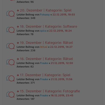
er
te
Antworten:
96
el
B
r
es
ei
u
20. Dezember | Kategorie: Spiel
e
tr
n
n
rs
Letzter Beitrag von
Fokussy
«
22.12.2019, 19:03
a
g
er
te
Antworten:
349
g
el
B
r
es
ei
u
18. Dezember | Kategorie: Software
e
tr
n
n
rs
Letzter Beitrag von
spica
«
22.12.2019, 16:24
a
g
er
te
Antworten:
78
g
el
B
r
es
ei
u
19. Dezember | Kategorie: Rätsel
e
tr
n
n
rs
Letzter Beitrag von
WAusi
«
22.12.2019, 14:27
a
g
er
te
Antworten:
236
g
el
B
r
es
ei
u
16. Dezember | Kategorie: Rätsel
e
tr
n
n
rs
Letzter Beitrag von
Frauke
«
21.12.2019, 12:50
a
g
er
te
Antworten:
82
g
el
B
r
es
ei
u
17. Dezember | Kategorie: Spiel
e
tr
n
n
rs
Letzter Beitrag von
Frauke
«
21.12.2019, 11:56
a
g
er
te
Antworten:
371
g
el
B
r
es
ei
u
15. Dezember | Kategorie: Fotografie
e
tr
n
n
rs
Letzter Beitrag von
Frauke
«
16.12.2019, 23:45
a
g
er
te
Antworten:
147
g
el
B
r
es