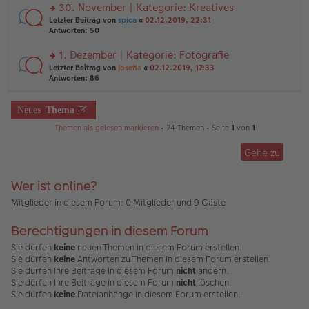
ei
u
30. November | Kategorie: Kreatives
e
tr
n
n
rs
Letzter Beitrag von
spica
«
02.12.2019, 22:31
a
g
er
te
Antworten:
50
g
el
B
r
es
ei
u
1. Dezember | Kategorie: Fotografie
e
tr
n
n
rs
Letzter Beitrag von
Josefia
«
02.12.2019, 17:33
a
g
er
te
Antworten:
86
g
el
B
r
es
ei
u
e
tr
n
Neues
Thema
n
a
g
er
g
Themen als gelesen markieren
• 24 Themen • Seite
1
von
1
el
B
es
ei
e
Gehe zu
tr
n
a
er
g
B
Wer ist online?
ei
Mitglieder in diesem Forum: 0 Mitglieder und 9 Gäste
tr
a
g
Berechtigungen in diesem Forum
Sie dürfen
keine
neuen Themen in diesem Forum erstellen.
Sie dürfen
keine
Antworten zu Themen in diesem Forum erstellen.
Sie dürfen Ihre Beiträge in diesem Forum
nicht
ändern.
Sie dürfen Ihre Beiträge in diesem Forum
nicht
löschen.
Sie dürfen
keine
Dateianhänge in diesem Forum erstellen.