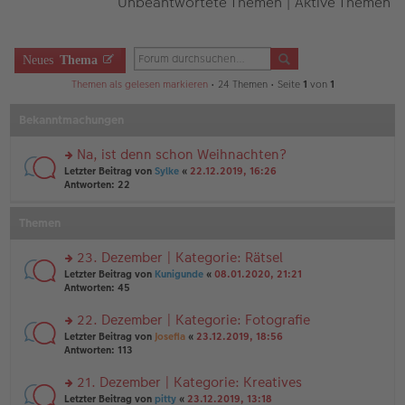
Unbeantwortete Themen
|
Aktive Themen
Neues
Thema
Themen als gelesen markieren
• 24 Themen • Seite
1
von
1
Bekanntmachungen
Na, ist denn schon Weihnachten?
rs
Letzter Beitrag von
Sylke
«
22.12.2019, 16:26
te
Antworten:
22
r
u
Themen
n
g
el
23. Dezember | Kategorie: Rätsel
es
rs
Letzter Beitrag von
Kunigunde
«
08.01.2020, 21:21
e
te
Antworten:
45
n
r
er
u
22. Dezember | Kategorie: Fotografie
B
n
ei
rs
Letzter Beitrag von
Josefia
«
23.12.2019, 18:56
g
tr
te
Antworten:
113
el
a
r
es
g
u
21. Dezember | Kategorie: Kreatives
e
n
n
rs
Letzter Beitrag von
pitty
«
23.12.2019, 13:18
g