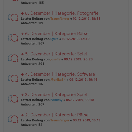
er
te
Antworten:
165
g
el
B
r
es
ei
u
8. Dezember | Kategorie: Fotografie
e
tr
n
n
rs
Letzter Beitrag von
Traumfänger
«
10.12.2019, 18:58
a
g
er
te
Antworten:
119
g
el
B
r
es
ei
u
6. Dezember | Kategorie: Rätsel
e
tr
n
n
rs
Letzter Beitrag von
Sylke
«
10.12.2019, 12:40
a
g
er
te
Antworten:
567
g
el
B
r
es
ei
u
5. Dezember | Kategorie: Spiel
e
tr
n
n
rs
Letzter Beitrag von
Josefia
«
09.12.2019, 20:23
a
g
er
te
Antworten:
291
g
el
B
r
es
ei
u
4. Dezember | Kategorie: Software
e
tr
n
n
rs
Letzter Beitrag von
Monika54
«
09.12.2019, 19:46
a
g
er
te
Antworten:
107
g
el
B
r
es
ei
u
3. Dezember | Kategorie: Spiel
e
tr
n
n
rs
Letzter Beitrag von
Fokussy
«
05.12.2019, 00:18
a
g
er
te
Antworten:
207
g
el
B
r
es
ei
u
2. Dezember | Kategorie: Rätsel
e
tr
n
n
rs
Letzter Beitrag von
Traumfänger
«
03.12.2019, 15:13
a
g
er
te
Antworten:
52
g
el
B
r
es