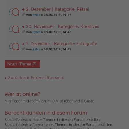
tr
n
g
te
e
A
es
a
er
el
r
nh
a
2. Dezember | Kategorie: Rätsel
g
B
es
u
än
m
ei
e
n
rs
g
t
von
Sylke
» 08.10.2019, 14:44
tr
n
g
te
e
A
es
a
er
el
r
nh
a
30. November | Kategorie: Kreatives
g
B
es
u
än
m
ei
e
n
rs
g
t
von
Sylke
» 08.10.2019, 14:43
tr
n
g
te
e
A
es
a
er
el
r
nh
a
1. Dezember | Kategorie: Fotografie
g
B
es
u
än
m
ei
e
n
rs
g
t
von
Sylke
» 08.10.2019, 14:43
tr
n
g
te
e
A
es
a
er
el
r
nh
a
g
B
es
u
än
m
Neues
Thema
ei
e
n
g
t
tr
n
g
e
A
a
er
el
nh
Zurück zur Foren-Übersicht
g
B
es
än
ei
e
g
tr
n
e
a
er
Wer ist online?
g
B
Mitglieder in diesem Forum: 0 Mitglieder und 6 Gäste
ei
tr
a
Berechtigungen in diesem Forum
g
Sie dürfen
keine
neuen Themen in diesem Forum erstellen.
Sie dürfen
keine
Antworten zu Themen in diesem Forum erstellen.