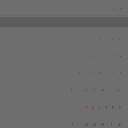
1
2
1
2
3
4
1
…
4
5
6
7
8
1
…
3
4
5
6
7
1
…
20
21
22
23
24
1
2
3
4
5
6
1
…
12
13
14
15
16