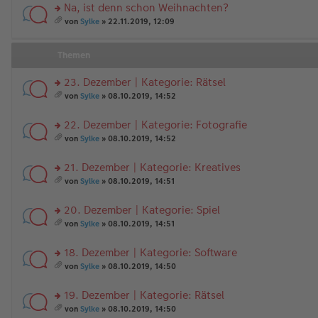
Na, ist denn schon Weihnachten?
rs
von
Sylke
» 22.11.2019, 12:09
te
es
r
a
u
m
Themen
n
t
g
A
23. Dezember | Kategorie: Rätsel
el
nh
es
rs
än
von
Sylke
» 08.10.2019, 14:52
e
te
g
es
n
r
e
a
22. Dezember | Kategorie: Fotografie
er
u
m
B
n
rs
t
von
Sylke
» 08.10.2019, 14:52
ei
g
te
A
es
tr
el
r
nh
a
21. Dezember | Kategorie: Kreatives
a
es
u
än
m
g
e
n
rs
g
t
von
Sylke
» 08.10.2019, 14:51
n
g
te
e
A
es
er
el
r
nh
a
20. Dezember | Kategorie: Spiel
B
es
u
än
m
ei
e
n
rs
g
t
von
Sylke
» 08.10.2019, 14:51
tr
n
g
te
e
A
es
a
er
el
r
nh
a
18. Dezember | Kategorie: Software
g
B
es
u
än
m
ei
e
n
rs
g
t
von
Sylke
» 08.10.2019, 14:50
tr
n
g
te
e
A
es
a
er
el
r
nh
a
19. Dezember | Kategorie: Rätsel
g
B
es
u
än
m
ei
e
n
rs
g
t
von
Sylke
» 08.10.2019, 14:50