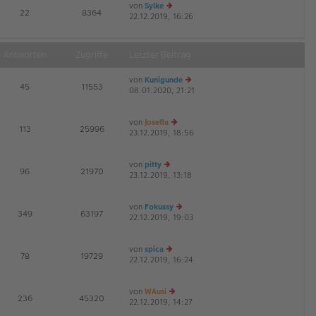
von
Sylke
E
22
8364
22.12.2019, 16:26
e
G
u
es
te
Antworten
Zugriffe
Letzter Beitrag
r
B
von
Kunigunde
ei
E
45
11553
08.01.2020, 21:21
tr
e
G
a
u
g
es
von
Josefia
te
E
113
25996
23.12.2019, 18:56
e
r
G
u
B
es
ei
von
pitty
te
tr
E
96
21970
23.12.2019, 13:18
e
r
a
G
u
B
g
es
ei
von
Fokussy
te
tr
E
349
63197
22.12.2019, 19:03
r
a
e
G
B
g
u
ei
es
von
spica
tr
te
E
78
19729
22.12.2019, 16:24
a
e
r
G
g
u
B
es
ei
von
WAusi
te
tr
E
236
45320
22.12.2019, 14:27
r
e
a
G
B
u
g