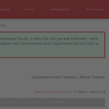
eratung
Service
Auftragsstatus
Mein Account
ung
bisherige Forum, in dem Sie sich gerade befinden, steht
ch sein. Informieren und registrieren Sie sich jetzt in
Unbeantwortete Themen
|
Aktive Themen
Themen als gelesen markieren
• 24 Themen • Seite
1
von
1
Antworten
Zugriffe
Letzter Beitrag