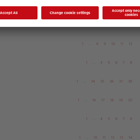
1
…
6
7
8
9
10
1
…
12
13
14
15
16
1
…
8
9
10
11
12
1
…
4
5
6
7
8
1
…
34
35
36
37
38
1
…
16
17
18
19
20
1
…
4
5
6
7
8
1
…
10
11
12
13
14