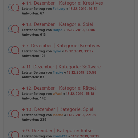
ei
u
14. Dezember | Kategorie: Kreatives
e
tr
n
n
rs
Letzter Beitrag von
Fokussy
«
16.12.2019, 19:51
a
g
er
te
Antworten:
67
g
el
B
r
es
ei
u
13. Dezember | Kategorie: Spiel
e
tr
n
n
rs
Letzter Beitrag von
Harpo
«
15.12.2019, 14:06
a
g
er
te
Antworten:
613
g
el
B
r
es
ei
u
7. Dezember | Kategorie: Kreatives
e
tr
n
n
rs
Letzter Beitrag von
Sylke
«
15.12.2019, 13:32
a
g
er
te
Antworten:
121
g
el
B
r
es
ei
u
11. Dezember | Kategorie: Software
e
tr
n
n
rs
Letzter Beitrag von
Frauke
«
13.12.2019, 20:58
a
g
er
te
Antworten:
83
g
el
B
r
es
ei
u
12. Dezember | Kategorie: Rätsel
e
tr
n
n
rs
Letzter Beitrag von
WAusi
«
13.12.2019, 15:18
a
g
er
te
Antworten:
142
g
el
B
r
es
ei
u
10. Dezember | Kategorie: Spiel
e
tr
n
n
rs
Letzter Beitrag von
Josefia
«
11.12.2019, 22:08
a
g
er
te
Antworten:
239
g
el
B
r
es
ei
u
9. Dezember | Kategorie: Rätsel
e
tr
n
n
rs
Letzter Beitrag von
Koala123
«
11.12.2019, 19:39
a
g