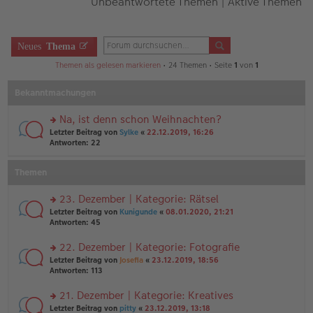
Unbeantwortete Themen
|
Aktive Themen
Neues
Thema
Themen als gelesen markieren
• 24 Themen • Seite
1
von
1
Bekanntmachungen
Na, ist denn schon Weihnachten?
rs
Letzter Beitrag von
Sylke
«
22.12.2019, 16:26
te
Antworten:
22
r
u
Themen
n
g
el
23. Dezember | Kategorie: Rätsel
es
rs
Letzter Beitrag von
Kunigunde
«
08.01.2020, 21:21
e
te
Antworten:
45
n
r
er
u
22. Dezember | Kategorie: Fotografie
B
n
ei
rs
Letzter Beitrag von
Josefia
«
23.12.2019, 18:56
g
tr
te
Antworten:
113
el
a
r
es
g
u
21. Dezember | Kategorie: Kreatives
e
n
n
rs
Letzter Beitrag von
pitty
«
23.12.2019, 13:18
g