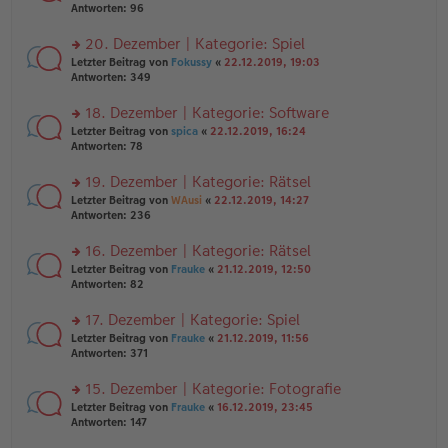
er
te
Antworten:
96
el
B
r
es
ei
u
20. Dezember | Kategorie: Spiel
e
tr
n
n
rs
Letzter Beitrag von
Fokussy
«
22.12.2019, 19:03
a
g
er
te
Antworten:
349
g
el
B
r
es
ei
u
18. Dezember | Kategorie: Software
e
tr
n
n
rs
Letzter Beitrag von
spica
«
22.12.2019, 16:24
a
g
er
te
Antworten:
78
g
el
B
r
es
ei
u
19. Dezember | Kategorie: Rätsel
e
tr
n
n
rs
Letzter Beitrag von
WAusi
«
22.12.2019, 14:27
a
g
er
te
Antworten:
236
g
el
B
r
es
ei
u
16. Dezember | Kategorie: Rätsel
e
tr
n
n
rs
Letzter Beitrag von
Frauke
«
21.12.2019, 12:50
a
g
er
te
Antworten:
82
g
el
B
r
es
ei
u
17. Dezember | Kategorie: Spiel
e
tr
n
n
rs
Letzter Beitrag von
Frauke
«
21.12.2019, 11:56
a
g
er
te
Antworten:
371
g
el
B
r
es
ei
u
15. Dezember | Kategorie: Fotografie
e
tr
n
n
rs
Letzter Beitrag von
Frauke
«
16.12.2019, 23:45
a
g
er
te
Antworten:
147
g
el
B
r
es