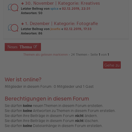
ei
u
30. November | Kategorie: Kreatives
e
tr
n
n
rs
Letzter Beitrag von
spica
«
02.12.2019, 22:31
a
g
er
te
Antworten:
50
g
el
B
r
es
ei
u
1. Dezember | Kategorie: Fotografie
e
tr
n
n
rs
Letzter Beitrag von
Josefia
«
02.12.2019, 17:33
a
g
er
te
Antworten:
86
g
el
B
r
es
ei
u
e
tr
n
Neues
Thema
n
a
g
er
g
Themen als gelesen markieren
• 24 Themen • Seite
1
von
1
el
B
es
ei
e
Gehe zu
tr
n
a
er
g
B
Wer ist online?
ei
Mitglieder in diesem Forum: 0 Mitglieder und 1 Gast
tr
a
g
Berechtigungen in diesem Forum
Sie dürfen
keine
neuen Themen in diesem Forum erstellen.
Sie dürfen
keine
Antworten zu Themen in diesem Forum erstellen.
Sie dürfen Ihre Beiträge in diesem Forum
nicht
ändern.
Sie dürfen Ihre Beiträge in diesem Forum
nicht
löschen.
Sie dürfen
keine
Dateianhänge in diesem Forum erstellen.