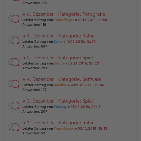
er
te
Antworten:
165
g
el
B
r
es
ei
u
8. Dezember | Kategorie: Fotografie
e
tr
n
n
rs
Letzter Beitrag von
Traumfänger
«
10.12.2019, 18:58
a
g
er
te
Antworten:
119
g
el
B
r
es
ei
u
6. Dezember | Kategorie: Rätsel
e
tr
n
n
rs
Letzter Beitrag von
Sylke
«
10.12.2019, 12:40
a
g
er
te
Antworten:
567
g
el
B
r
es
ei
u
5. Dezember | Kategorie: Spiel
e
tr
n
n
rs
Letzter Beitrag von
Josefia
«
09.12.2019, 20:23
a
g
er
te
Antworten:
291
g
el
B
r
es
ei
u
4. Dezember | Kategorie: Software
e
tr
n
n
rs
Letzter Beitrag von
Monika54
«
09.12.2019, 19:46
a
g
er
te
Antworten:
107
g
el
B
r
es
ei
u
3. Dezember | Kategorie: Spiel
e
tr
n
n
rs
Letzter Beitrag von
Fokussy
«
05.12.2019, 00:18
a
g
er
te
Antworten:
207
g
el
B
r
es
ei
u
2. Dezember | Kategorie: Rätsel
e
tr
n
n
rs
Letzter Beitrag von
Traumfänger
«
03.12.2019, 15:13
a
g
er
te
Antworten:
52
g
el
B
r
es