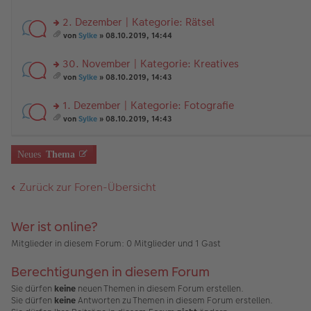
tr
n
g
te
e
A
es
a
er
el
r
nh
a
2. Dezember | Kategorie: Rätsel
g
B
es
u
än
m
ei
e
n
rs
g
t
von
Sylke
» 08.10.2019, 14:44
tr
n
g
te
e
A
es
a
er
el
r
nh
a
30. November | Kategorie: Kreatives
g
B
es
u
än
m
ei
e
n
rs
g
t
von
Sylke
» 08.10.2019, 14:43
tr
n
g
te
e
A
es
a
er
el
r
nh
a
1. Dezember | Kategorie: Fotografie
g
B
es
u
än
m
ei
e
n
rs
g
t
von
Sylke
» 08.10.2019, 14:43
tr
n
g
te
e
A
es
a
er
el
r
nh
a
g
B
es
u
än
m
Neues
Thema
ei
e
n
g
t
tr
n
g
e
A
a
er
el
nh
Zurück zur Foren-Übersicht
g
B
es
än
ei
e
g
tr
n
e
a
er
Wer ist online?
g
B
Mitglieder in diesem Forum: 0 Mitglieder und 1 Gast
ei
tr
a
Berechtigungen in diesem Forum
g
Sie dürfen
keine
neuen Themen in diesem Forum erstellen.
Sie dürfen
keine
Antworten zu Themen in diesem Forum erstellen.