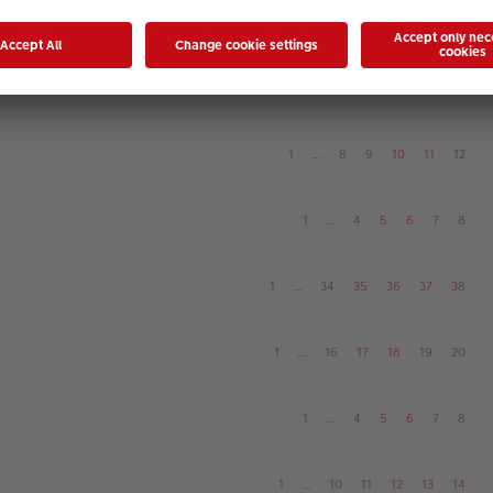
1
…
6
7
8
9
10
1
…
12
13
14
15
16
1
…
8
9
10
11
12
1
…
4
5
6
7
8
1
…
34
35
36
37
38
1
…
16
17
18
19
20
1
…
4
5
6
7
8
1
…
10
11
12
13
14