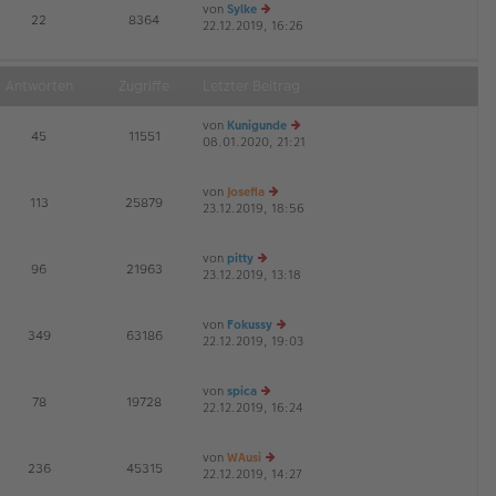
von
Sylke
E
22
8364
22.12.2019, 16:26
e
G
u
es
te
Antworten
Zugriffe
Letzter Beitrag
r
B
von
Kunigunde
ei
E
45
11551
08.01.2020, 21:21
tr
e
G
a
u
g
es
von
Josefia
te
E
113
25879
23.12.2019, 18:56
e
r
G
u
B
es
ei
von
pitty
te
tr
E
96
21963
23.12.2019, 13:18
e
r
a
G
u
B
g
es
ei
von
Fokussy
te
tr
E
349
63186
22.12.2019, 19:03
r
a
e
G
B
g
u
ei
es
von
spica
tr
te
E
78
19728
22.12.2019, 16:24
a
e
r
G
g
u
B
es
ei
von
WAusi
te
tr
E
236
45315
22.12.2019, 14:27
r
e
a
G
B
u
g