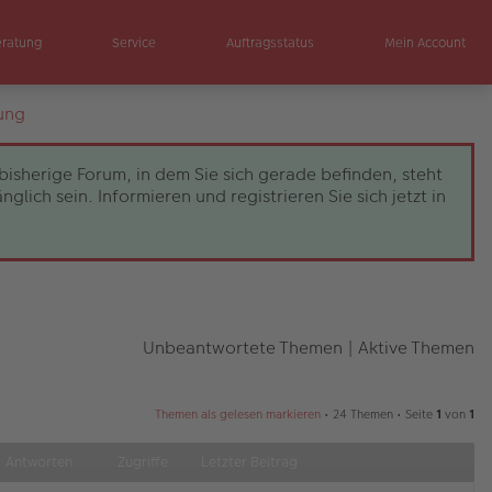
eratung
Service
Auftragsstatus
Mein Account
ung
bisherige Forum, in dem Sie sich gerade befinden, steht
ch sein. Informieren und registrieren Sie sich jetzt in
Unbeantwortete Themen
|
Aktive Themen
Themen als gelesen markieren
• 24 Themen • Seite
1
von
1
Antworten
Zugriffe
Letzter Beitrag