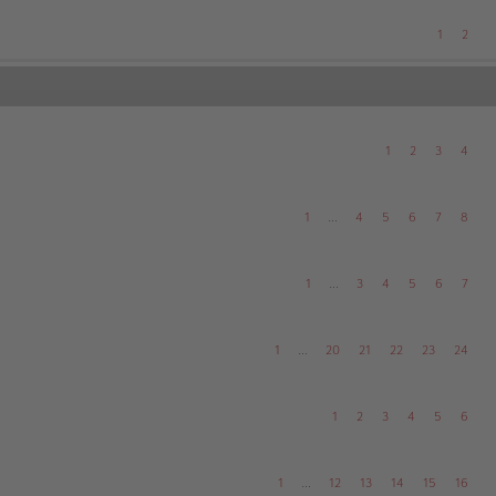
1
2
1
2
3
4
1
…
4
5
6
7
8
1
…
3
4
5
6
7
1
…
20
21
22
23
24
1
2
3
4
5
6
1
…
12
13
14
15
16