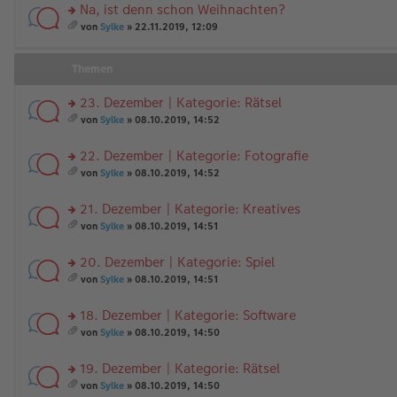
Na, ist denn schon Weihnachten?
rs
von
Sylke
» 22.11.2019, 12:09
te
es
r
a
u
m
Themen
n
t
g
A
23. Dezember | Kategorie: Rätsel
el
nh
es
rs
än
von
Sylke
» 08.10.2019, 14:52
e
te
g
es
n
r
e
a
22. Dezember | Kategorie: Fotografie
er
u
m
B
n
rs
t
von
Sylke
» 08.10.2019, 14:52
ei
g
te
A
es
tr
el
r
nh
a
21. Dezember | Kategorie: Kreatives
a
es
u
än
m
g
e
n
rs
g
t
von
Sylke
» 08.10.2019, 14:51
n
g
te
e
A
es
er
el
r
nh
a
20. Dezember | Kategorie: Spiel
B
es
u
än
m
ei
e
n
rs
g
t
von
Sylke
» 08.10.2019, 14:51
tr
n
g
te
e
A
es
a
er
el
r
nh
a
18. Dezember | Kategorie: Software
g
B
es
u
än
m
ei
e
n
rs
g
t
von
Sylke
» 08.10.2019, 14:50
tr
n
g
te
e
A
es
a
er
el
r
nh
a
19. Dezember | Kategorie: Rätsel
g
B
es
u
än
m
ei
e
n
rs
g
t
von
Sylke
» 08.10.2019, 14:50