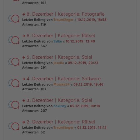
er
te
Antworten:
165
g
el
B
r
es
ei
u
8. Dezember | Kategorie: Fotografie
e
tr
n
n
rs
Letzter Beitrag von
Traumfänger
«
10.12.2019, 18:58
a
g
er
te
Antworten:
119
g
el
B
r
es
ei
u
6. Dezember | Kategorie: Rätsel
e
tr
n
n
rs
Letzter Beitrag von
Sylke
«
10.12.2019, 12:40
a
g
er
te
Antworten:
567
g
el
B
r
es
ei
u
5. Dezember | Kategorie: Spiel
e
tr
n
n
rs
Letzter Beitrag von
Josefia
«
09.12.2019, 20:23
a
g
er
te
Antworten:
291
g
el
B
r
es
ei
u
4. Dezember | Kategorie: Software
e
tr
n
n
rs
Letzter Beitrag von
Monika54
«
09.12.2019, 19:46
a
g
er
te
Antworten:
107
g
el
B
r
es
ei
u
3. Dezember | Kategorie: Spiel
e
tr
n
n
rs
Letzter Beitrag von
Fokussy
«
05.12.2019, 00:18
a
g
er
te
Antworten:
207
g
el
B
r
es
ei
u
2. Dezember | Kategorie: Rätsel
e
tr
n
n
rs
Letzter Beitrag von
Traumfänger
«
03.12.2019, 15:13
a
g
er
te
Antworten:
52
g
el
B
r
es