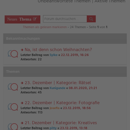
Unbeantwortete Themen
|
Aktive Themen
Neues
Thema
Themen als gelesen markieren
• 24 Themen • Seite
1
von
1
Bekanntmachungen
Na, ist denn schon Weihnachten?
rs
Letzter Beitrag von
Sylke
«
22.12.2019, 16:26
te
Antworten:
22
r
u
Themen
n
g
el
23. Dezember | Kategorie: Rätsel
es
rs
Letzter Beitrag von
Kunigunde
«
08.01.2020, 21:21
e
te
Antworten:
45
n
r
er
u
22. Dezember | Kategorie: Fotografie
B
n
ei
rs
Letzter Beitrag von
Josefia
«
23.12.2019, 18:56
g
tr
te
Antworten:
113
el
a
r
es
g
u
21. Dezember | Kategorie: Kreatives
e
n
n
rs
Letzter Beitrag von
pitty
«
23.12.2019, 13:18
g