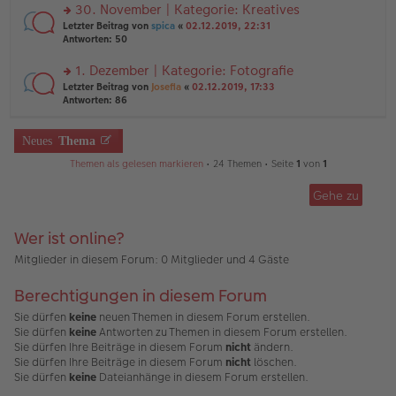
ei
u
30. November | Kategorie: Kreatives
e
tr
n
n
rs
Letzter Beitrag von
spica
«
02.12.2019, 22:31
a
g
er
te
Antworten:
50
g
el
B
r
es
ei
u
1. Dezember | Kategorie: Fotografie
e
tr
n
n
rs
Letzter Beitrag von
Josefia
«
02.12.2019, 17:33
a
g
er
te
Antworten:
86
g
el
B
r
es
ei
u
e
tr
n
Neues
Thema
n
a
g
er
g
Themen als gelesen markieren
• 24 Themen • Seite
1
von
1
el
B
es
ei
e
Gehe zu
tr
n
a
er
g
B
Wer ist online?
ei
Mitglieder in diesem Forum: 0 Mitglieder und 4 Gäste
tr
a
g
Berechtigungen in diesem Forum
Sie dürfen
keine
neuen Themen in diesem Forum erstellen.
Sie dürfen
keine
Antworten zu Themen in diesem Forum erstellen.
Sie dürfen Ihre Beiträge in diesem Forum
nicht
ändern.
Sie dürfen Ihre Beiträge in diesem Forum
nicht
löschen.
Sie dürfen
keine
Dateianhänge in diesem Forum erstellen.