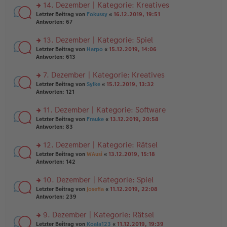
ei
u
14. Dezember | Kategorie: Kreatives
e
tr
n
n
rs
Letzter Beitrag von
Fokussy
«
16.12.2019, 19:51
a
g
er
te
Antworten:
67
g
el
B
r
es
ei
u
13. Dezember | Kategorie: Spiel
e
tr
n
n
rs
Letzter Beitrag von
Harpo
«
15.12.2019, 14:06
a
g
er
te
Antworten:
613
g
el
B
r
es
ei
u
7. Dezember | Kategorie: Kreatives
e
tr
n
n
rs
Letzter Beitrag von
Sylke
«
15.12.2019, 13:32
a
g
er
te
Antworten:
121
g
el
B
r
es
ei
u
11. Dezember | Kategorie: Software
e
tr
n
n
rs
Letzter Beitrag von
Frauke
«
13.12.2019, 20:58
a
g
er
te
Antworten:
83
g
el
B
r
es
ei
u
12. Dezember | Kategorie: Rätsel
e
tr
n
n
rs
Letzter Beitrag von
WAusi
«
13.12.2019, 15:18
a
g
er
te
Antworten:
142
g
el
B
r
es
ei
u
10. Dezember | Kategorie: Spiel
e
tr
n
n
rs
Letzter Beitrag von
Josefia
«
11.12.2019, 22:08
a
g
er
te
Antworten:
239
g
el
B
r
es
ei
u
9. Dezember | Kategorie: Rätsel
e
tr
n
n
rs
Letzter Beitrag von
Koala123
«
11.12.2019, 19:39
a
g