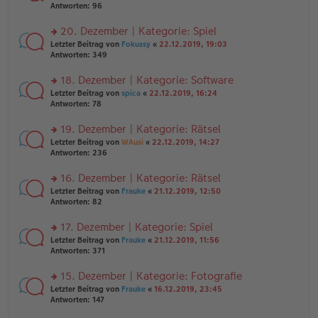
er
te
Antworten:
96
el
B
r
es
ei
u
20. Dezember | Kategorie: Spiel
e
tr
n
n
rs
Letzter Beitrag von
Fokussy
«
22.12.2019, 19:03
a
g
er
te
Antworten:
349
g
el
B
r
es
ei
u
18. Dezember | Kategorie: Software
e
tr
n
n
rs
Letzter Beitrag von
spica
«
22.12.2019, 16:24
a
g
er
te
Antworten:
78
g
el
B
r
es
ei
u
19. Dezember | Kategorie: Rätsel
e
tr
n
n
rs
Letzter Beitrag von
WAusi
«
22.12.2019, 14:27
a
g
er
te
Antworten:
236
g
el
B
r
es
ei
u
16. Dezember | Kategorie: Rätsel
e
tr
n
n
rs
Letzter Beitrag von
Frauke
«
21.12.2019, 12:50
a
g
er
te
Antworten:
82
g
el
B
r
es
ei
u
17. Dezember | Kategorie: Spiel
e
tr
n
n
rs
Letzter Beitrag von
Frauke
«
21.12.2019, 11:56
a
g
er
te
Antworten:
371
g
el
B
r
es
ei
u
15. Dezember | Kategorie: Fotografie
e
tr
n
n
rs
Letzter Beitrag von
Frauke
«
16.12.2019, 23:45
a
g
er
te
Antworten:
147
g
el
B
r
es