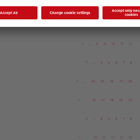
1
…
6
7
8
9
10
1
…
12
13
14
15
16
1
…
8
9
10
11
12
1
…
4
5
6
7
8
1
…
34
35
36
37
38
1
…
16
17
18
19
20
1
…
4
5
6
7
8
1
…
10
11
12
13
14