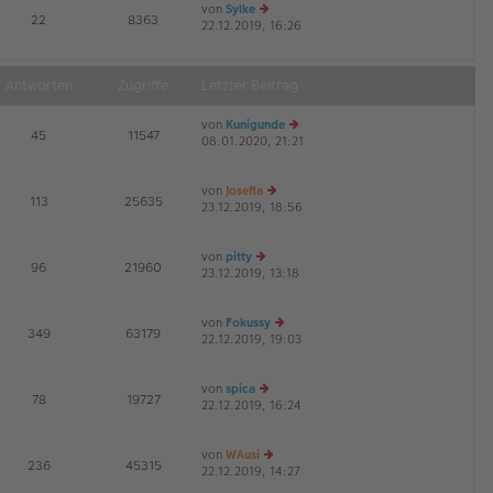
von
Sylke
E
22
8363
22.12.2019, 16:26
e
G
u
es
te
Antworten
Zugriffe
Letzter Beitrag
r
B
von
Kunigunde
ei
E
45
11547
08.01.2020, 21:21
tr
e
G
a
u
g
es
von
Josefia
te
E
113
25635
23.12.2019, 18:56
e
r
G
u
B
es
ei
von
pitty
te
tr
E
96
21960
23.12.2019, 13:18
e
r
a
G
u
B
g
es
ei
von
Fokussy
te
tr
E
349
63179
22.12.2019, 19:03
r
a
e
G
B
g
u
ei
es
von
spica
tr
te
E
78
19727
22.12.2019, 16:24
a
e
r
G
g
u
B
es
ei
von
WAusi
te
tr
E
236
45315
22.12.2019, 14:27
r
e
a
G
B
u
g