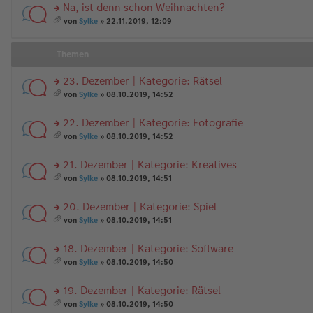
Na, ist denn schon Weihnachten?
rs
von
Sylke
» 22.11.2019, 12:09
te
es
r
a
u
m
Themen
n
t
g
A
23. Dezember | Kategorie: Rätsel
el
nh
es
rs
än
von
Sylke
» 08.10.2019, 14:52
e
te
g
es
n
r
e
a
22. Dezember | Kategorie: Fotografie
er
u
m
B
n
rs
t
von
Sylke
» 08.10.2019, 14:52
ei
g
te
A
es
tr
el
r
nh
a
21. Dezember | Kategorie: Kreatives
a
es
u
än
m
g
e
n
rs
g
t
von
Sylke
» 08.10.2019, 14:51
n
g
te
e
A
es
er
el
r
nh
a
20. Dezember | Kategorie: Spiel
B
es
u
än
m
ei
e
n
rs
g
t
von
Sylke
» 08.10.2019, 14:51
tr
n
g
te
e
A
es
a
er
el
r
nh
a
18. Dezember | Kategorie: Software
g
B
es
u
än
m
ei
e
n
rs
g
t
von
Sylke
» 08.10.2019, 14:50
tr
n
g
te
e
A
es
a
er
el
r
nh
a
19. Dezember | Kategorie: Rätsel
g
B
es
u
än
m
ei
e
n
rs
g
t
von
Sylke
» 08.10.2019, 14:50