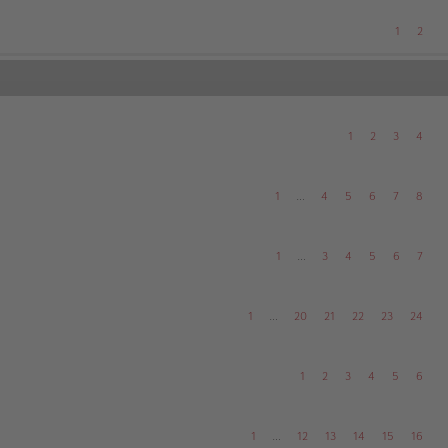
1
2
1
2
3
4
1
…
4
5
6
7
8
1
…
3
4
5
6
7
1
…
20
21
22
23
24
1
2
3
4
5
6
1
…
12
13
14
15
16