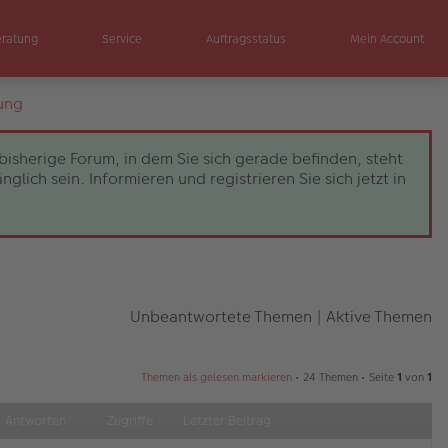
eratung
Service
Auftragsstatus
Mein Account
ung
bisherige Forum, in dem Sie sich gerade befinden, steht
ch sein. Informieren und registrieren Sie sich jetzt in
Unbeantwortete Themen
|
Aktive Themen
Themen als gelesen markieren
• 24 Themen • Seite
1
von
1
Antworten
Zugriffe
Letzter Beitrag