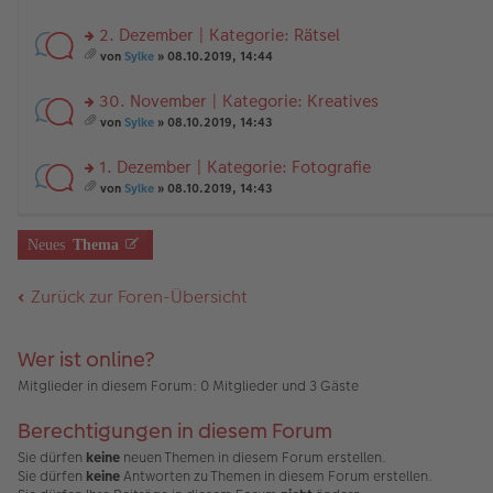
tr
n
g
te
e
A
es
a
er
el
r
nh
a
2. Dezember | Kategorie: Rätsel
g
B
es
u
än
m
ei
e
n
rs
g
t
von
Sylke
» 08.10.2019, 14:44
tr
n
g
te
e
A
es
a
er
el
r
nh
a
30. November | Kategorie: Kreatives
g
B
es
u
än
m
ei
e
n
rs
g
t
von
Sylke
» 08.10.2019, 14:43
tr
n
g
te
e
A
es
a
er
el
r
nh
a
1. Dezember | Kategorie: Fotografie
g
B
es
u
än
m
ei
e
n
rs
g
t
von
Sylke
» 08.10.2019, 14:43
tr
n
g
te
e
A
es
a
er
el
r
nh
a
g
B
es
u
än
m
Neues
Thema
ei
e
n
g
t
tr
n
g
e
A
a
er
el
nh
Zurück zur Foren-Übersicht
g
B
es
än
ei
e
g
tr
n
e
a
er
Wer ist online?
g
B
Mitglieder in diesem Forum: 0 Mitglieder und 3 Gäste
ei
tr
a
Berechtigungen in diesem Forum
g
Sie dürfen
keine
neuen Themen in diesem Forum erstellen.
Sie dürfen
keine
Antworten zu Themen in diesem Forum erstellen.